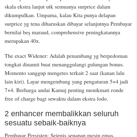
skala ekstra lanjut utk semuanya surprice dalam
dikumpulkan. Umpama, kalau Kita punya delapan
surprice yg tena diharuskan dibayar selanjutnya Pembayar
bernilai beş maraud, comprehensive peningkatannya
merupakan 40x.
The exact Widener: Adalah penambang yg berpedoman
tongkat dinamit buat menanggulangi gulungan bonus.
Momento sanggup mengetes terkait 2 saat (kanan lalu
lain kiri). Layar mengembang yang pengaturan 5×4 jadi
7×4. Berharga andai Kamuj penting menikmati ronde
free of charge bagi sewaktu dalam ekstra lodo.
2 enhancer membalikkan seluruh
sesuatu sebaik-baiknya
Pembayar Persisten: Sejenis senapan mesin emas.