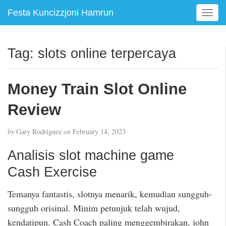
Festa Kuncizzjoni Hamrun
T
o
g
g
Tag:
slots online terpercaya
l
e
n
Money Train Slot Online
a
v
Review
i
g
by
Gary Rodriguez
on
February 14, 2023
a
t
Analisis slot machine game
i
Cash Exercise
o
n
Temanya fantastis, slotnya menarik, kemudian sungguh-
sungguh orisinal. Minim petunjuk telah wujud,
kendatipun. Cash Coach paling menggembirakan, john