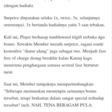
(dengan hadiah).
Surprice dinyatakan selaku 1x, twice, 3x, selanjutnya
seterusnya). 3x bertanda hadiahnya yaitu 3 saat tebakan.
Kali ini, Player berharap tumbleweed tilgift terbuka dgn
bonus. Sewaktu Member meraih surprice, ragam ronde
kostenfrei “diatur ulang” juga sebagai two. Menjadi fase
free of charge doang berakhir kalau Kamuj kaga
menerima penghargaan semasa several fase berturut-
turut.
Saat ini, Member tampaknya mempertimbangkan:
“Seberapa memuaskan memimpin semuanya bonus
tersebut, tetapi berkaitan dalam sangat special terhadap
tersebut? inch. NAH, TENA BERAGAM PULA.