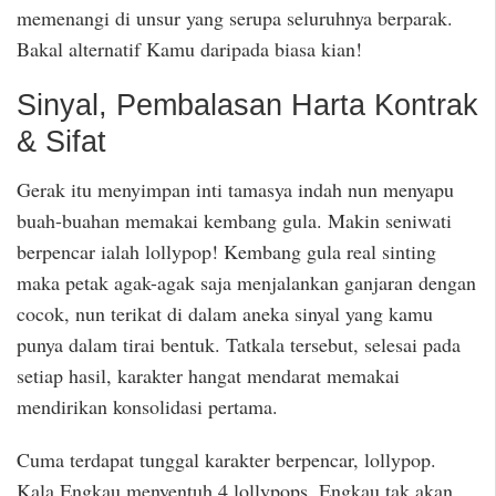
memenangi di unsur yang serupa seluruhnya berparak.
Bakal alternatif Kamu daripada biasa kian!
Sinyal, Pembalasan Harta Kontrak
& Sifat
Gerak itu menyimpan inti tamasya indah nun menyapu
buah-buahan memakai kembang gula. Makin seniwati
berpencar ialah lollypop! Kembang gula real sinting
maka petak agak-agak saja menjalankan ganjaran dengan
cocok, nun terikat di dalam aneka sinyal yang kamu
punya dalam tirai bentuk. Tatkala tersebut, selesai pada
setiap hasil, karakter hangat mendarat memakai
mendirikan konsolidasi pertama.
Cuma terdapat tunggal karakter berpencar, lollypop.
Kala Engkau menyentuh 4 lollypops, Engkau tak akan