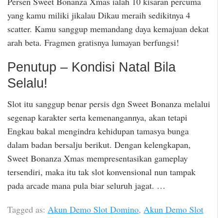
Persen Sweet Bonanza Xmas ialah 10 kisaran percuma
yang kamu miliki jikalau Dikau meraih sedikitnya 4
scatter. Kamu sanggup memandang daya kemajuan dekat
arah beta. Fragmen gratisnya lumayan berfungsi!
Penutup – Kondisi Natal Bila
Selalu!
Slot itu sanggup benar persis dgn Sweet Bonanza melalui
segenap karakter serta kemenangannya, akan tetapi
Engkau bakal mengindra kehidupan tamasya bunga
dalam badan bersalju berikut. Dengan kelengkapan,
Sweet Bonanza Xmas mempresentasikan gameplay
tersendiri, maka itu tak slot konvensional nun tampak
pada arcade mana pula biar seluruh jagat. …
Tagged as:
Akun Demo Slot Domino
,
Akun Demo Slot