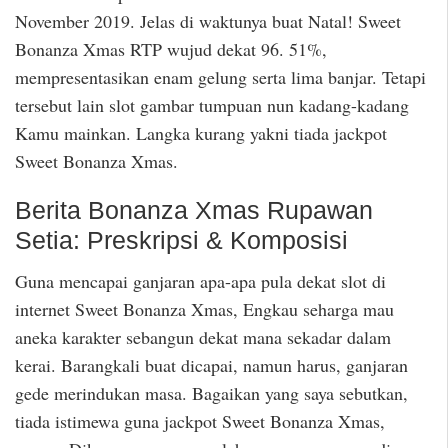
November 2019. Jelas di waktunya buat Natal! Sweet
Bonanza Xmas RTP wujud dekat 96. 51%,
mempresentasikan enam gelung serta lima banjar. Tetapi
tersebut lain slot gambar tumpuan nun kadang-kadang
Kamu mainkan. Langka kurang yakni tiada jackpot
Sweet Bonanza Xmas.
Berita Bonanza Xmas Rupawan
Setia: Preskripsi & Komposisi
Guna mencapai ganjaran apa-apa pula dekat slot di
internet Sweet Bonanza Xmas, Engkau seharga mau
aneka karakter sebangun dekat mana sekadar dalam
kerai. Barangkali buat dicapai, namun harus, ganjaran
gede merindukan masa. Bagaikan yang saya sebutkan,
tiada istimewa guna jackpot Sweet Bonanza Xmas,