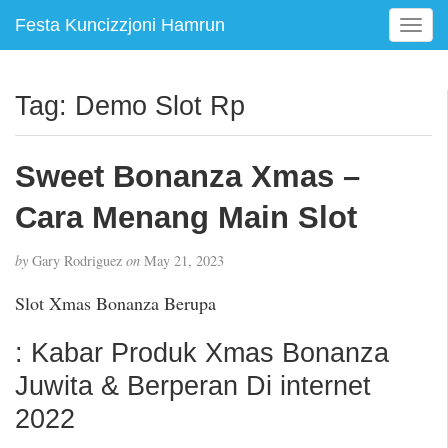
Festa Kuncizzjoni Hamrun
T
o
g
g
Tag:
Demo Slot Rp
l
e
n
Sweet Bonanza Xmas –
a
v
Cara Menang Main Slot
i
g
by
Gary Rodriguez
on
May 21, 2023
a
t
Slot Xmas Bonanza Berupa
i
o
: Kabar Produk Xmas Bonanza
n
Juwita & Berperan Di internet
2022