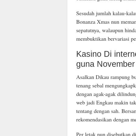
Sesudah jumlah kalau-kalau
Bonanza Xmas nun memang.
sepatutnya, walaupun hind
membuktikan bervariasi per
Kasino Di inter
guna November
Asalkan Dikau rampung bua
tenang sebal mengungkap
dengan agak-agak dilindung
web jadi Engkau makin t
tentang dengan sah. Bersam
rekomendasikan dengan m
Per letak nun disebutkan di