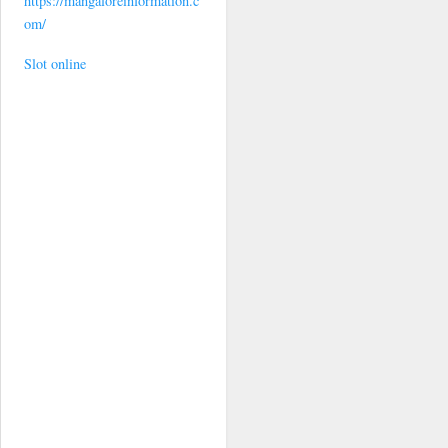
https://mangaloreinformation.c
om/
Slot online