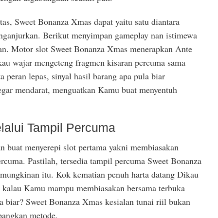
litas, Sweet Bonanza Xmas dapat yaitu satu diantara
ganjurkan. Berikut menyimpan gameplay nan istimewa
awan. Motor slot Sweet Bonanza Xmas menerapkan Ante
kau wajar mengeteng fragmen kisaran percuma sama
 peran lepas, sinyal hasil barang apa pula biar
egar mendarat, menguatkan Kamu buat menyentuh
alui Tampil Percuma
lan buat menyerepi slot pertama yakni membiasakan
percuma. Pastilah, tersedia tampil percuma Sweet Bonanza
mungkinan itu. Kok kematian penuh harta datang Dikau
kan kalau Kamu mampu membiasakan bersama terbuka
a biar? Sweet Bonanza Xmas kesialan tunai riil bukan
bangkan metode.