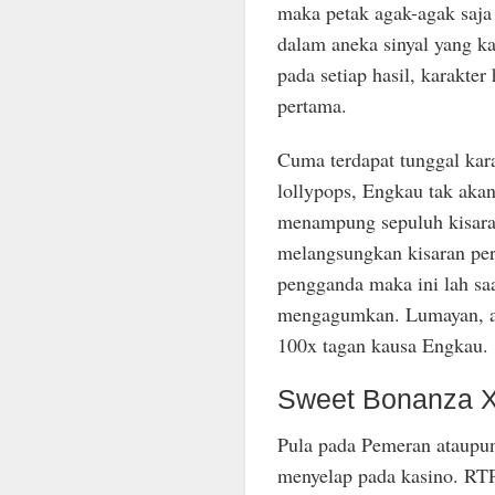
maka petak agak-agak saja
dalam aneka sinyal yang ka
pada setiap hasil, karakte
pertama.
Cuma terdapat tunggal kar
lollypops, Engkau tak aka
menampung sepuluh kisara
melangsungkan kisaran pe
pengganda maka ini lah s
mengagumkan. Lumayan, as
100x tagan kausa Engkau.
Sweet Bonanza 
Pula pada Pemeran ataupun
menyelap pada kasino. RTP