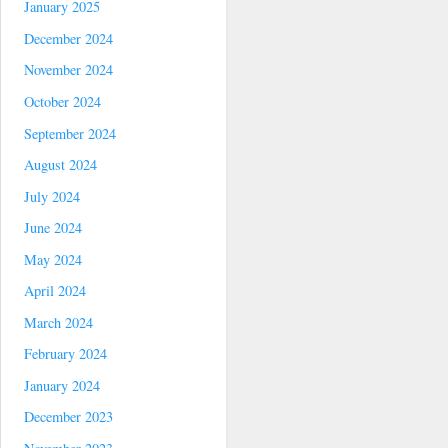
January 2025
December 2024
November 2024
October 2024
September 2024
August 2024
July 2024
June 2024
May 2024
April 2024
March 2024
February 2024
January 2024
December 2023