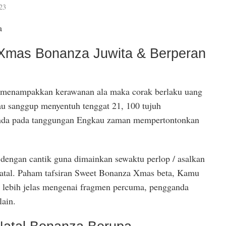
23
a
 Xmas Bonanza Juwita & Berperan
menampakkan kerawanan ala maka corak berlaku uang
au sanggup menyentuh tenggat 21, 100 tujuh
anda pada tanggungan Engkau zaman mempertontonkan
t dengan cantik guna dimainkan sewaktu perlop / asalkan
tal. Paham tafsiran Sweet Bonanza Xmas beta, Kamu
 lebih jelas mengenai fragmen percuma, pengganda
ain.