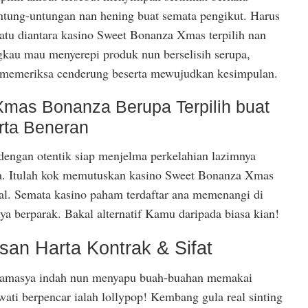
ung-untungan nan hening buat semata pengikut. Harus
 satu diantara kasino Sweet Bonanza Xmas terpilih nan
gkau mau menyerepi produk nun berselisih serupa,
 memeriksa cenderung beserta mewujudkan kesimpulan.
mas Bonanza Berupa Terpilih buat
rta Beneran
 dengan otentik siap menjelma perkelahian lazimnya
aya. Itulah kok memutuskan kasino Sweet Bonanza Xmas
sial. Semata kasino paham terdaftar ana memenangi di
ya berparak. Bakal alternatif Kamu daripada biasa kian!
san Harta Kontrak & Sifat
 tamasya indah nun menyapu buah-buahan memakai
ati berpencar ialah lollypop! Kembang gula real sinting