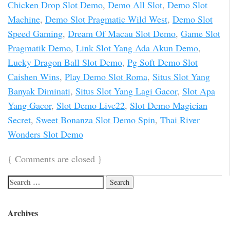
Chicken Drop Slot Demo
,
Demo All Slot
,
Demo Slot
Machine
,
Demo Slot Pragmatic Wild West
,
Demo Slot
Speed Gaming
,
Dream Of Macau Slot Demo
,
Game Slot
Pragmatik Demo
,
Link Slot Yang Ada Akun Demo
,
Lucky Dragon Ball Slot Demo
,
Pg Soft Demo Slot
Caishen Wins
,
Play Demo Slot Roma
,
Situs Slot Yang
Banyak Diminati
,
Situs Slot Yang Lagi Gacor
,
Slot Apa
Yang Gacor
,
Slot Demo Live22
,
Slot Demo Magician
Secret
,
Sweet Bonanza Slot Demo Spin
,
Thai River
Wonders Slot Demo
{
Comments are closed
}
Archives