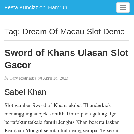
Festa Kuncizzjoni Hamrun
T
o
g
g
Tag:
Dream Of Macau Slot Demo
l
e
n
Sword of Khans Ulasan Slot
a
v
Gacor
i
g
by
Gary Rodriguez
on
April 26, 2023
a
t
Sabel Khan
i
o
Slot gambar Sword of Khans akibat Thunderkick
n
menanggung subjek konflik Timur pada gelung dgn
bertafakur tatkala famili Jenghis Khan beserta laskar
Kerajaan Mongol seputar kala yang serupa. Tersebut