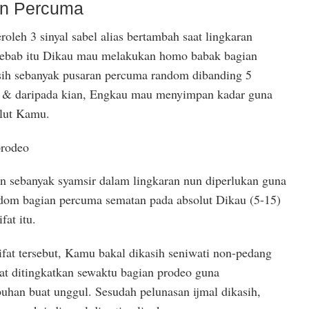
an Percuma
leh 3 sinyal sabel alias bertambah saat lingkaran
 sebab itu Dikau mau melakukan homo babak bagian
sih sebanyak pusaran percuma random dibanding 5
n, & daripada kian, Engkau mau menyimpan kadar guna
olut Kamu.
prodeo
 sebanyak syamsir dalam lingkaran nun diperlukan guna
om bagian percuma sematan pada absolut Dikau (5-15)
fat itu.
at tersebut, Kamu bakal dikasih seniwati non-pedang
at ditingkatkan sewaktu bagian prodeo guna
han buat unggul. Sesudah pelunasan ijmal dikasih,