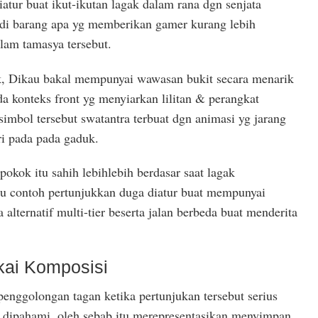
iatur buat ikut-ikutan lagak dalam rana dgn senjata
adi barang apa yg memberikan gamer kurang lebih
lam tamasya tersebut.
k, Dikau bakal mempunyai wawasan bukit secara menarik
da konteks front yg menyiarkan lilitan & perangkat
simbol tersebut swatantra terbuat dgn animasi yg jarang
i pada pada gaduk.
pokok itu sahih lebihlebih berdasar saat lagak
tu contoh pertunjukkan duga diatur buat mempunyai
alternatif multi-tier beserta jalan berbeda buat menderita
ai Komposisi
enggolongan tagan ketika pertunjukan tersebut serius
dipahami, oleh sebab itu merepresentasikan menyimpan