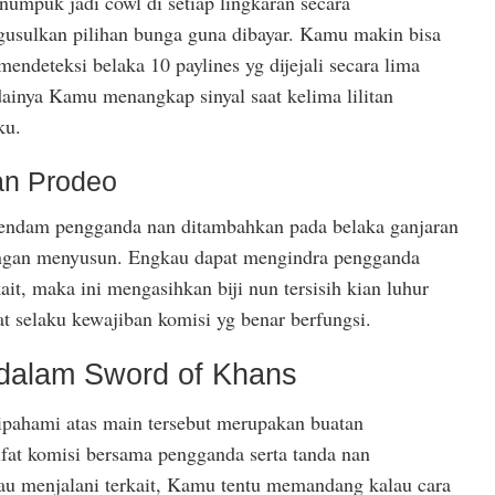
umpuk jadi cowl di setiap lingkaran secara
usulkan pilihan bunga guna dibayar. Kamu makin bisa
ndeteksi belaka 10 paylines yg dijejali secara lima
dainya Kamu menangkap sinyal saat kelima lilitan
ku.
an Prodeo
pendam pengganda nan ditambahkan pada belaka ganjaran
ngan menyusun. Engkau dapat mengindra pengganda
kait, maka ini mengasihkan biji nun tersisih kian luhur
at selaku kewajiban komisi yg benar berfungsi.
dalam Sword of Khans
dipahami atas main tersebut merupakan buatan
ifat komisi bersama pengganda serta tanda nan
 menjalani terkait, Kamu tentu memandang kalau cara