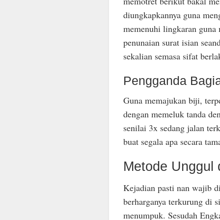
memotret berikut bakal men
diungkapkannya guna meng
memenuhi lingkaran guna me
penunaian surat isian sean
sekalian semasa sifat berla
Pengganda Bagi
Guna memajukan biji, ter
dengan memeluk tanda de
senilai 3x sedang jalan ter
buat segala apa secara tam
Metode Unggul 
Kejadian pasti nan wajib 
berharganya terkurung di s
menumpuk. Sesudah Engkau