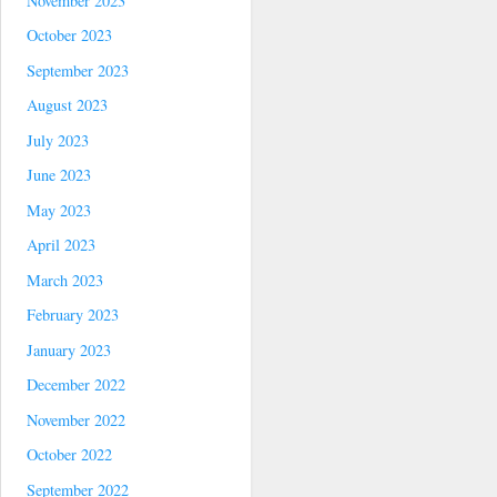
November 2023
October 2023
September 2023
August 2023
July 2023
June 2023
May 2023
April 2023
March 2023
February 2023
January 2023
December 2022
November 2022
October 2022
September 2022