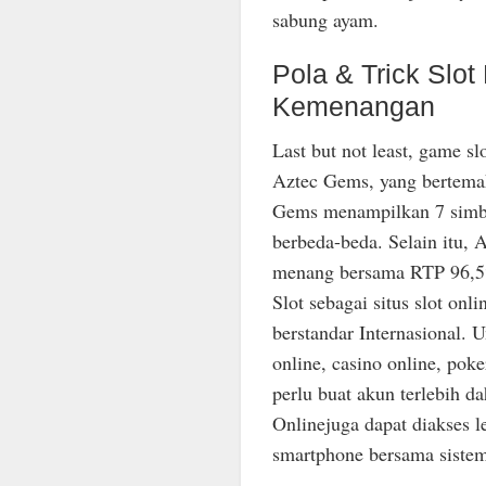
sabung ayam.
Pola & Trick Slo
Kemenangan
Last but not least, game sl
Aztec Gems, yang bertemak
Gems menampilkan 7 simbol
berbeda-beda. Selain itu, 
menang bersama RTP 96,5%,
Slot sebagai situs slot on
berstandar Internasional. 
online, casino online, pok
perlu buat akun terlebih d
Onlinejuga dapat diakses l
smartphone bersama sistem