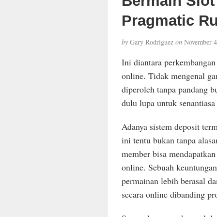
Bermain Slo
Pragmatic Ru
by
Gary Rodriguez
on
November 4
Ini diantara perkembangan
online. Tidak mengenal ga
diperoleh tanpa pandang b
dulu lupa untuk senantiasa
Adanya sistem deposit ter
ini tentu bukan tanpa alas
member bisa mendapatkan 
online. Sebuah keuntungan
permainan lebih berasal da
secara online dibanding pro