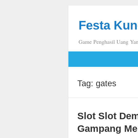
Festa Kun
Game Penghasil Uang Yan
Tag:
gates
Slot Slot De
Gampang Me