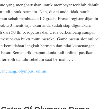
nline yang mengharuskan untuk membayar terlebih dahulu
 judi untuk bermain. Nah, disini anda tidak butuh
pun sebab pembuatan ID gratis. Proses register dijamin
 waktu 3 menit saja akun anda sudah siap digunakan.
h dari 50 th. beroperasi dan terus berkembang sampai
ay merupakan bukti mutu mereka. Game mesin slot online
kan kemudahan langkah bermain dan nilai kemenangan
u besar. Semenarik apapun dunia judi online, pastikan
t terlebih dahulu sebelum saat bermain.…
,
menang
,
olympus
,
online