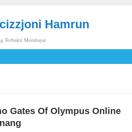
cizzjoni Hamrun
g Terbukti Membayar
mo Gates Of Olympus Online
nang