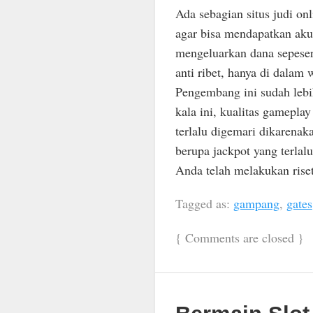
Ada sebagian situs judi o
agar bisa mendapatkan akun
mengeluarkan dana sepeser
anti ribet, hanya di dalam
Pengembang ini sudah lebi
kala ini, kualitas gamepl
terlalu digemari dikarena
berupa jackpot yang terlal
Anda telah melakukan rise
Tagged as:
gampang
,
gates
{
Comments are closed
}