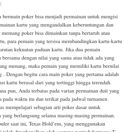
2
a bermain poker bisa menjadi permainan untuk mengisi
rmainan kartu yang mengandalkan keberuntungan dan
 memang poker bisa dimainkan tanpa bertaruh atau
rtu, para pemain yang tersisa membandingkan kartu-kartu
urutan kekuatan paduan kartu. Jika dua pemain
bersama dengan nilai yang sama atau tidak ada yang
ang menang, maka pemain yang memiliki kartu bernilai
g . Dengan begitu cara main poker yang pertama adalah
kartu berasal dari yang tertinggi hingga terendah.
ana pun, Anda terbatas pada varian permainan duit yang
a pada waktu itu dan terikat pada jadwal turnamen
us mempelajari sebagian arti poker dasar untuk
yang berlangsung selama masing-masing permainan.
puler saat ini, Texas Hold’em, yang menggunakan
i telah diperkenalkan oleh seorang penjudi bernama T.