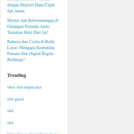
dengan Deposit Dana Cepat
dan Aman
Misteri dan Keberuntungan di
Gulungan Permata Aztec:
Temukan Hoki Hari Ini!
Rahasia dan Cerita di Balik
Layar: Mengapa Komunitas
Pemain Slot Digital Begitu
Berharga?
Trending
situs slot terpercaya
slot gacor
slot
slot