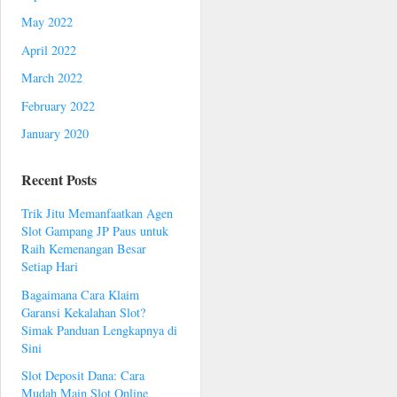
May 2022
April 2022
March 2022
February 2022
January 2020
Recent Posts
Trik Jitu Memanfaatkan Agen
Slot Gampang JP Paus untuk
Raih Kemenangan Besar
Setiap Hari
Bagaimana Cara Klaim
Garansi Kekalahan Slot?
Simak Panduan Lengkapnya di
Sini
Slot Deposit Dana: Cara
Mudah Main Slot Online