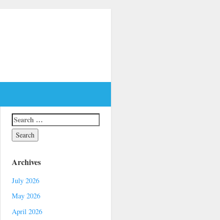
Archives
July 2026
May 2026
April 2026