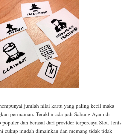
empunyai jumlah nilai kartu yang paling kecil maka
kan permainan. Terakhir ada judi Sabung Ayam di
populer dan berasal dari provider terpercaya Slot. Jenis
ini cukup mudah dimainkan dan memang tidak tidak