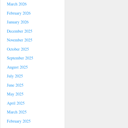
March 2026
February 2026
January 2026
December 2025
November 2025
October 2025
September 2025
August 2025
July 2025
June 2025
May 2025
April 2025
March 2025
February 2025