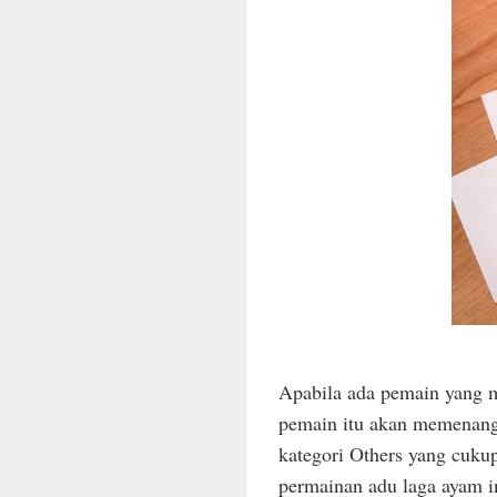
Apabila ada pemain yang m
pemain itu akan memenang
kategori Others yang cukup 
permainan adu laga ayam 