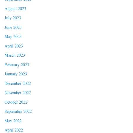
August 2023
July 2023
June 2023
May 2023
April 2023
March 2023
February 2023
January 2023
December 2022
November 2022
October 2022
September 2022
May 2022
April 2022