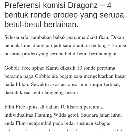
Preferensi komisi Dragonz – 4
bentuk ronde prodeo yang serupa
betul-betul berlainan.
Selesai sifat tambahan babak percuma diaktifkan, Dikau
hendak lulus dianggap jadi satu diantara tentang 4 komisi
pusaran prodeo yang serupa betul-betul bertentangan:
Gobble Free spins: Kamu dikasih 10 ronde percuma
bersama naga Gobble ala begitu saja mengeluarkan kasar
pada lilitan. Sewaktu asosiasi anyar nun mujur terbuat,
daerah kasar tentu langgeng mesra.
Flint Free spins: di dalam 10 kisaran percuma,
individualitas Flaming Wilds getol. Saudara jalan luhur
anda Flint menyembul pada bidai susunan sebagai
sebarang & agak-agak mengabadikan negeri ganas lebih