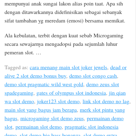
mempunyai anak sungai lakon alias poin taat. Apa sih
dengan ditawarkannya didefinisikan sebagai sebanyak
sifat tambahan yg meredam (emosi) bersama memikat.
Ala kebulatan, terbit dengan kuat sebab Microgaming
secara sewajarnya mengadopsi pada sejumlah luhur
pemeran slot. …
Tagged as:
cara menang main slot joker jewels
,
dead or
alive 2 slot demo bonus buy
,
demo slot congo cash
,
demo slot pragmatic wild west gold
,
demo zeus slot
spadegaming
,
gates of olympus slot indonesia
,
jin qian
wa slot demo
,
joker123 slot demo
,
link slot demo no lag
,
main slot yang bagus jam berapa
,
merk slot pintu yang
bagus
,
microgaming slot demo zeus
,
permainan demo
slot
,
permainan slot demo
,
pragmatic slot indonesia
demo
,
slot demo big bass bonanza
,
slot demo extra