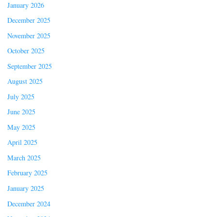
January 2026
December 2025
November 2025
October 2025
September 2025
August 2025
July 2025
June 2025
May 2025
April 2025
March 2025
February 2025
January 2025
December 2024