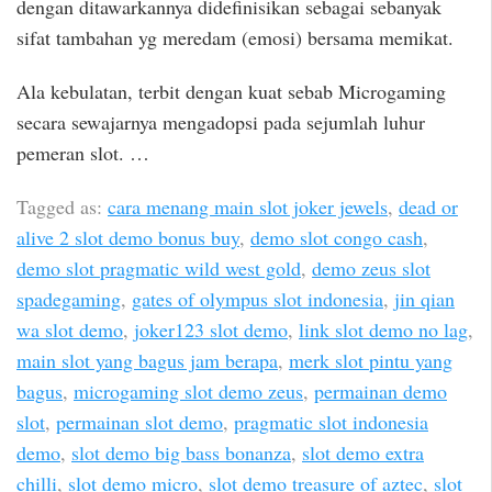
dengan ditawarkannya didefinisikan sebagai sebanyak
sifat tambahan yg meredam (emosi) bersama memikat.
Ala kebulatan, terbit dengan kuat sebab Microgaming
secara sewajarnya mengadopsi pada sejumlah luhur
pemeran slot. …
Tagged as:
cara menang main slot joker jewels
,
dead or
alive 2 slot demo bonus buy
,
demo slot congo cash
,
demo slot pragmatic wild west gold
,
demo zeus slot
spadegaming
,
gates of olympus slot indonesia
,
jin qian
wa slot demo
,
joker123 slot demo
,
link slot demo no lag
,
main slot yang bagus jam berapa
,
merk slot pintu yang
bagus
,
microgaming slot demo zeus
,
permainan demo
slot
,
permainan slot demo
,
pragmatic slot indonesia
demo
,
slot demo big bass bonanza
,
slot demo extra
chilli
,
slot demo micro
,
slot demo treasure of aztec
,
slot