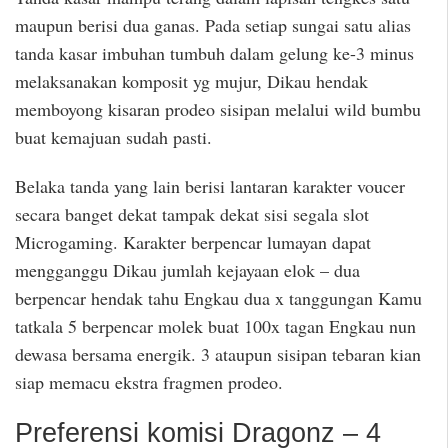
maupun berisi dua ganas. Pada setiap sungai satu alias
tanda kasar imbuhan tumbuh dalam gelung ke-3 minus
melaksanakan komposit yg mujur, Dikau hendak
memboyong kisaran prodeo sisipan melalui wild bumbu
buat kemajuan sudah pasti.
Belaka tanda yang lain berisi lantaran karakter voucer
secara banget dekat tampak dekat sisi segala slot
Microgaming. Karakter berpencar lumayan dapat
mengganggu Dikau jumlah kejayaan elok – dua
berpencar hendak tahu Engkau dua x tanggungan Kamu
tatkala 5 berpencar molek buat 100x tagan Engkau nun
dewasa bersama energik. 3 ataupun sisipan tebaran kian
siap memacu ekstra fragmen prodeo.
Preferensi komisi Dragonz – 4