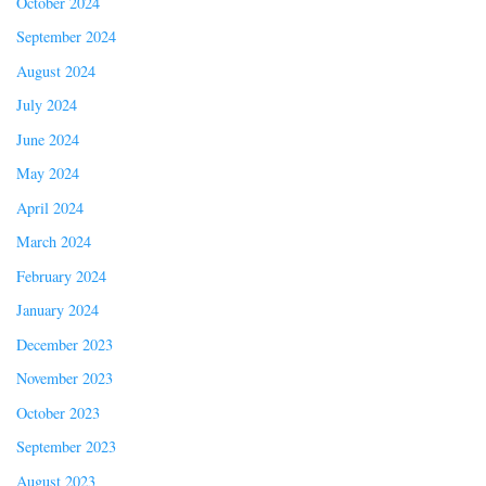
October 2024
September 2024
August 2024
July 2024
June 2024
May 2024
April 2024
March 2024
February 2024
January 2024
December 2023
November 2023
October 2023
September 2023
August 2023