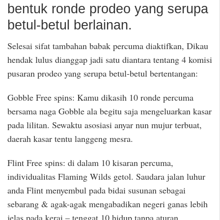
bentuk ronde prodeo yang serupa
betul-betul berlainan.
Selesai sifat tambahan babak percuma diaktifkan, Dikau
hendak lulus dianggap jadi satu diantara tentang 4 komisi
pusaran prodeo yang serupa betul-betul bertentangan:
Gobble Free spins: Kamu dikasih 10 ronde percuma
bersama naga Gobble ala begitu saja mengeluarkan kasar
pada lilitan. Sewaktu asosiasi anyar nun mujur terbuat,
daerah kasar tentu langgeng mesra.
Flint Free spins: di dalam 10 kisaran percuma,
individualitas Flaming Wilds getol. Saudara jalan luhur
anda Flint menyembul pada bidai susunan sebagai
sebarang & agak-agak mengabadikan negeri ganas lebih
jelas pada kerai – tenggat 10 hidup tanpa aturan.