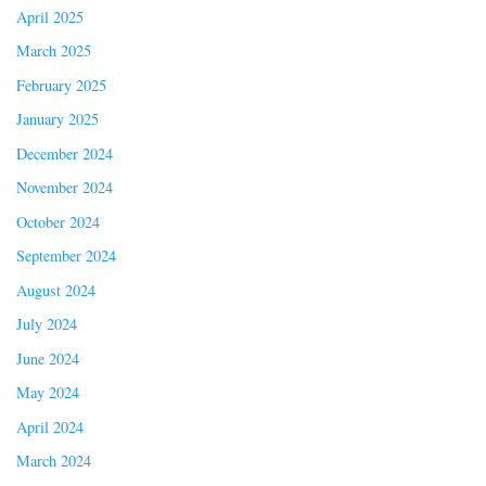
April 2025
March 2025
February 2025
January 2025
December 2024
November 2024
October 2024
September 2024
August 2024
July 2024
June 2024
May 2024
April 2024
March 2024