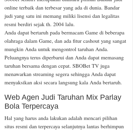
online terbaik dan terbesar yang ada di dunia. Bandar
judi yang satu ini memang miliki lisensi dan legalitas
resmi berdiri sejak th. 2004 lalu.
Anda dapat bertaruh pada bermacam Game di beberapa
olahraga dalam Game, dan ada fitur cashout yang sangat
mungkin Anda untuk mengontrol taruhan Anda.
Peluangnya terus diperbarui dan Anda dapat memasang
taruhan bersama dengan cepat. SBOBet TV juga
menawarkan streaming segera sehingga Anda dapat
menyaksikan aksi secara langsung kala Anda bertaruh.
Web Agen Judi Taruhan Mix Parlay
Bola Terpercaya
Hal yang harus anda lakukan adalah mencari pilihan
situs resmi dan terpercaya selanjutnya lantas berhimpun