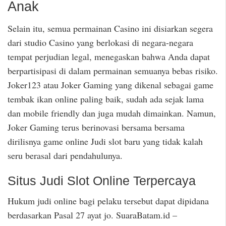
Anak
Selain itu, semua permainan Casino ini disiarkan segera
dari studio Casino yang berlokasi di negara-negara
tempat perjudian legal, menegaskan bahwa Anda dapat
berpartisipasi di dalam permainan semuanya bebas risiko.
Joker123 atau Joker Gaming yang dikenal sebagai game
tembak ikan online paling baik, sudah ada sejak lama
dan mobile friendly dan juga mudah dimainkan. Namun,
Joker Gaming terus berinovasi bersama bersama
dirilisnya game online Judi slot baru yang tidak kalah
seru berasal dari pendahulunya.
Situs Judi Slot Online Terpercaya
Hukum judi online bagi pelaku tersebut dapat dipidana
berdasarkan Pasal 27 ayat jo. SuaraBatam.id –