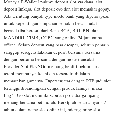
Money / E-Wallet layaknya deposit slot via dana, slot
deposit linkaja, slot deposit ovo dan slot memakai gopay.
Ada terhitung banyak type mode bank yang dipersiapkan
untuk kepentingan simpanan semakin besar mulai
berasal tiba berasal dari Bank BCA, BRI, BNI dan
MANDIRI, CIMB, OCBC yang online 24 jam tanpa
offline. Selain deposit yang bisa dicapai, seluruh pemain
sanggup sesegera lakukan deposit bersama bersama
dengan bersama bersama dengan mode transaksi.
Provider Slot PlayNGo memang berdiri belum lama,
tetapi mempunyai keunikan tersendiri didalam
memainkan gamenya. Dipersenjatai dengan RTP judi slot
tertinggi dibandingkan dengan produk lainnya, maka
Play’n Go slot memiliki sebutan provider gampang
menang bersama bet murah. Berkiprah selama nyaris 7
tahun dalam game slot online ini, microgaming slot