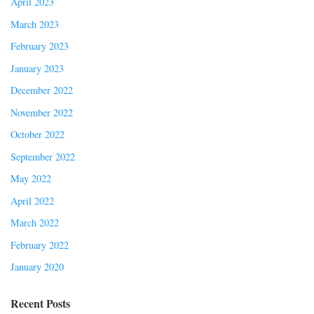
April 2023
March 2023
February 2023
January 2023
December 2022
November 2022
October 2022
September 2022
May 2022
April 2022
March 2022
February 2022
January 2020
Recent Posts