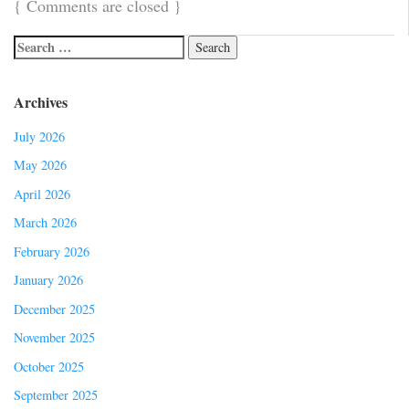
{
Comments are closed
}
Archives
July 2026
May 2026
April 2026
March 2026
February 2026
January 2026
December 2025
November 2025
October 2025
September 2025