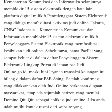
Kementerian Komunikasi dan Informatika selanjutnya
memblokir 15 sistem elektronik dengan kata lain
platform digital milik 6 Penyelenggara Sistem Elektronik
yang diduga memfasilitasi aktivitas judi online. Jakarta,
CNBC Indonesia – Kementerian Komunikasi dan
Informatika memblokir 15 sistem elektronik milik 6
Penyelenggara Sistem Elektronik yang memfasilitasi
kesibukan judi online. Sebelumnya, nama PayPal yang
sempat keluar di dalam daftar Penyelenggara Sistem
Elektronik Lingkup Privat di laman pse.Judi
Online.go.id, meski kini layanan transaksi keuangan itu
hilang didalam daftar PSE Asing. Setelah konfirmasi
yang dilaksanakan oleh Judi Online berkenaan dugaan
masyarakat, tetap ada sejumlah netizen yang menilai
Domino Qiu Qiu sebagai aplikasi judi online. Jika anda
udah miliki kontak resmi dari website yang