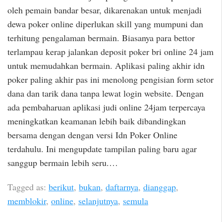
oleh pemain bandar besar, dikarenakan untuk menjadi
dewa poker online diperlukan skill yang mumpuni dan
terhitung pengalaman bermain. Biasanya para bettor
terlampau kerap jalankan deposit poker bri online 24 jam
untuk memudahkan bermain. Aplikasi paling akhir idn
poker paling akhir pas ini menolong pengisian form setor
dana dan tarik dana tanpa lewat login website. Dengan
ada pembaharuan aplikasi judi online 24jam terpercaya
meningkatkan keamanan lebih baik dibandingkan
bersama dengan dengan versi Idn Poker Online
terdahulu. Ini mengupdate tampilan paling baru agar
sanggup bermain lebih seru.…
Tagged as:
berikut
,
bukan
,
daftarnya
,
dianggap
,
memblokir
,
online
,
selanjutnya
,
semula