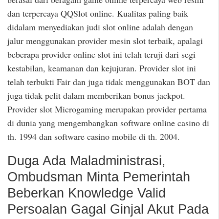
dan terpercaya QQSlot online. Kualitas paling baik
didalam menyediakan judi slot online adalah dengan
jalur menggunakan provider mesin slot terbaik, apalagi
beberapa provider online slot ini telah teruji dari segi
kestabilan, keamanan dan kejujuran. Provider slot ini
telah terbukti Fair dan juga tidak menggunakan BOT dan
juga tidak pelit dalam memberikan bonus jackpot.
Provider slot Microgaming merupakan provider pertama
di dunia yang mengembangkan software online casino di
th. 1994 dan software casino mobile di th. 2004.
Duga Ada Maladministrasi,
Ombudsman Minta Pemerintah
Beberkan Knowledge Valid
Persoalan Gagal Ginjal Akut Pada