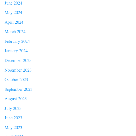
June 2024
May 2024
April 2024
March 2024
February 2024
January 2024
December 2023
November 2023
October 2023
September 2023
August 2023
July 2023
June 2023
May 2023