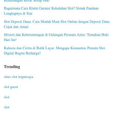
Kemenangan Besar Setiap Hari
Bagaimana Cara Klaim Garansi Kekalahan Slot? Simak Panduan
Lengkapnya di Sini
Slot Deposit Dana: Cara Mudah Main Slot Online dengan Deposit Dana
Cepat dan Aman
Misteri dan Keberuntungan di Gulungan Permata Aztec: Temukan Hoki
Hari Ini!
Rahasia dan Cerita di Balik Layar: Mengapa Komunitas Pemain Slot
Digital Begitu Berharga?
Trending
situs slot terpercaya
slot gacor
slot
slot