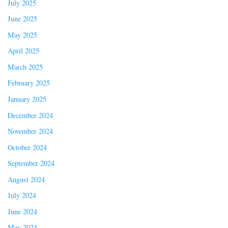
July 2025
June 2025
May 2025
April 2025
March 2025
February 2025
January 2025
December 2024
November 2024
October 2024
September 2024
August 2024
July 2024
June 2024
May 2024