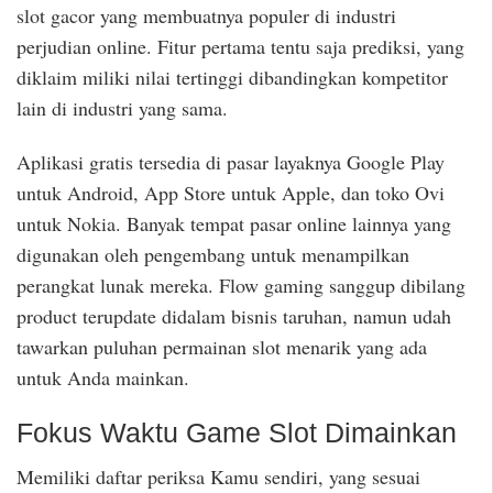
slot gacor yang membuatnya populer di industri
perjudian online. Fitur pertama tentu saja prediksi, yang
diklaim miliki nilai tertinggi dibandingkan kompetitor
lain di industri yang sama.
Aplikasi gratis tersedia di pasar layaknya Google Play
untuk Android, App Store untuk Apple, dan toko Ovi
untuk Nokia. Banyak tempat pasar online lainnya yang
digunakan oleh pengembang untuk menampilkan
perangkat lunak mereka. Flow gaming sanggup dibilang
product terupdate didalam bisnis taruhan, namun udah
tawarkan puluhan permainan slot menarik yang ada
untuk Anda mainkan.
Fokus Waktu Game Slot Dimainkan
Memiliki daftar periksa Kamu sendiri, yang sesuai