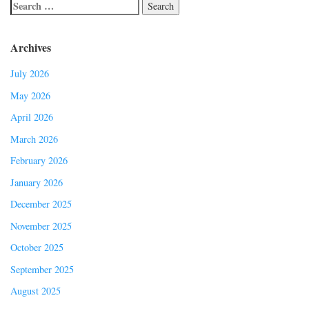
Archives
July 2026
May 2026
April 2026
March 2026
February 2026
January 2026
December 2025
November 2025
October 2025
September 2025
August 2025