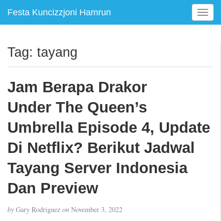
Festa Kuncizzjoni Hamrun
T
o
g
g
Tag:
tayang
l
e
n
Jam Berapa Drakor
a
v
Under The Queen’s
i
g
Umbrella Episode 4, Update
a
Di Netflix? Berikut Jadwal
t
i
Tayang Server Indonesia
o
n
Dan Preview
by
Gary Rodriguez
on
November 3, 2022