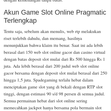
Akun Game Slot Online Pragmatic
Terlengkap
Tentu saja, sebelum akan menulis, web rtp melakukan
riset terlebih dahulu, dan memang, hasilnya
menunjukkan bahwa klaim itu benar. Saat ini ada lebih
berasal dari 150 web slot online gacor dan casino virtual
dengan batas deposit slot mulai dari Rs 500 hingga Rs 1
juta. Ada lebih berasal dari 200 judul web slot online
gacor bersama dengan deposit slot mulai berasal dari 250
hingga 1,5 juta. Spadegaming terlalu hebat dalam
menciptakan game slot yang di bekali dengan RTP slot
tinggi, dengan estimasi 90 s/d 98 persen di semua judul.
Semua permainan hebat dari slot online sering
memecahkan jackpot hanya bersama pola bermain slot