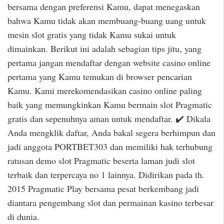
bersama dengan preferensi Kamu, dapat menegaskan
bahwa Kamu tidak akan membuang-buang uang untuk
mesin slot gratis yang tidak Kamu sukai untuk
dimainkan. Berikut ini adalah sebagian tips jitu, yang
pertama jangan mendaftar dengan website casino online
pertama yang Kamu temukan di browser pencarian
Kamu. Kami merekomendasikan casino online paling
baik yang memungkinkan Kamu bermain slot Pragmatic
gratis dan sepenuhnya aman untuk mendaftar. ✔️ Dikala
Anda mengklik daftar, Anda bakal segera berhimpun dan
jadi anggota PORTBET303 dan memiliki hak terhubung
ratusan demo slot Pragmatic beserta laman judi slot
terbaik dan terpercaya no 1 lainnya. Didirikan pada th.
2015 Pragmatic Play bersama pesat berkembang jadi
diantara pengembang slot dan permainan kasino terbesar
di dunia.