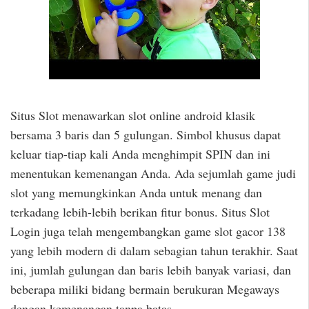
Situs Slot menawarkan slot online android klasik
bersama 3 baris dan 5 gulungan. Simbol khusus dapat
keluar tiap-tiap kali Anda menghimpit SPIN dan ini
menentukan kemenangan Anda. Ada sejumlah game judi
slot yang memungkinkan Anda untuk menang dan
terkadang lebih-lebih berikan fitur bonus. Situs Slot
Login juga telah mengembangkan game slot gacor 138
yang lebih modern di dalam sebagian tahun terakhir. Saat
ini, jumlah gulungan dan baris lebih banyak variasi, dan
beberapa miliki bidang bermain berukuran Megaways
dengan kemenangan tanpa batas.