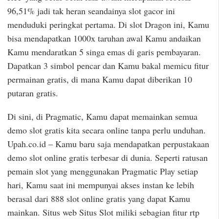
96,51% jadi tak heran seandainya slot gacor ini
menduduki peringkat pertama. Di slot Dragon ini, Kamu
bisa mendapatkan 1000x taruhan awal Kamu andaikan
Kamu mendaratkan 5 singa emas di garis pembayaran.
Dapatkan 3 simbol pencar dan Kamu bakal memicu fitur
permainan gratis, di mana Kamu dapat diberikan 10
putaran gratis.
Di sini, di Pragmatic, Kamu dapat memainkan semua
demo slot gratis kita secara online tanpa perlu unduhan.
Upah.co.id – Kamu baru saja mendapatkan perpustakaan
demo slot online gratis terbesar di dunia. Seperti ratusan
pemain slot yang menggunakan Pragmatic Play setiap
hari, Kamu saat ini mempunyai akses instan ke lebih
berasal dari 888 slot online gratis yang dapat Kamu
mainkan. Situs web Situs Slot miliki sebagian fitur rtp