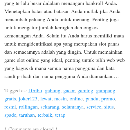
yang terlalu besar didalam menangani bankroll Anda.
Menetapkan batas atau batasan Anda mutlak jika Anda
menambah peluang Anda untuk menang. Penting juga
untuk mengatur jumlah kerugian dan ongkos
kemenangan Anda. Selain itu Anda harus memiliki mata
untuk mengidentifikasi apa yang merupakan slot panas
dan semacamnya adalah yang dingin. Untuk memainkan
game slot online yang ideal, penting untuk pilih web web
yang bagus di mana semua nama pengguna dan kata
sandi pribadi dan nama pengguna Anda diamankan.…
Tagged as:
10ribu
,
gabung
,
gacor
,
gaming
,
gampang
,
gratis
,
joker123
,
lewat
,
mesin
,
online
,
pandu
,
promo
,
resmi
,
rollingan
,
sekarang
,
selamanya
,
service
,
situs
,
spade
,
taruhan
,
terbaik
,
tetap
{
Comments are closed
}