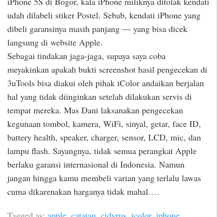
iPhone 5S di Bogor, kala iPhone miliknya ditolak kendati
udah dilabeli stiker Postel. Sebab, kendati iPhone yang
dibeli garansinya masih panjang — yang bisa dicek
langsung di website Apple.
Sebagai tindakan jaga-jaga, supaya saya coba
meyakinkan apakah bukti screenshot hasil pengecekan di
3uTools bisa diakui oleh pihak iColor andaikan berjalan
hal yang tidak diinginkan setelah dilakukan servis di
tempat mereka. Mas Dani laksanakan pengecekan
kegunaan tombol, kamera, WiFi, sinyal, getar, face ID,
battery health, speaker, charger, sensor, LCD, mic, dan
lampu flash. Sayangnya, tidak semua perangkat Apple
berlaku garansi internasional di Indonesia. Namun
jangan hingga kamu membeli varian yang terlalu lawas
cuma dikarenakan harganya tidak mahal.…
Tagged as:
apple
,
catatan
,
cidyrus
,
icolor
,
iphone
,