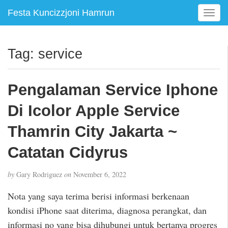
Festa Kuncizzjoni Hamrun
T
o
g
g
Tag:
service
l
e
n
Pengalaman Service Iphone
a
v
Di Icolor Apple Service
i
g
Thamrin City Jakarta ~
a
Catatan Cidyrus
t
i
o
by
Gary Rodriguez
on
November 6, 2022
n
Nota yang saya terima berisi informasi berkenaan
kondisi iPhone saat diterima, diagnosa perangkat, dan
informasi no yang bisa dihubungi untuk bertanya progres