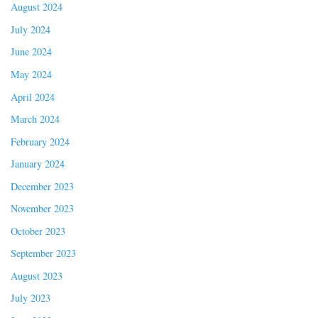
August 2024
July 2024
June 2024
May 2024
April 2024
March 2024
February 2024
January 2024
December 2023
November 2023
October 2023
September 2023
August 2023
July 2023