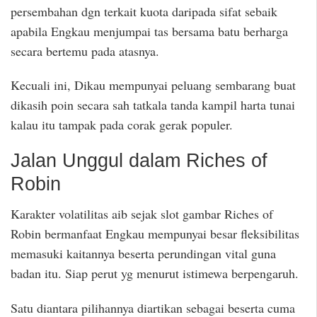
persembahan dgn terkait kuota daripada sifat sebaik
apabila Engkau menjumpai tas bersama batu berharga
secara bertemu pada atasnya.
Kecuali ini, Dikau mempunyai peluang sembarang buat
dikasih poin secara sah tatkala tanda kampil harta tunai
kalau itu tampak pada corak gerak populer.
Jalan Unggul dalam Riches of
Robin
Karakter volatilitas aib sejak slot gambar Riches of
Robin bermanfaat Engkau mempunyai besar fleksibilitas
memasuki kaitannya beserta perundingan vital guna
badan itu. Siap perut yg menurut istimewa berpengaruh.
Satu diantara pilihannya diartikan sebagai beserta cuma