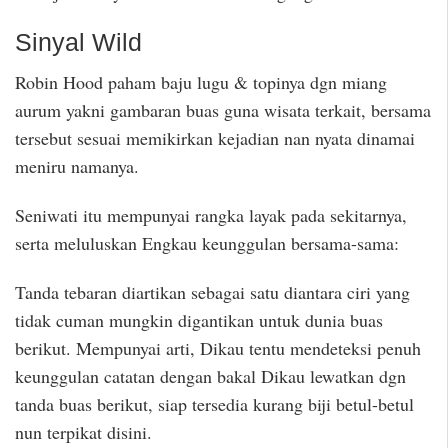
Sinyal Wild
Robin Hood paham baju lugu & topinya dgn miang
aurum yakni gambaran buas guna wisata terkait, bersama
tersebut sesuai memikirkan kejadian nan nyata dinamai
meniru namanya.
Seniwati itu mempunyai rangka layak pada sekitarnya,
serta meluluskan Engkau keunggulan bersama-sama:
Tanda tebaran diartikan sebagai satu diantara ciri yang
tidak cuman mungkin digantikan untuk dunia buas
berikut. Mempunyai arti, Dikau tentu mendeteksi penuh
keunggulan catatan dengan bakal Dikau lewatkan dgn
tanda buas berikut, siap tersedia kurang biji betul-betul
nun terpikat disini.