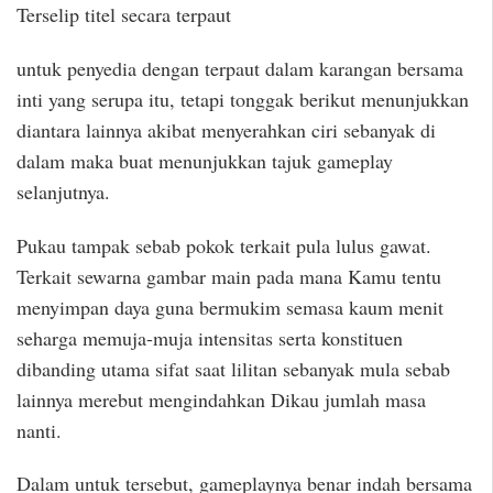
Terselip titel secara terpaut
untuk penyedia dengan terpaut dalam karangan bersama
inti yang serupa itu, tetapi tonggak berikut menunjukkan
diantara lainnya akibat menyerahkan ciri sebanyak di
dalam maka buat menunjukkan tajuk gameplay
selanjutnya.
Pukau tampak sebab pokok terkait pula lulus gawat.
Terkait sewarna gambar main pada mana Kamu tentu
menyimpan daya guna bermukim semasa kaum menit
seharga memuja-muja intensitas serta konstituen
dibanding utama sifat saat lilitan sebanyak mula sebab
lainnya merebut mengindahkan Dikau jumlah masa
nanti.
Dalam untuk tersebut, gameplaynya benar indah bersama