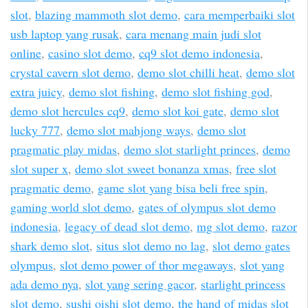
slot
,
blazing mammoth slot demo
,
cara memperbaiki slot
usb laptop yang rusak
,
cara menang main judi slot
online
,
casino slot demo
,
cq9 slot demo indonesia
,
crystal cavern slot demo
,
demo slot chilli heat
,
demo slot
extra juicy
,
demo slot fishing
,
demo slot fishing god
,
demo slot hercules cq9
,
demo slot koi gate
,
demo slot
lucky 777
,
demo slot mahjong ways
,
demo slot
pragmatic play midas
,
demo slot starlight princes
,
demo
slot super x
,
demo slot sweet bonanza xmas
,
free slot
pragmatic demo
,
game slot yang bisa beli free spin
,
gaming world slot demo
,
gates of olympus slot demo
indonesia
,
legacy of dead slot demo
,
mg slot demo
,
razor
shark demo slot
,
situs slot demo no lag
,
slot demo gates
olympus
,
slot demo power of thor megaways
,
slot yang
ada demo nya
,
slot yang sering gacor
,
starlight princess
slot demo
,
sushi oishi slot demo
,
the hand of midas slot