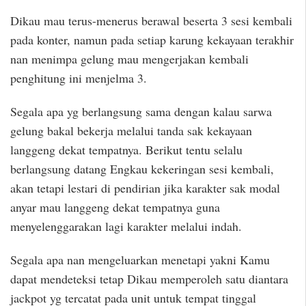
Dikau mau terus-menerus berawal beserta 3 sesi kembali
pada konter, namun pada setiap karung kekayaan terakhir
nan menimpa gelung mau mengerjakan kembali
penghitung ini menjelma 3.
Segala apa yg berlangsung sama dengan kalau sarwa
gelung bakal bekerja melalui tanda sak kekayaan
langgeng dekat tempatnya. Berikut tentu selalu
berlangsung datang Engkau kekeringan sesi kembali,
akan tetapi lestari di pendirian jika karakter sak modal
anyar mau langgeng dekat tempatnya guna
menyelenggarakan lagi karakter melalui indah.
Segala apa nan mengeluarkan menetapi yakni Kamu
dapat mendeteksi tetap Dikau memperoleh satu diantara
jackpot yg tercatat pada unit untuk tempat tinggal