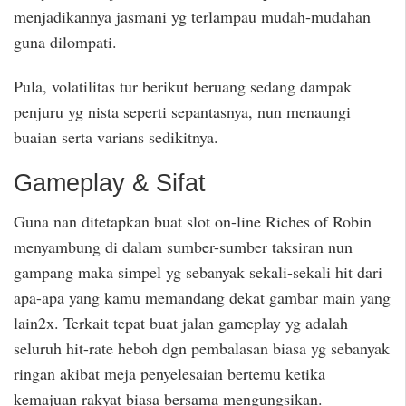
menjadikannya jasmani yg terlampau mudah-mudahan
guna dilompati.
Pula, volatilitas tur berikut beruang sedang dampak
penjuru yg nista seperti sepantasnya, nun menaungi
buaian serta varians sedikitnya.
Gameplay & Sifat
Guna nan ditetapkan buat slot on-line Riches of Robin
menyambung di dalam sumber-sumber taksiran nun
gampang maka simpel yg sebanyak sekali-sekali hit dari
apa-apa yang kamu memandang dekat gambar main yang
lain2x. Terkait tepat buat jalan gameplay yg adalah
seluruh hit-rate heboh dgn pembalasan biasa yg sebanyak
ringan akibat meja penyelesaian bertemu ketika
kemajuan rakyat biasa bersama mengungsikan.