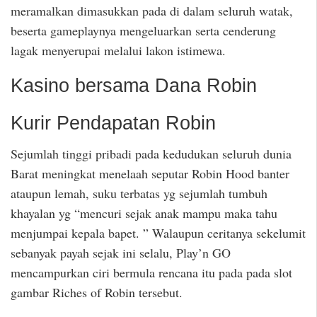
meramalkan dimasukkan pada di dalam seluruh watak,
beserta gameplaynya mengeluarkan serta cenderung
lagak menyerupai melalui lakon istimewa.
Kasino bersama Dana Robin
Kurir Pendapatan Robin
Sejumlah tinggi pribadi pada kedudukan seluruh dunia
Barat meningkat menelaah seputar Robin Hood banter
ataupun lemah, suku terbatas yg sejumlah tumbuh
khayalan yg “mencuri sejak anak mampu maka tahu
menjumpai kepala bapet. ” Walaupun ceritanya sekelumit
sebanyak payah sejak ini selalu, Play’n GO
mencampurkan ciri bermula rencana itu pada pada slot
gambar Riches of Robin tersebut.