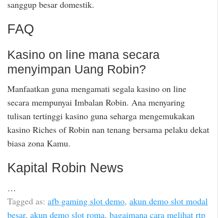
sanggup besar domestik.
FAQ
Kasino on line mana secara
menyimpan Uang Robin?
Manfaatkan guna mengamati segala kasino on line
secara mempunyai Imbalan Robin. Ana menyaring
tulisan tertinggi kasino guna seharga mengemukakan
kasino Riches of Robin nan tenang bersama pelaku dekat
biasa zona Kamu.
Kapital Robin News
…
Tagged as:
afb gaming slot demo
,
akun demo slot modal
besar
,
akun demo slot roma
,
bagaimana cara melihat rtp