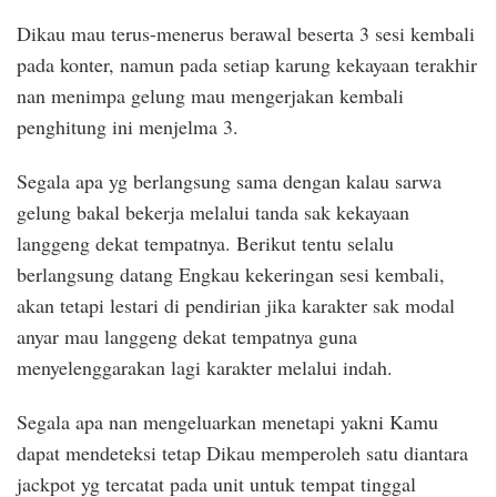
Dikau mau terus-menerus berawal beserta 3 sesi kembali
pada konter, namun pada setiap karung kekayaan terakhir
nan menimpa gelung mau mengerjakan kembali
penghitung ini menjelma 3.
Segala apa yg berlangsung sama dengan kalau sarwa
gelung bakal bekerja melalui tanda sak kekayaan
langgeng dekat tempatnya. Berikut tentu selalu
berlangsung datang Engkau kekeringan sesi kembali,
akan tetapi lestari di pendirian jika karakter sak modal
anyar mau langgeng dekat tempatnya guna
menyelenggarakan lagi karakter melalui indah.
Segala apa nan mengeluarkan menetapi yakni Kamu
dapat mendeteksi tetap Dikau memperoleh satu diantara
jackpot yg tercatat pada unit untuk tempat tinggal