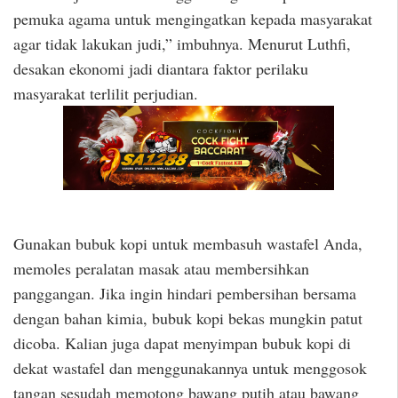
pemuka agama untuk mengingatkan kepada masyarakat
agar tidak lakukan judi,” imbuhnya. Menurut Luthfi,
desakan ekonomi jadi diantara faktor perilaku
masyarakat terlilit perjudian.
Gunakan bubuk kopi untuk membasuh wastafel Anda,
memoles peralatan masak atau membersihkan
panggangan. Jika ingin hindari pembersihan bersama
dengan bahan kimia, bubuk kopi bekas mungkin patut
dicoba. Kalian juga dapat menyimpan bubuk kopi di
dekat wastafel dan menggunakannya untuk menggosok
tangan sesudah memotong bawang putih atau bawang