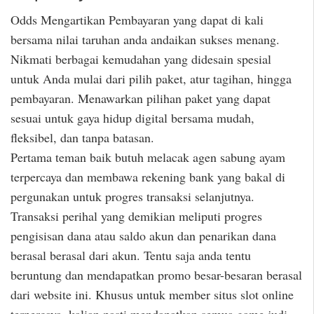
Odds Mengartikan Pembayaran yang dapat di kali
bersama nilai taruhan anda andaikan sukses menang.
Nikmati berbagai kemudahan yang didesain spesial
untuk Anda mulai dari pilih paket, atur tagihan, hingga
pembayaran. Menawarkan pilihan paket yang dapat
sesuai untuk gaya hidup digital bersama mudah,
fleksibel, dan tanpa batasan.
Pertama teman baik butuh melacak agen sabung ayam
terpercaya dan membawa rekening bank yang bakal di
pergunakan untuk progres transaksi selanjutnya.
Transaksi perihal yang demikian meliputi progres
pengisisan dana atau saldo akun dan penarikan dana
berasal berasal dari akun. Tentu saja anda tentu
beruntung dan mendapatkan promo besar-besaran berasal
dari website ini. Khusus untuk member situs slot online