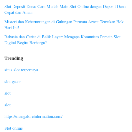
Slot Deposit Dana: Cara Mudah Main Slot Online dengan Deposit Dana
Cepat dan Aman
Misteri dan Keberuntungan di Gulungan Permata Aztec: Temukan Hoki
Hari Ini!
Rahasia dan Cerita di Balik Layar: Mengapa Komunitas Pemain Slot
Digital Begitu Berharga?
Trending
situs slot terpercaya
slot gacor
slot
slot
https://mangaloreinformation.com/
Slot online