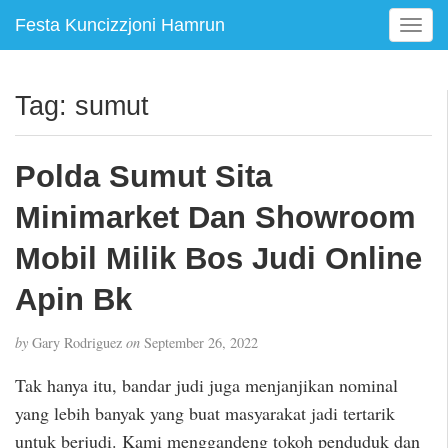
Festa Kuncizzjoni Hamrun
T
o
g
g
Tag:
sumut
l
e
n
Polda Sumut Sita
a
v
Minimarket Dan Showroom
i
g
Mobil Milik Bos Judi Online
a
Apin Bk
t
i
o
by
Gary Rodriguez
on
September 26, 2022
n
Tak hanya itu, bandar judi juga menjanjikan nominal
yang lebih banyak yang buat masyarakat jadi tertarik
untuk berjudi. Kami menggandeng tokoh penduduk dan