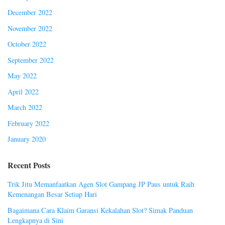
December 2022
November 2022
October 2022
September 2022
May 2022
April 2022
March 2022
February 2022
January 2020
Recent Posts
Trik Jitu Memanfaatkan Agen Slot Gampang JP Paus untuk Raih
Kemenangan Besar Setiap Hari
Bagaimana Cara Klaim Garansi Kekalahan Slot? Simak Panduan
Lengkapnya di Sini