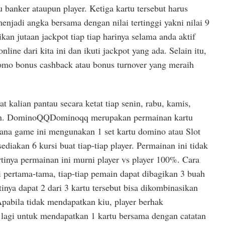
u banker ataupun player. Ketiga kartu tersebut harus
njadi angka bersama dengan nilai tertinggi yakni nilai 9
an jutaan jackpot tiap tiap harinya selama anda aktif
line dari kita ini dan ikuti jackpot yang ada. Selain itu,
mo bonus cashback atau bonus turnover yang meraih
t kalian pantau secara ketat tiap senin, rabu, kamis,
pun. DominoQQDominoqq merupakan permainan kartu
ana game ini mengunakan 1 set kartu domino atau Slot
diakan 6 kursi buat tiap-tiap player. Permainan ini tidak
tinya permainan ini murni player vs player 100%. Cara
 pertama-tama, tiap-tiap pemain dapat dibagikan 3 buah
inya dapat 2 dari 3 kartu tersebut bisa dikombinasikan
pabila tidak mendapatkan kiu, player berhak
agi untuk mendapatkan 1 kartu bersama dengan catatan