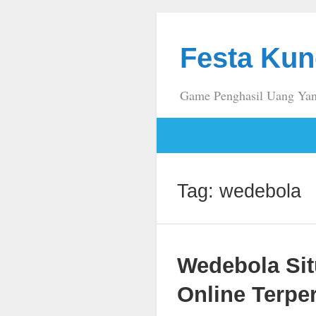
Festa Kun
Game Penghasil Uang Yan
Tag:
wedebola
Wedebola Sit
Online Terpe