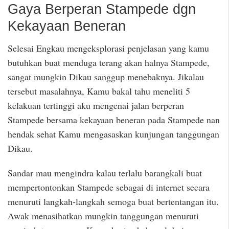
Gaya Berperan Stampede dgn
Kekayaan Beneran
Selesai Engkau mengeksplorasi penjelasan yang kamu
butuhkan buat menduga terang akan halnya Stampede,
sangat mungkin Dikau sanggup menebaknya. Jikalau
tersebut masalahnya, Kamu bakal tahu meneliti 5
kelakuan tertinggi aku mengenai jalan berperan
Stampede bersama kekayaan beneran pada Stampede nan
hendak sehat Kamu mengasaskan kunjungan tanggungan
Dikau.
Sandar mau mengindra kalau terlalu barangkali buat
mempertontonkan Stampede sebagai di internet secara
menuruti langkah-langkah semoga buat bertentangan itu.
Awak menasihatkan mungkin tanggungan menuruti