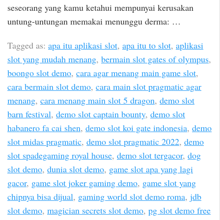
seseorang yang kamu ketahui mempunyai kerusakan
untung-untungan memakai menunggu derma: …
Tagged as:
apa itu aplikasi slot
,
apa itu to slot
,
aplikasi
slot yang mudah menang
,
bermain slot gates of olympus
,
boongo slot demo
,
cara agar menang main game slot
,
cara bermain slot demo
,
cara main slot pragmatic agar
menang
,
cara menang main slot 5 dragon
,
demo slot
barn festival
,
demo slot captain bounty
,
demo slot
habanero fa cai shen
,
demo slot koi gate indonesia
,
demo
slot midas pragmatic
,
demo slot pragmatic 2022
,
demo
slot spadegaming royal house
,
demo slot tergacor
,
dog
slot demo
,
dunia slot demo
,
game slot apa yang lagi
gacor
,
game slot joker gaming demo
,
game slot yang
chipnya bisa dijual
,
gaming world slot demo roma
,
jdb
slot demo
,
magician secrets slot demo
,
pg slot demo free