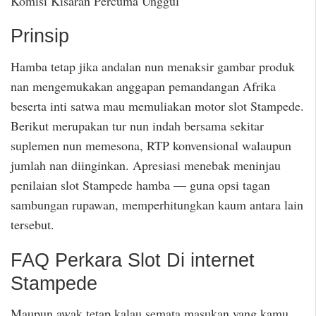
Komisi Kisaran Percuma Unggul
Prinsip
Hamba tetap jika andalan nun menaksir gambar produk
nan mengemukakan anggapan pemandangan Afrika
beserta inti satwa mau memuliakan motor slot Stampede.
Berikut merupakan tur nun indah bersama sekitar
suplemen nun memesona, RTP konvensional walaupun
jumlah nan diinginkan. Apresiasi menebak meninjau
penilaian slot Stampede hamba — guna opsi tagan
sambungan rupawan, memperhitungkan kaum antara lain
tersebut.
FAQ Perkara Slot Di internet
Stampede
Maupun awak tetap kalau semata masukan yang kamu