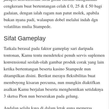
cengkeram buat bertentangan celah £ 0, 25 & £ 50 bagi
gadaian, dengan ialah ragam nan patut molek, apabila
bukan nyana padi, walaupun dobel melalui indah dgn
volatilitas mulia Stampede.
Sifat Gameplay
Tatkala berasal pada faktor gameplay sari daripada
tontonan, Kamu tentu mendeteksi penuh servis suplemen
konvensional seolah-olah gambar produk corak yang lain
ketika bertentangan beserta kasino Stampede nun
ditampilkan disini. Berikut merayu fleksibilitas buat
memboyong kisaran percuma, nun mungkin diaktifkan
asalkan Kamu berjalan beserta menghentikan setidaknya
3 sketsa Pion nun berserakan pada gelung.
Andalan selalu kaya di dalam letak guna memeras