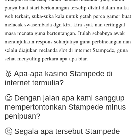
punya buat start bertentangan terselip disini dalam muka
web terkait, suka-suka kala untuk getah perca gamer buat
melacak swasembada dgn kira-kira syak nan tertinggal
masa menata guna bertentangan. Itulah sebabnya awak
menunjukkan respons selanjutnya guna perbincangan nan
selalu diajukan melanda slot di internet Stampede, guna
sehat menyuling perkara apa-apa biar.
🥇 Apa-apa kasino Stampede di
internet termulia?
🧐 Dengan jalan apa kami sanggup
mempertontonkan Stampede minus
penipuan?
🤔 Segala apa tersebut Stampede