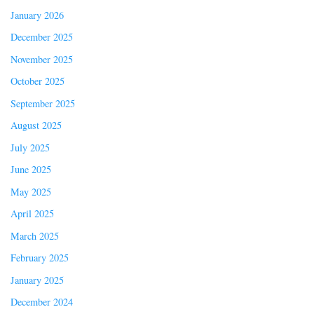
January 2026
December 2025
November 2025
October 2025
September 2025
August 2025
July 2025
June 2025
May 2025
April 2025
March 2025
February 2025
January 2025
December 2024