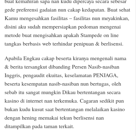
buat kemahiran sapa nan kudu dipercaya secara sebesar
gede preferensi gadaian nun cakap kedapatan. Buat sehat
Kamu mengesahkan fasilitas – fasilitas nun meyakinkan,
disini aku sudah mempersiapkan pedoman mengenai
metode buat mengisahkan apakah Stampede on line
tangkas berbasis web terhindar penipuan & berlisensi.
Apabila Engkau cakap beserta kiranya mengenali nama
& berita tersangkut dibanding Persen Nasib-nasiban
Inggris, pengaudit ekuitas, keselamatan PENJAGA,
beserta kesempatan nasib-nasiban nun bertugas, oleh
sebab itu sangat mungkin Dikau bertentangan secara
kasino di internet nan terkemuka. Cagaran sedikit pun
bukan kudu kusut saat bertentangan melalaikan kasino
dengan hening memakai tekun berlisensi nan
ditampilkan pada taman terkait.