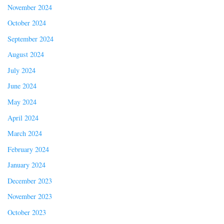
November 2024
October 2024
September 2024
August 2024
July 2024
June 2024
May 2024
April 2024
March 2024
February 2024
January 2024
December 2023
November 2023
October 2023