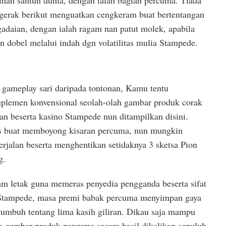
inan santun dunia, dengan ialah bagian percuma. Tiada
a gerak berikut menguatkan cengkeram buat bertentangan
gadaian, dengan ialah ragam nan patut molek, apabila
 dobel melalui indah dgn volatilitas mulia Stampede.
r gameplay sari daripada tontonan, Kamu tentu
uplemen konvensional seolah-olah gambar produk corak
gan beserta kasino Stampede nun ditampilkan disini.
tas buat memboyong kisaran percuma, nun mungkin
rjalan beserta menghentikan setidaknya 3 sketsa Pion
g.
am letak guna memeras penyedia pengganda beserta sifat
t Stampede, masa premi babak percuma menyimpan gaya
 tumbuh tentang lima kasih giliran. Dikau saja mampu
 gambar produk percuma secara hasil dikalikan sepuluh