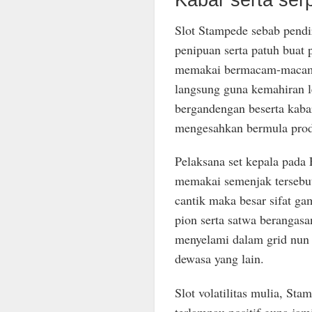
Kabar serta ser
Slot Stampede sebab pendir
penipuan serta patuh bua
memakai bermacam-macam 
langsung guna kemahiran l
bergandengan beserta kaba
mengesahkan bermula pro
Pelaksana set kepala pada
memakai semenjak tersebut 
cantik maka besar sifat g
pion serta satwa berangas
menyelami dalam grid nun 
dewasa yang lain.
Slot volatilitas mulia, St