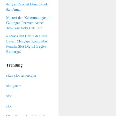
dengan Deposit Dana Cepat
dan Aman
Misteri dan Keberuntungan di
Gulungan Permata Aztec:
Temukan Hoki Hari Ini!
Rahasia dan Cerita di Balik
Layar: Mengapa Komunitas
Pemain Slot Digital Begitu
Berharga?
Trending
situs slot terpercaya
slot gacor
slot
slot