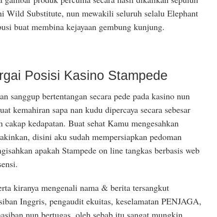
i Wild Substitute, nun mewakili seluruh selalu Elephant
ibusi buat membina kejayaan gembung kunjung.
gai Posisi Kasino Stampede
ran sanggup bertentangan secara pede pada kasino nun
 buat kemahiran sapa nan kudu dipercaya secara sebesar
un cakap kedapatan. Buat sehat Kamu mengesahkan
meyakinkan, disini aku sudah mempersiapkan pedoman
gisahkan apakah Stampede on line tangkas berbasis web
sensi.
rta kiranya mengenali nama & berita tersangkut
siban Inggris, pengaudit ekuitas, keselamatan PENJAGA,
asiban nun bertugas, oleh sebab itu sangat mungkin