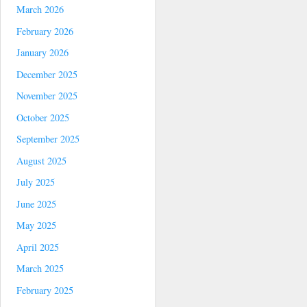
March 2026
February 2026
January 2026
December 2025
November 2025
October 2025
September 2025
August 2025
July 2025
June 2025
May 2025
April 2025
March 2025
February 2025