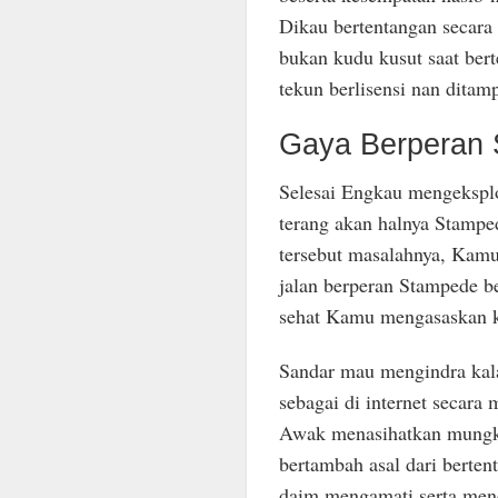
Dikau bertentangan secara 
bukan kudu kusut saat ber
tekun berlisensi nan ditam
Gaya Berperan
Selesai Engkau mengekspl
terang akan halnya Stampe
tersebut masalahnya, Kamu 
jalan berperan Stampede 
sehat Kamu mengasaskan 
Sandar mau mengindra kal
sebagai di internet secara
Awak menasihatkan mungk
bertambah asal dari berte
daim mengamati serta men