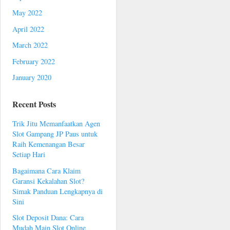
May 2022
April 2022
March 2022
February 2022
January 2020
Recent Posts
Trik Jitu Memanfaatkan Agen
Slot Gampang JP Paus untuk
Raih Kemenangan Besar
Setiap Hari
Bagaimana Cara Klaim
Garansi Kekalahan Slot?
Simak Panduan Lengkapnya di
Sini
Slot Deposit Dana: Cara
Mudah Main Slot Online