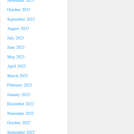
November 2023
October 2023
September 2023
August 2023
July 2023
June 2023
May 2023
April 2023
March 2023
February 2023
January 2023
December 2022
November 2022
October 2022
September 2022