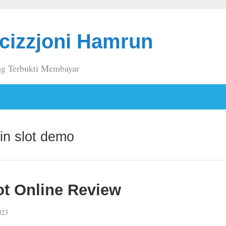
cizzjoni Hamrun
g Terbukti Membayar
in slot demo
t Online Review
023