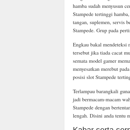
hamba sudah menyusun cengk
Stampede tertinggi hamba,
tangan, suplemen, servis b
Stampede. Grup pada pertim
Engkau bakal mendeteksi ma
tersebut jika tiada cacat
semata model gamer memak
menyesatkan merebut pada
posisi slot Stampede tertin
Terlampau barangkali guna
jadi bermacam-macam wahan
Stampede dengan bertenta
lengah. Disini anda tentu 