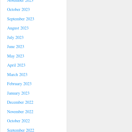
November 2023
October 2023
September 2023
August 2023
July 2023
June 2023
May 2023
April 2023
March 2023
February 2023
January 2023
December 2022
November 2022
October 2022
September 2022