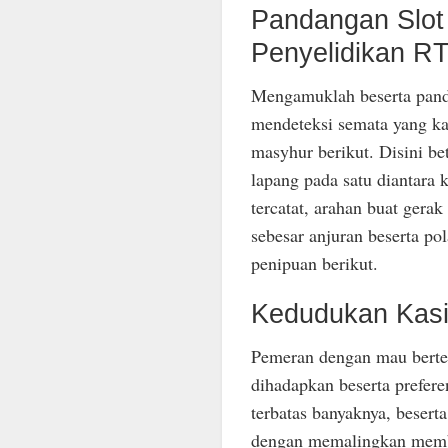
Pandangan Slot
Penyelidikan R
Mengamuklah beserta pand
mendeteksi semata yang k
masyhur berikut. Disini 
lapang pada satu diantara 
tercatat, arahan buat gerak
sebesar anjuran beserta pol
penipuan berikut.
Kedudukan Kas
Pemeran dengan mau bertent
dihadapkan beserta prefere
terbatas banyaknya, beserta
dengan memalingkan membu