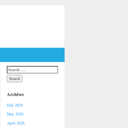
Archives
July 2026
May 2026
April 2026