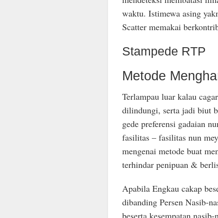
waktu. Istimewa asing yakn
Scatter memakai berkontr
Stampede RTP
Metode Menghar
Terlampau luar kalau caga
dilindungi, serta jadi biut
gede preferensi gadaian n
fasilitas – fasilitas nun 
mengenai metode buat men
terhindar penipuan & berli
Apabila Engkau cakap bese
dibanding Persen Nasib-na
beserta kesempatan nasib-n