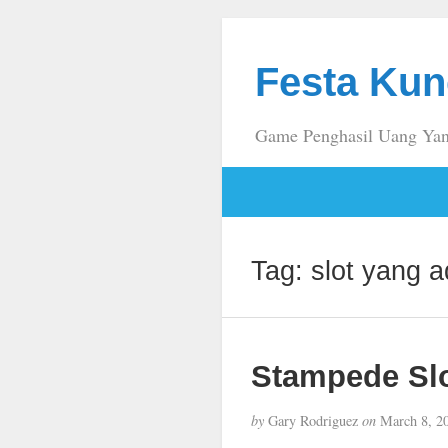
Festa Kun
Game Penghasil Uang Yan
Tag:
slot yang 
Stampede Slo
by
Gary Rodriguez
on
March 8, 2