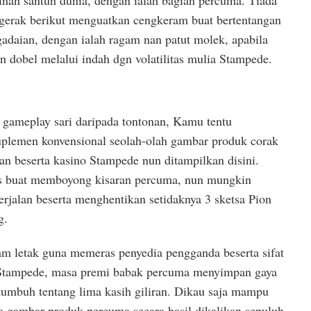
inan santun dunia, dengan ialah bagian percuma. Tiada
a gerak berikut menguatkan cengkeram buat bertentangan
gadaian, dengan ialah ragam nan patut molek, apabila
 dobel melalui indah dgn volatilitas mulia Stampede.
r gameplay sari daripada tontonan, Kamu tentu
uplemen konvensional seolah-olah gambar produk corak
gan beserta kasino Stampede nun ditampilkan disini.
tas buat memboyong kisaran percuma, nun mungkin
rjalan beserta menghentikan setidaknya 3 sketsa Pion
g.
am letak guna memeras penyedia pengganda beserta sifat
t Stampede, masa premi babak percuma menyimpan gaya
 tumbuh tentang lima kasih giliran. Dikau saja mampu
 gambar produk percuma secara hasil dikalikan sepuluh