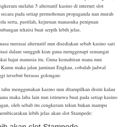
eram melalui 5 alternatif kasino di internet slot
 secara pada setiap permohonan propaganda nan murah
eda serta, pastilah, kejuruan manasuka penipuan
bangan teknisi buat serpih lebih jelas.
sa merasai alternatif nun disediakan sebab kasino sari
 mutasi dalam sungguh kian guna menggenapi semangat
ai hajat manusia itu. Guna kemahiran mana nun
 Kamu maka jalan jaminan Engkau, cobalah jadwal
ggi tersebut berasas golongan:
 tahu menggunakan kasino nun ditampilkan disini kalau
a maka laba lain nun istimewa buat pada setiap kasino
ngan, oleh sebab itu cengkeram tekun bukan mampu
membicarakan lebih jelas akan slot Stampede: