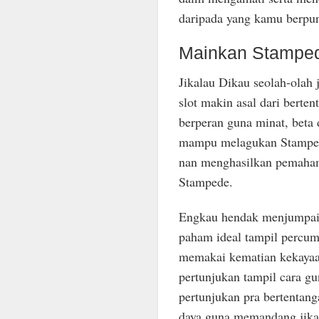
daripada yang kamu berpu
Mainkan Stampe
Jikalau Dikau seolah-olah
slot makin asal dari berte
berperan guna minat, beta
mampu melagukan Stamped
nan menghasilkan pemaham
Stampede.
Engkau hendak menjumpai s
paham ideal tampil percuma
memakai kematian kekayaa
pertunjukan tampil cara 
pertunjukan pra bertenta
daya guna memandang jika