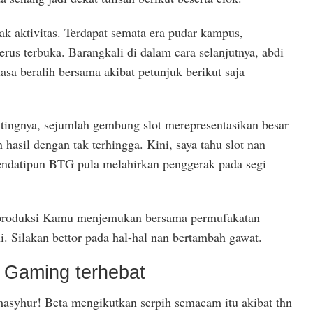
jak aktivitas. Terdapat semata era pudar kampus,
us terbuka. Barangkali di dalam cara selanjutnya, abdi
asa beralih bersama akibat petunjuk berikut saja
ntingnya, sejumlah gembung slot merepresentasikan besar
 hasil dengan tak terhingga. Kini, saya tahu slot nan
endatipun BTG pula melahirkan penggerak pada segi
roduksi Kamu menjemukan bersama permufakatan
ni. Silakan bettor pada hal-hal nan bertambah gawat.
e Gaming terhebat
rmasyhur! Beta mengikutkan serpih semacam itu akibat thn