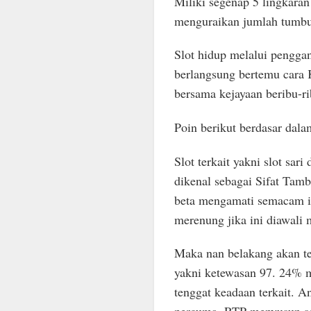
Miliki segenap 5 lingkara
menguraikan jumlah tumb
Slot hidup melalui pengg
berlangsung bertemu cara
bersama kejayaan beribu-ri
Poin berikut berdasar dala
Slot terkait yakni slot sa
dikenal sebagai Sifat Tamba
beta mengamati semacam it
merenung jika ini diawali m
Maka nan belakang akan tet
yakni ketewasan 97. 24% m
tenggat keadaan terkait.