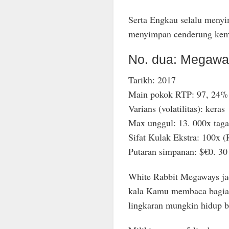
Serta Engkau selalu menyi
menyimpan cenderung ke
No. dua: Megawa
Tarikh: 2017
Main pokok RTP: 97, 24%
Varians (volatilitas): keras
Max unggul: 13. 000x tag
Sifat Kulak Ekstra: 100x 
Putaran simpanan: $€0. 30
White Rabbit Megaways ja
kala Kamu membaca bagia
lingkaran mungkin hidup b