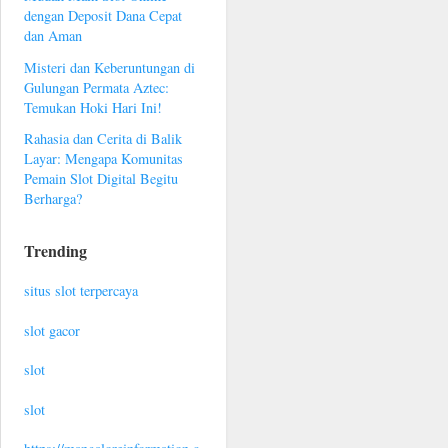
dengan Deposit Dana Cepat
dan Aman
Misteri dan Keberuntungan di
Gulungan Permata Aztec:
Temukan Hoki Hari Ini!
Rahasia dan Cerita di Balik
Layar: Mengapa Komunitas
Pemain Slot Digital Begitu
Berharga?
Trending
situs slot terpercaya
slot gacor
slot
slot