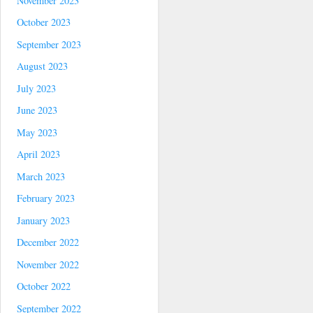
November 2023
October 2023
September 2023
August 2023
July 2023
June 2023
May 2023
April 2023
March 2023
February 2023
January 2023
December 2022
November 2022
October 2022
September 2022