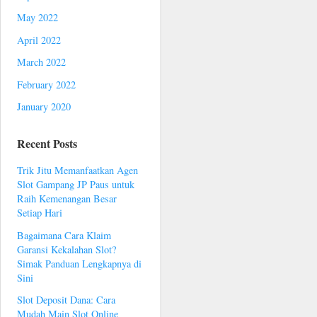
May 2022
April 2022
March 2022
February 2022
January 2020
Recent Posts
Trik Jitu Memanfaatkan Agen
Slot Gampang JP Paus untuk
Raih Kemenangan Besar
Setiap Hari
Bagaimana Cara Klaim
Garansi Kekalahan Slot?
Simak Panduan Lengkapnya di
Sini
Slot Deposit Dana: Cara
Mudah Main Slot Online