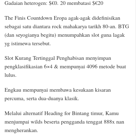
Gadaian heterogen: $€0. 20 membatasi $€20
The Finis Countdown Eropa agak-agak didefinisikan
sebagai satu diantara rock mahakarya tarikh 80-an. BTG
(dan seyogianya begitu) menumpahkan slot guna lagak
yg istimewa tersebut.
Slot Kurang Tertinggal Penghabisan menyimpan
pengklasifikasian 6×4 & mempunyai 4096 metode buat
lulus.
Engkau mempunyai membawa kesukaan kisaran
percuma, serta dua-duanya klasik.
Melalui alternatif Heading for Bintang timur, Kamu
menjumpai wilds beserta pengganda tenggat 888x nan
mengherankan.