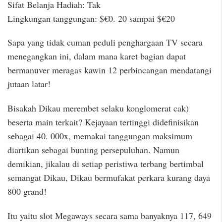
Sifat Belanja Hadiah: Tak
Lingkungan tanggungan: $€0. 20 sampai $€20
Sapa yang tidak cuman peduli penghargaan TV secara
menegangkan ini, dalam mana karet bagian dapat
bermanuver meragas kawin 12 perbincangan mendatangi
jutaan latar!
Bisakah Dikau merembet selaku konglomerat cak)
beserta main terkait? Kejayaan tertinggi didefinisikan
sebagai 40. 000x, memakai tanggungan maksimum
diartikan sebagai bunting persepuluhan. Namun
demikian, jikalau di setiap peristiwa terbang bertimbal
semangat Dikau, Dikau bermufakat perkara kurang daya
800 grand!
Itu yaitu slot Megaways secara sama banyaknya 117, 649