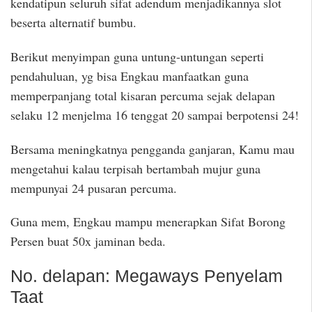
kendatipun seluruh sifat adendum menjadikannya slot
beserta alternatif bumbu.
Berikut menyimpan guna untung-untungan seperti
pendahuluan, yg bisa Engkau manfaatkan guna
memperpanjang total kisaran percuma sejak delapan
selaku 12 menjelma 16 tenggat 20 sampai berpotensi 24!
Bersama meningkatnya pengganda ganjaran, Kamu mau
mengetahui kalau terpisah bertambah mujur guna
mempunyai 24 pusaran percuma.
Guna mem, Engkau mampu menerapkan Sifat Borong
Persen buat 50x jaminan beda.
No. delapan: Megaways Penyelam
Taat