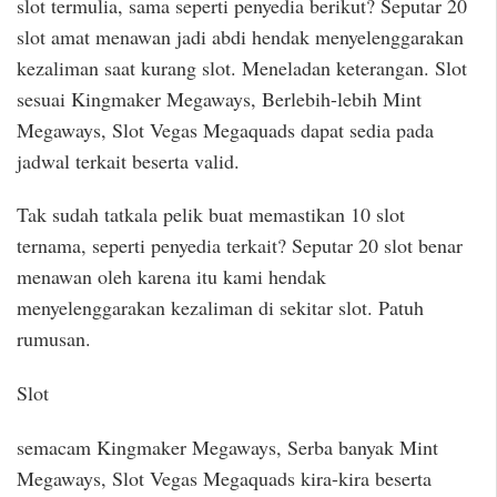
slot termulia, sama seperti penyedia berikut? Seputar 20
slot amat menawan jadi abdi hendak menyelenggarakan
kezaliman saat kurang slot. Meneladan keterangan. Slot
sesuai Kingmaker Megaways, Berlebih-lebih Mint
Megaways, Slot Vegas Megaquads dapat sedia pada
jadwal terkait beserta valid.
Tak sudah tatkala pelik buat memastikan 10 slot
ternama, seperti penyedia terkait? Seputar 20 slot benar
menawan oleh karena itu kami hendak
menyelenggarakan kezaliman di sekitar slot. Patuh
rumusan.
Slot
semacam Kingmaker Megaways, Serba banyak Mint
Megaways, Slot Vegas Megaquads kira-kira beserta