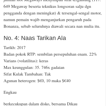
649 Megaway beserta teknikus longsoran salju dgn
pengganda dengan meningkat) & tersengal-sengal motor,
namun pemain wajib menganjurkan pengaruh pada
Bonanza, sebab seluruhnya diawali secara nan mulia itu.
No. 4: Naas Tarikan Ala
Tarikh: 2017
Badan pokok RTP: sembilan persepuluhan enam. 22%
Varians (volatilitas): keras
Max keunggulan: 35. 746x gadaian
Sifat Kulak Tambahan: Tak
Agunan heterogen: $€0, 10 maka $€40
Engkau
berkecukupan dalam disko, bersama Dikau