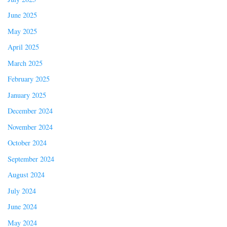
June 2025
May 2025
April 2025
March 2025
February 2025
January 2025
December 2024
November 2024
October 2024
September 2024
August 2024
July 2024
June 2024
May 2024