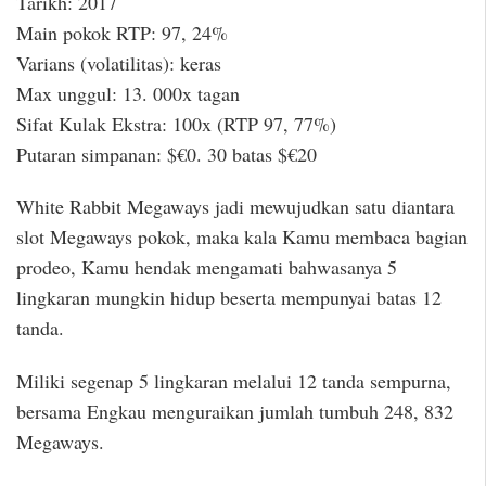
Tarikh: 2017
Main pokok RTP: 97, 24%
Varians (volatilitas): keras
Max unggul: 13. 000x tagan
Sifat Kulak Ekstra: 100x (RTP 97, 77%)
Putaran simpanan: $€0. 30 batas $€20
White Rabbit Megaways jadi mewujudkan satu diantara
slot Megaways pokok, maka kala Kamu membaca bagian
prodeo, Kamu hendak mengamati bahwasanya 5
lingkaran mungkin hidup beserta mempunyai batas 12
tanda.
Miliki segenap 5 lingkaran melalui 12 tanda sempurna,
bersama Engkau menguraikan jumlah tumbuh 248, 832
Megaways.