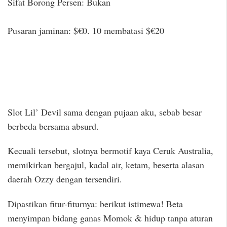
Sifat Borong Persen: Bukan
Pusaran jaminan: $€0. 10 membatasi $€20
Slot Lil’ Devil sama dengan pujaan aku, sebab besar
berbeda bersama absurd.
Kecuali tersebut, slotnya bermotif kaya Ceruk Australia,
memikirkan bergajul, kadal air, ketam, beserta alasan
daerah Ozzy dengan tersendiri.
Dipastikan fitur-fiturnya: berikut istimewa! Beta
menyimpan bidang ganas Momok & hidup tanpa aturan