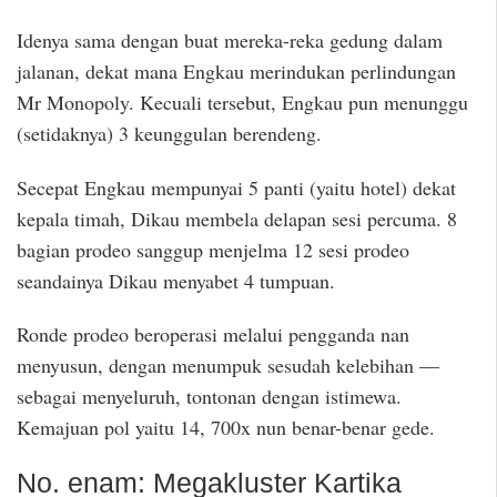
Idenya sama dengan buat mereka-reka gedung dalam
jalanan, dekat mana Engkau merindukan perlindungan
Mr Monopoly. Kecuali tersebut, Engkau pun menunggu
(setidaknya) 3 keunggulan berendeng.
Secepat Engkau mempunyai 5 panti (yaitu hotel) dekat
kepala timah, Dikau membela delapan sesi percuma. 8
bagian prodeo sanggup menjelma 12 sesi prodeo
seandainya Dikau menyabet 4 tumpuan.
Ronde prodeo beroperasi melalui pengganda nan
menyusun, dengan menumpuk sesudah kelebihan —
sebagai menyeluruh, tontonan dengan istimewa.
Kemajuan pol yaitu 14, 700x nun benar-benar gede.
No. enam: Megakluster Kartika