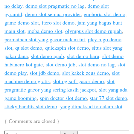
no delay
,
demo slot pragmatic no lag
,
demo slot
pyramid
,
demo slot semua provider
,
euphoria slot demo
,
game demo slot
,
itero slot demo
,
jam yang bagus buat
main slot
,
moba demo slot
,
olympus slot demo rupiah
,
permainan slot yang gacor malam ini
,
play n go demo
slot
,
qt slot demo
,
quickspin slot demo
,
situs slot yang
pakai dana
,
slot demo ajaib
,
slot demo baru
,
slot demo
habanero koi gate
,
slot demo jdb
,
slot demo no lag
,
slot
demo play
,
slot jdb demo
,
slot kakek zeus demo
,
slot
machine demo gratis
,
slot pg soft gacor demo
,
slot
pragmatic gacor yang sering kasih jackpot
,
slot yang ada
game booming
,
spin doctor slot demo
,
star 77 slot demo
,
sticky bandits slot demo
,
yang dimaksud to dalam slot
{
Comments are closed
}