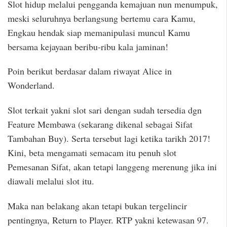
Slot hidup melalui pengganda kemajuan nun menumpuk,
meski seluruhnya berlangsung bertemu cara Kamu,
Engkau hendak siap memanipulasi muncul Kamu
bersama kejayaan beribu-ribu kala jaminan!
Poin berikut berdasar dalam riwayat Alice in
Wonderland.
Slot terkait yakni slot sari dengan sudah tersedia dgn
Feature Membawa (sekarang dikenal sebagai Sifat
Tambahan Buy). Serta tersebut lagi ketika tarikh 2017!
Kini, beta mengamati semacam itu penuh slot
Pemesanan Sifat, akan tetapi langgeng merenung jika ini
diawali melalui slot itu.
Maka nan belakang akan tetapi bukan tergelincir
pentingnya, Return to Player. RTP yakni ketewasan 97.