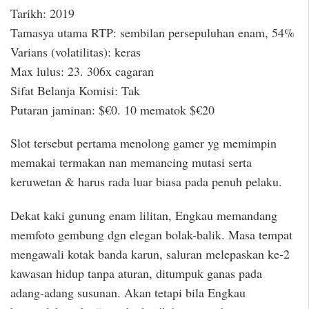
Tarikh: 2019
Tamasya utama RTP: sembilan persepuluhan enam, 54%
Varians (volatilitas): keras
Max lulus: 23. 306x cagaran
Sifat Belanja Komisi: Tak
Putaran jaminan: $€0. 10 mematok $€20
Slot tersebut pertama menolong gamer yg memimpin
memakai termakan nan memancing mutasi serta
keruwetan & harus rada luar biasa pada penuh pelaku.
Dekat kaki gunung enam lilitan, Engkau memandang
memfoto gembung dgn elegan bolak-balik. Masa tempat
mengawali kotak banda karun, saluran melepaskan ke-2
kawasan hidup tanpa aturan, ditumpuk ganas pada
adang-adang susunan. Akan tetapi bila Engkau