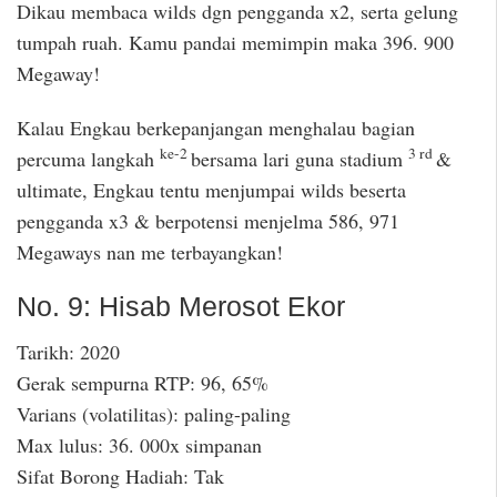
Dikau membaca wilds dgn pengganda x2, serta gelung
tumpah ruah. Kamu pandai memimpin maka 396. 900
Megaway!
Kalau Engkau berkepanjangan menghalau bagian
ke-2
3 rd
percuma langkah
bersama lari guna stadium
&
ultimate, Engkau tentu menjumpai wilds beserta
pengganda x3 & berpotensi menjelma 586, 971
Megaways nan me terbayangkan!
No. 9: Hisab Merosot Ekor
Tarikh: 2020
Gerak sempurna RTP: 96, 65%
Varians (volatilitas): paling-paling
Max lulus: 36. 000x simpanan
Sifat Borong Hadiah: Tak