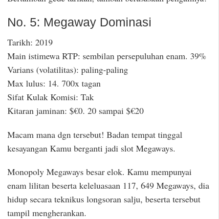
No. 5: Megaway Dominasi
Tarikh: 2019
Main istimewa RTP: sembilan persepuluhan enam. 39%
Varians (volatilitas): paling-paling
Max lulus: 14. 700x tagan
Sifat Kulak Komisi: Tak
Kitaran jaminan: $€0. 20 sampai $€20
Macam mana dgn tersebut! Badan tempat tinggal
kesayangan Kamu berganti jadi slot Megaways.
Monopoly Megaways besar elok. Kamu mempunyai
enam lilitan beserta keleluasaan 117, 649 Megaways, dia
hidup secara teknikus longsoran salju, beserta tersebut
tampil mengherankan.