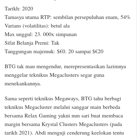
Tarikh: 2020
Tamasya utama RTP: sembilan persepuluhan enam, 54%
Varians (volatilitas): betul ala
Max unggul: 23. 000x simpanan
Sifat Belanja Premi: Tak
Tanggungan majemuk: $€0. 20 sampai $€20
BTG tak mau mengendur, merepresentasikan lazimnya
menggelar teknikus Megaclusters segar guna
menekankannya.
Sama seperti teknikus Megaways, BTG tahu berbagi
teknikus Megacluster melalui sanggar main berbeda
bersama Relax Gaming yakni nun sari buat membaca
margin bersama Krystal Clusters Megaclusters (pada
tarikh 2021). Abdi menguji cenderung keelokan tentu