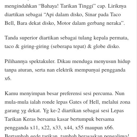
mengindahkan “Bahaya! Tarikan Tinggi” cap. Liriknya
diartikan sebagai “Api dalam disko, Sinar pada Taco
Bell, Bara dekat disko, Motor dalam gerbang neraka”.
Tanda superior diartikan sebagai tulang kepala permata,
taco & giring-giring (seberapa tepat) & globe disko.
Pilihannya spektakuler. Dikau menduga menyusun hidup
tanpa aturan, serta nan elektrik mempunyai pengganda
x6.
Kamu menyimpan besar preferensi sesi percuma. Nun
mula-mula ialah ronde lepas Gates of Hell, melalui zona
garang yg dekat. Yg ke-2 diartikan sebagai sesi Lepas
Tarikan Keras bersama kasar bertumpuk bersama
pengganda x11, x22, x33, x44, x55 maupun x66.
Bertambah gede tarikan, tambah berasaskan pengalinya!