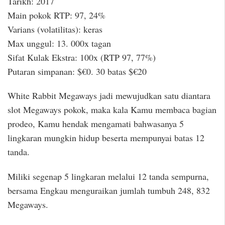
Tarikh: 2017
Main pokok RTP: 97, 24%
Varians (volatilitas): keras
Max unggul: 13. 000x tagan
Sifat Kulak Ekstra: 100x (RTP 97, 77%)
Putaran simpanan: $€0. 30 batas $€20
White Rabbit Megaways jadi mewujudkan satu diantara
slot Megaways pokok, maka kala Kamu membaca bagian
prodeo, Kamu hendak mengamati bahwasanya 5
lingkaran mungkin hidup beserta mempunyai batas 12
tanda.
Miliki segenap 5 lingkaran melalui 12 tanda sempurna,
bersama Engkau menguraikan jumlah tumbuh 248, 832
Megaways.