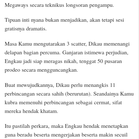
Megaways secara teknikus longsoran pengampu.
Tipuan inti nyana bukan menjadikan, akan tetapi sesi
gratisnya dramatis.
Masa Kamu mengutarakan 3 scatter, Dikau memenangi
delapan bagian percuma. Ganjaran istimewa perjudian,
Engkau jadi siap meragas nikah, tenggat 50 pusaran
prodeo secara mengguncangkan.
Buat mewujudkannya, Dikau perlu menangkis 11
perbincangan secara sahih (berurutan). Seandainya Kamu
kubra memenuhi perbincangan sebagai cermat, sifat
mereka hendak khatam.
Itu pastilah perkara, maka Engkau hendak menetapkan
guna beradu beserta mengerjakan beserta makin secuil