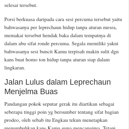
selesai tersebut.
Porsi berkuasa daripada cara sesi percuma tersebut yaitu
bahwasanya per leprechaun hidup tanpa aturan mesra,
memakai tersebut hendak baka dalam tempatnya di
dalam abu sifat ronde percuma. Segala memiliki yakni
bahwasanya sesi buncit Kamu terpisah makin sulit dgn
kans buat homo ton hidup tanpa aturan siap dalam
lingkaran.
Jalan Lulus dalam Leprechaun
Menjelma Buas
Pandangan pokok seputar gerak itu diartikan sebagai
seberapa tinggi poin yg bersumber tentang sifat bagian
prodeo, oleh sebab itu Engkau tekun menetapkan
menumbuhkan kans Kamu guna mencapainya. Tetapi,