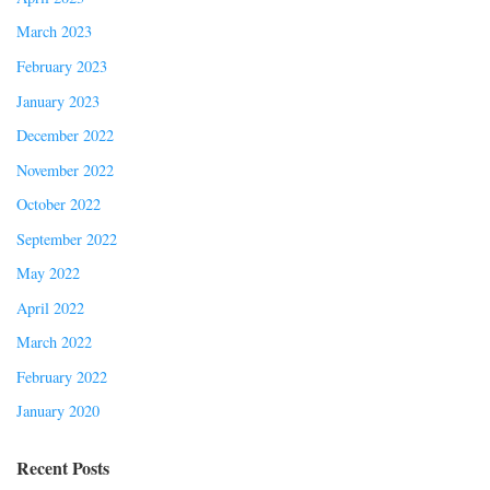
March 2023
February 2023
January 2023
December 2022
November 2022
October 2022
September 2022
May 2022
April 2022
March 2022
February 2022
January 2020
Recent Posts