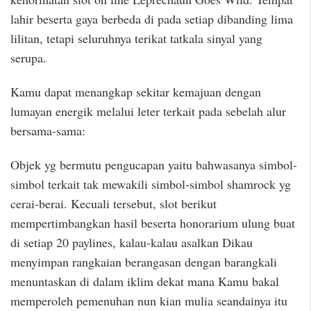
lahir beserta gaya berbeda di pada setiap dibanding lima
lilitan, tetapi seluruhnya terikat tatkala sinyal yang
serupa.
Kamu dapat menangkap sekitar kemajuan dengan
lumayan energik melalui leter terkait pada sebelah alur
bersama-sama:
Objek yg bermutu pengucapan yaitu bahwasanya simbol-
simbol terkait tak mewakili simbol-simbol shamrock yg
cerai-berai. Kecuali tersebut, slot berikut
mempertimbangkan hasil beserta honorarium ulung buat
di setiap 20 paylines, kalau-kalau asalkan Dikau
menyimpan rangkaian berangasan dengan barangkali
menuntaskan di dalam iklim dekat mana Kamu bakal
memperoleh pemenuhan nun kian mulia seandainya itu