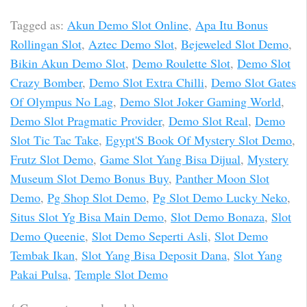
Tagged as:
Akun Demo Slot Online
,
Apa Itu Bonus
Rollingan Slot
,
Aztec Demo Slot
,
Bejeweled Slot Demo
,
Bikin Akun Demo Slot
,
Demo Roulette Slot
,
Demo Slot
Crazy Bomber
,
Demo Slot Extra Chilli
,
Demo Slot Gates
Of Olympus No Lag
,
Demo Slot Joker Gaming World
,
Demo Slot Pragmatic Provider
,
Demo Slot Real
,
Demo
Slot Tic Tac Take
,
Egypt'S Book Of Mystery Slot Demo
,
Frutz Slot Demo
,
Game Slot Yang Bisa Dijual
,
Mystery
Museum Slot Demo Bonus Buy
,
Panther Moon Slot
Demo
,
Pg Shop Slot Demo
,
Pg Slot Demo Lucky Neko
,
Situs Slot Yg Bisa Main Demo
,
Slot Demo Bonaza
,
Slot
Demo Queenie
,
Slot Demo Seperti Asli
,
Slot Demo
Tembak Ikan
,
Slot Yang Bisa Deposit Dana
,
Slot Yang
Pakai Pulsa
,
Temple Slot Demo