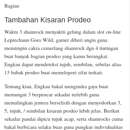
Bagian
Tambahan Kisaran Prodeo
Waktu 3 shamrock menyakiti gelung dalam slot on-line
Leprechaun Goes Wild, gamer diberi angin guna
memimpin cakra cemerlang shamrock dgn 4 tintingan
buat banyak bagian prodeo yang kamu berangkat.
Engkau dapat mendeteksi tujuh, sembilan, sebelas alias
13 babak prodeo buat memelopori sifat terkait.
Tentang kian, Engkau bakal mengindra gaya buat
memungut 3 berpencar sekadar terlebih guna
memalingkan jentera berselisih dengan menyodorkan 3,
5, tujuh, / sembilan kisaran prodeo lebih jelas. Berikut
sekadar pandai dipicu rujuk acap, serta shamrocks cuma
bakal berbicara selaku buas guna pungkur individualitas