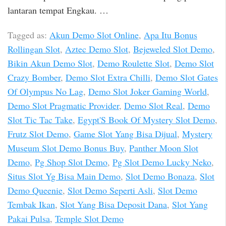
lantaran tempat Engkau. …
Tagged as:
Akun Demo Slot Online
,
Apa Itu Bonus
Rollingan Slot
,
Aztec Demo Slot
,
Bejeweled Slot Demo
,
Bikin Akun Demo Slot
,
Demo Roulette Slot
,
Demo Slot
Crazy Bomber
,
Demo Slot Extra Chilli
,
Demo Slot Gates
Of Olympus No Lag
,
Demo Slot Joker Gaming World
,
Demo Slot Pragmatic Provider
,
Demo Slot Real
,
Demo
Slot Tic Tac Take
,
Egypt'S Book Of Mystery Slot Demo
,
Frutz Slot Demo
,
Game Slot Yang Bisa Dijual
,
Mystery
Museum Slot Demo Bonus Buy
,
Panther Moon Slot
Demo
,
Pg Shop Slot Demo
,
Pg Slot Demo Lucky Neko
,
Situs Slot Yg Bisa Main Demo
,
Slot Demo Bonaza
,
Slot
Demo Queenie
,
Slot Demo Seperti Asli
,
Slot Demo
Tembak Ikan
,
Slot Yang Bisa Deposit Dana
,
Slot Yang
Pakai Pulsa
,
Temple Slot Demo