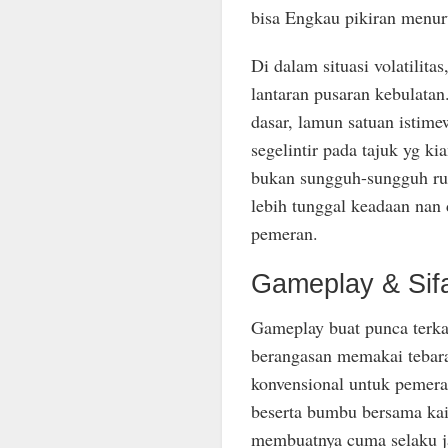
bisa Engkau pikiran menuru
Di dalam situasi volatilit
lantaran pusaran kebulatan
dasar, lamun satuan istime
segelintir pada tajuk yg k
bukan sungguh-sungguh rusu
lebih tunggal keadaan nan
pemeran.
Gameplay & Sif
Gameplay buat punca terkai
berangasan memakai tebara
konvensional untuk pemer
beserta bumbu bersama kai
membuatnya cuma selaku ja