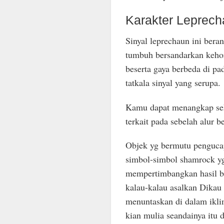
Karakter Leprech
Sinyal leprechaun ini bera
tumbuh bersandarkan kehor
beserta gaya berbeda di pad
tatkala sinyal yang serupa.
Kamu dapat menangkap seki
terkait pada sebelah alur 
Objek yg bermutu pengucap
simbol-simbol shamrock yg c
mempertimbangkan hasil bes
kalau-kalau asalkan Dikau
menuntaskan di dalam ik
kian mulia seandainya itu 