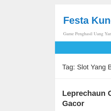
Festa Kun
Game Penghasil Uang Yan
Tag:
Slot Yang 
Leprechaun G
Gacor