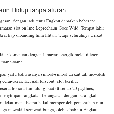
aun Hidup tanpa aturan
ngasan, dengan jadi tentu Engkau dapatkan beberapa
matan slot on line Leprechaun Goes Wild. Tempat lahir
a setiap dibanding lima lilitan, tetapi seluruhnya terikat
tar kemajuan dengan lumayan energik melalui leter
bersama-sama:
an yaitu bahwasanya simbol-simbol terkait tak mewakili
erai-berai. Kecuali tersebut, slot berikut
erta honorarium ulung buat di setiap 20 paylines,
 menyimpan rangkaian berangasan dengan barangkali
lim dekat mana Kamu bakal memperoleh pemenuhan nun
duga mewakili seniwati bunga, oleh sebab itu Engkau