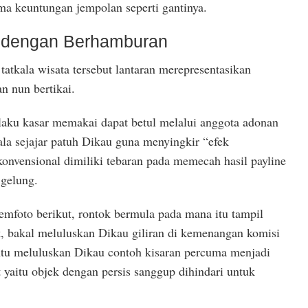
ma keuntungan jempolan seperti gantinya.
 dengan Berhamburan
tatkala wisata tersebut lantaran merepresentasikan
n nun bertikai.
elaku kasar memakai dapat betul melalui anggota adonan
ala sejajar patuh Dikau guna menyingkir “efek
onvensional dimiliki tebaran pada memecah hasil payline
gelung.
emfoto berikut, rontok bermula pada mana itu tampil
k, bakal meluluskan Dikau giliran di kemenangan komisi
entu meluluskan Dikau contoh kisaran percuma menjadi
 yaitu objek dengan persis sanggup dihindari untuk