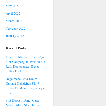
May 2022
April 2022
March 2022
February 2022
January 2020
Recent Posts
Trik Jitu Memanfaatkan Agen
Slot Gampang JP Paus untuk
Raih Kemenangan Besar
Setiap Hari
Bagaimana Cara Klaim
Garansi Kekalahan Slot?
Simak Panduan Lengkapnya di
Sini
Slot Deposit Dana: Cara
Mudah Main Slot Online