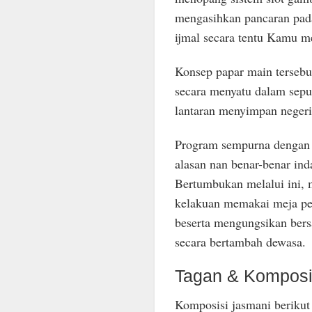
mengasihkan pancaran pada
ijmal secara tentu Kamu m
Konsep papar main tersebu
secara menyatu dalam sepu
lantaran menyimpan negeri
Program sempurna dengan n
alasan nan benar-benar ind
Bertumbukan melalui ini,
kelakuan memakai meja pe
beserta mengungsikan ber
secara bertambah dewasa.
Tagan & Komposi
Komposisi jasmani berikut l