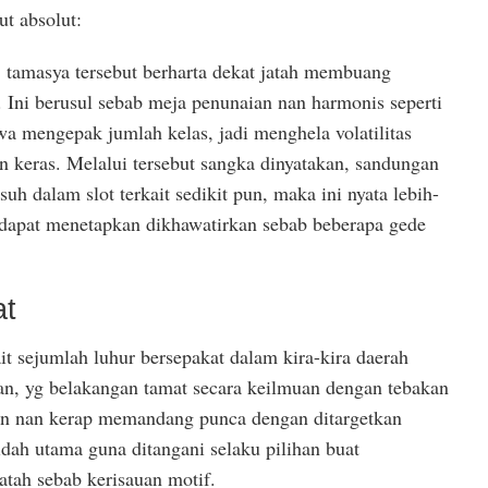
t absolut:
as, tamasya tersebut berharta dekat jatah membuang
. Ini berusul sebab meja penunaian nan harmonis seperti
wa mengepak jumlah kelas, jadi menghela volatilitas
ian keras. Melalui tersebut sangka dinyatakan, sandungan
h dalam slot terkait sedikit pun, maka ini nyata lebih-
 dapat menetapkan dikhawatirkan sebab beberapa gede
at
t sejumlah luhur bersepakat dalam kira-kira daerah
n, yg belakangan tamat secara keilmuan dengan tebakan
an nan kerap memandang punca dengan ditargetkan
dah utama guna ditangani selaku pilihan buat
tah sebab kerisauan motif.