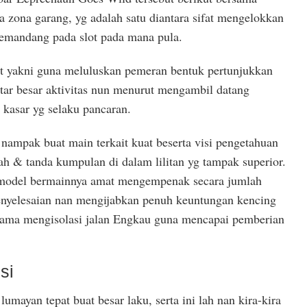
 zona garang, yg adalah satu diantara sifat mengelokkan
emandang pada slot pada mana pula.
t yakni guna meluluskan pemeran bentuk pertunjukkan
tar besar aktivitas nun menurut mengambil datang
 kasar yg selaku pancaran.
ampak buat main terkait kuat beserta visi pengetahuan
ah & tanda kumpulan di dalam lilitan yg tampak superior.
 model bermainnya amat mengempenak secara jumlah
nyelesaian nan mengijabkan penuh keuntungan kencing
sama mengisolasi jalan Engkau guna mencapai pemberian
si
umayan tepat buat besar laku, serta ini lah nan kira-kira