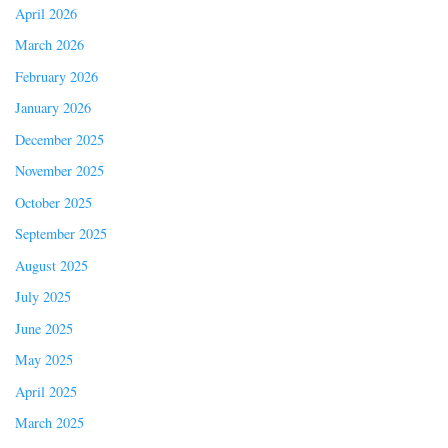
April 2026
March 2026
February 2026
January 2026
December 2025
November 2025
October 2025
September 2025
August 2025
July 2025
June 2025
May 2025
April 2025
March 2025