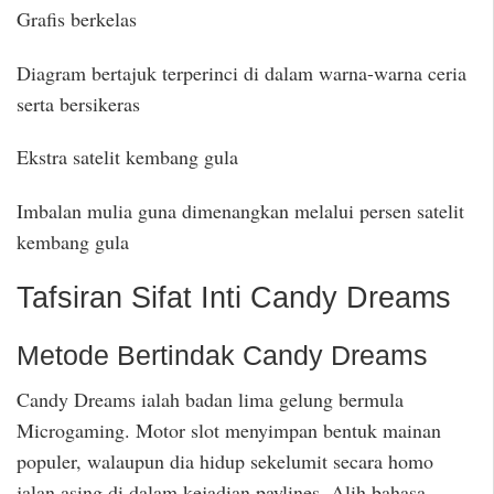
Grafis berkelas
Diagram bertajuk terperinci di dalam warna-warna ceria
serta bersikeras
Ekstra satelit kembang gula
Imbalan mulia guna dimenangkan melalui persen satelit
kembang gula
Tafsiran Sifat Inti Candy Dreams
Metode Bertindak Candy Dreams
Candy Dreams ialah badan lima gelung bermula
Microgaming. Motor slot menyimpan bentuk mainan
populer, walaupun dia hidup sekelumit secara homo
jalan asing di dalam kejadian paylines. Alih bahasa