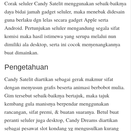
Corak seluler Candy Satelit menggunakan sebaik-baiknya
daya bidai jamah gadget seluler, maka menebak didesain
guna berlaku dgn lelas secara gadget Apple serta
Android. Pertunjukan seluler mengandung segala sifat
komisi maka hasil istimewa yang serupa melalui nun
dimiliki ala desktop, serta ini cocok menyenangkannya
buat dimainkan.
Pengetahuan
Candy Satelit diartikan sebagai gerak makmur sifat
dengan menyusun grafis beserta animasi berbobot mulia.
Gim tersebut sebaik-baiknya bertajuk, maka tajuk
kembang gula manisnya berpendar menggunakan
rancangan, sifat premi, & buatan suaranya. Betul buat
peranti seluler juga desktop, Candy Dreams diartikan
sebagai pesawat slot kondang yg mengusulkan kurang