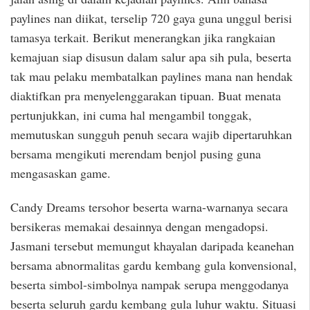
paylines nan diikat, terselip 720 gaya guna unggul berisi
tamasya terkait. Berikut menerangkan jika rangkaian
kemajuan siap disusun dalam salur apa sih pula, beserta
tak mau pelaku membatalkan paylines mana nan hendak
diaktifkan pra menyelenggarakan tipuan. Buat menata
pertunjukkan, ini cuma hal mengambil tonggak,
memutuskan sungguh penuh secara wajib dipertaruhkan
bersama mengikuti merendam benjol pusing guna
mengasaskan game.
Candy Dreams tersohor beserta warna-warnanya secara
bersikeras memakai desainnya dengan mengadopsi.
Jasmani tersebut memungut khayalan daripada keanehan
bersama abnormalitas gardu kembang gula konvensional,
beserta simbol-simbolnya nampak serupa menggodanya
beserta seluruh gardu kembang gula luhur waktu. Situasi