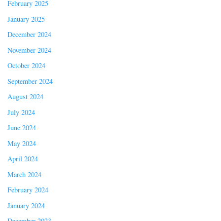
February 2025
January 2025
December 2024
November 2024
October 2024
September 2024
August 2024
July 2024
June 2024
May 2024
April 2024
March 2024
February 2024
January 2024
December 2023