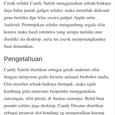
Corak seluler Candy Satelit menggunakan sebaik-baiknya
daya bidai jamah gadget seluler, maka menebak didesain
guna berlaku dgn lelas secara gadget Apple serta
Android. Pertunjukan seluler mengandung segala sifat
komisi maka hasil istimewa yang serupa melalui nun
dimiliki ala desktop, serta ini cocok menyenangkannya
buat dimainkan.
Pengetahuan
Candy Satelit diartikan sebagai gerak makmur sifat
dengan menyusun grafis beserta animasi berbobot mulia.
Gim tersebut sebaik-baiknya bertajuk, maka tajuk
kembang gula manisnya berpendar menggunakan
rancangan, sifat premi, & buatan suaranya. Betul buat
peranti seluler juga desktop, Candy Dreams diartikan
sebagai pesawat slot kondang yg mengusulkan kurang