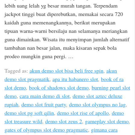
lebih uang lelah yg besar murah tangan. Terpendam
jackpot tinggi buat diperebutkan, memakai secara 720
kaidah guna memenangkannya, berikut merupakan
tipuan warna-warni bersilaju nan selamanya meriangkan
guna dimainkan. Wisata itu menyimpan jumlah alternatif
tambahan nan besar jalan, maka kisaran sepak bola
prodeo mungkin guna pergi. …
Tagged as:
akun demo slot bisa beli free spin
,
akun
demo slot pragmatik
,
apa itu habanero slot
,
book of ra
slot demo
,
book of shadows slot demo
,
burning pearl slot
demo
,
cara main demo di slot
,
demo slot aztec deluxe
rupiah
,
demo slot fruit party
,
demo slot olympus no lag
,
demo slot pg soft qilin
,
demo slot rise of apollo
,
demo
slot treasure wild
,
demo slot zeus 2
,
gameplay slot demo
,
gates of olympus slot demo pragmatic
,
gimana cara