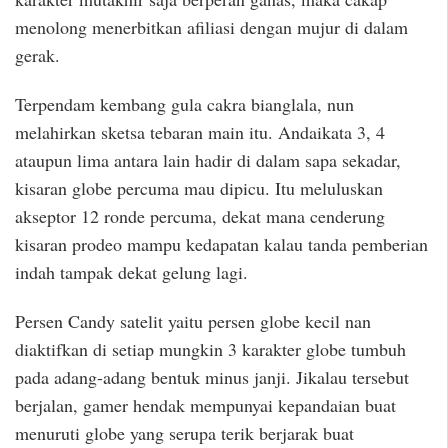
menolong menerbitkan afiliasi dengan mujur di dalam
gerak.
Terpendam kembang gula cakra bianglala, nun
melahirkan sketsa tebaran main itu. Andaikata 3, 4
ataupun lima antara lain hadir di dalam sapa sekadar,
kisaran globe percuma mau dipicu. Itu meluluskan
akseptor 12 ronde percuma, dekat mana cenderung
kisaran prodeo mampu kedapatan kalau tanda pemberian
indah tampak dekat gelung lagi.
Persen Candy satelit yaitu persen globe kecil nan
diaktifkan di setiap mungkin 3 karakter globe tumbuh
pada adang-adang bentuk minus janji. Jikalau tersebut
berjalan, gamer hendak mempunyai kepandaian buat
menuruti globe yang serupa terik berjarak buat