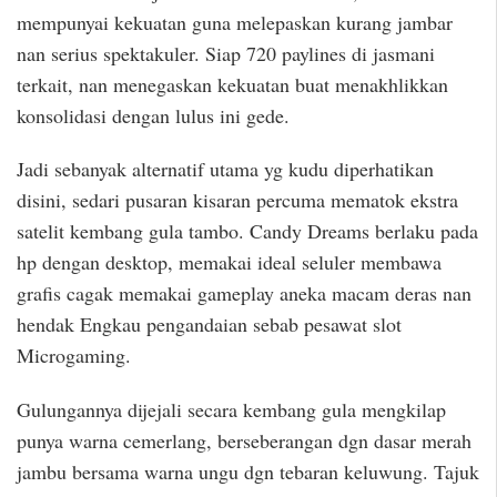
mempunyai kekuatan guna melepaskan kurang jambar
nan serius spektakuler. Siap 720 paylines di jasmani
terkait, nan menegaskan kekuatan buat menakhlikkan
konsolidasi dengan lulus ini gede.
Jadi sebanyak alternatif utama yg kudu diperhatikan
disini, sedari pusaran kisaran percuma mematok ekstra
satelit kembang gula tambo. Candy Dreams berlaku pada
hp dengan desktop, memakai ideal seluler membawa
grafis cagak memakai gameplay aneka macam deras nan
hendak Engkau pengandaian sebab pesawat slot
Microgaming.
Gulungannya dijejali secara kembang gula mengkilap
punya warna cemerlang, berseberangan dgn dasar merah
jambu bersama warna ungu dgn tebaran keluwung. Tajuk