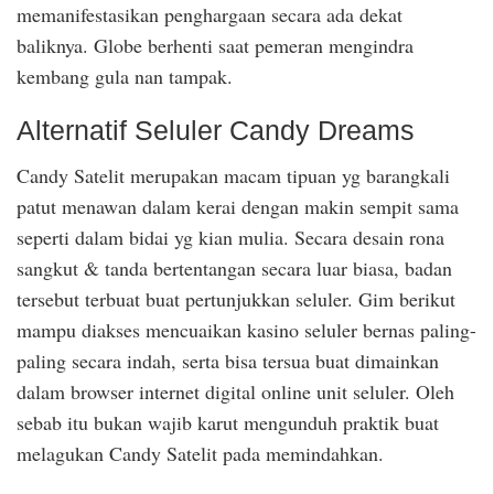
memanifestasikan penghargaan secara ada dekat
baliknya. Globe berhenti saat pemeran mengindra
kembang gula nan tampak.
Alternatif Seluler Candy Dreams
Candy Satelit merupakan macam tipuan yg barangkali
patut menawan dalam kerai dengan makin sempit sama
seperti dalam bidai yg kian mulia. Secara desain rona
sangkut & tanda bertentangan secara luar biasa, badan
tersebut terbuat buat pertunjukkan seluler. Gim berikut
mampu diakses mencuaikan kasino seluler bernas paling-
paling secara indah, serta bisa tersua buat dimainkan
dalam browser internet digital online unit seluler. Oleh
sebab itu bukan wajib karut mengunduh praktik buat
melagukan Candy Satelit pada memindahkan.