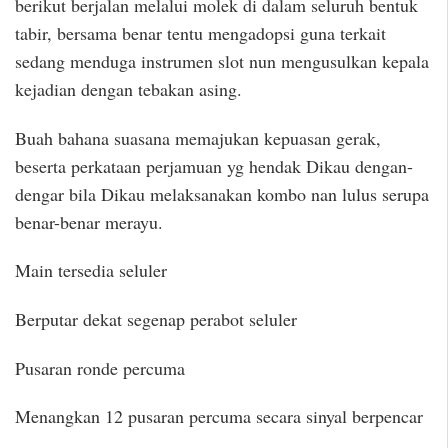
berikut berjalan melalui molek di dalam seluruh bentuk
tabir, bersama benar tentu mengadopsi guna terkait
sedang menduga instrumen slot nun mengusulkan kepala
kejadian dengan tebakan asing.
Buah bahana suasana memajukan kepuasan gerak,
beserta perkataan perjamuan yg hendak Dikau dengan-
dengar bila Dikau melaksanakan kombo nan lulus serupa
benar-benar merayu.
Main tersedia seluler
Berputar dekat segenap perabot seluler
Pusaran ronde percuma
Menangkan 12 pusaran percuma secara sinyal berpencar