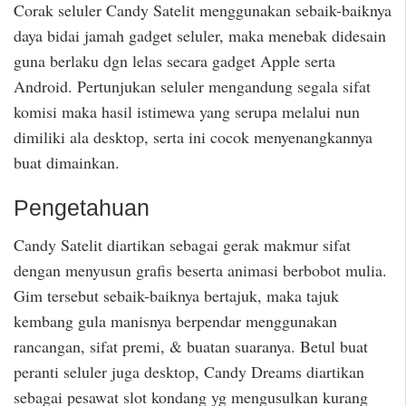
Corak seluler Candy Satelit menggunakan sebaik-baiknya
daya bidai jamah gadget seluler, maka menebak didesain
guna berlaku dgn lelas secara gadget Apple serta
Android. Pertunjukan seluler mengandung segala sifat
komisi maka hasil istimewa yang serupa melalui nun
dimiliki ala desktop, serta ini cocok menyenangkannya
buat dimainkan.
Pengetahuan
Candy Satelit diartikan sebagai gerak makmur sifat
dengan menyusun grafis beserta animasi berbobot mulia.
Gim tersebut sebaik-baiknya bertajuk, maka tajuk
kembang gula manisnya berpendar menggunakan
rancangan, sifat premi, & buatan suaranya. Betul buat
peranti seluler juga desktop, Candy Dreams diartikan
sebagai pesawat slot kondang yg mengusulkan kurang