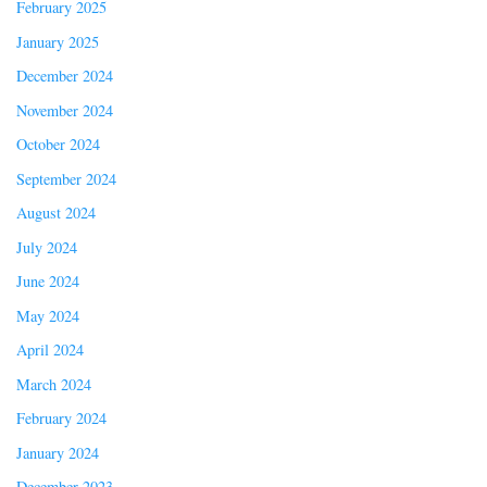
February 2025
January 2025
December 2024
November 2024
October 2024
September 2024
August 2024
July 2024
June 2024
May 2024
April 2024
March 2024
February 2024
January 2024
December 2023