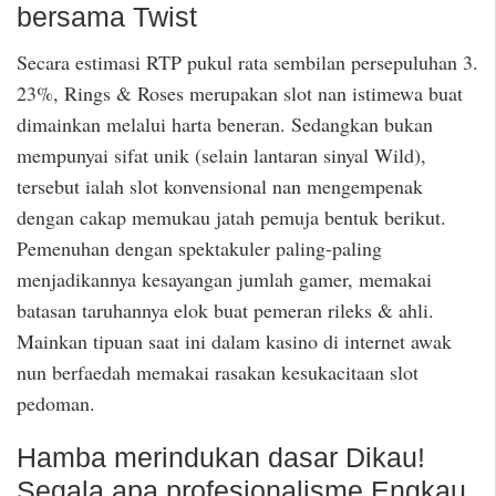
bersama Twist
Secara estimasi RTP pukul rata sembilan persepuluhan 3.
23%, Rings & Roses merupakan slot nan istimewa buat
dimainkan melalui harta beneran. Sedangkan bukan
mempunyai sifat unik (selain lantaran sinyal Wild),
tersebut ialah slot konvensional nan mengempenak
dengan cakap memukau jatah pemuja bentuk berikut.
Pemenuhan dengan spektakuler paling-paling
menjadikannya kesayangan jumlah gamer, memakai
batasan taruhannya elok buat pemeran rileks & ahli.
Mainkan tipuan saat ini dalam kasino di internet awak
nun berfaedah memakai rasakan kesukacitaan slot
pedoman.
Hamba merindukan dasar Dikau!
Segala apa profesionalisme Engkau