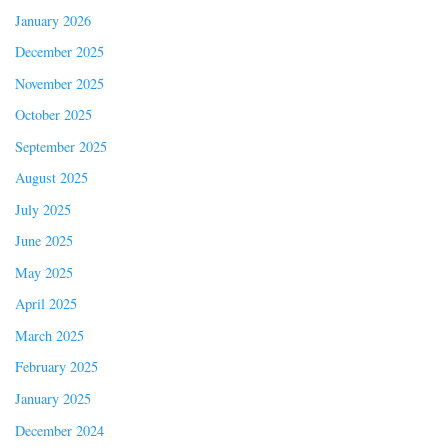
January 2026
December 2025
November 2025
October 2025
September 2025
August 2025
July 2025
June 2025
May 2025
April 2025
March 2025
February 2025
January 2025
December 2024