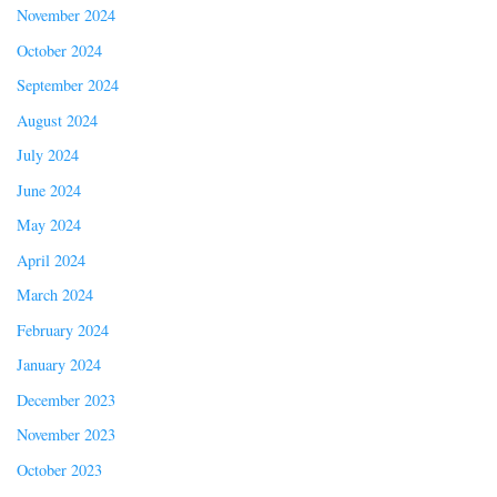
November 2024
October 2024
September 2024
August 2024
July 2024
June 2024
May 2024
April 2024
March 2024
February 2024
January 2024
December 2023
November 2023
October 2023