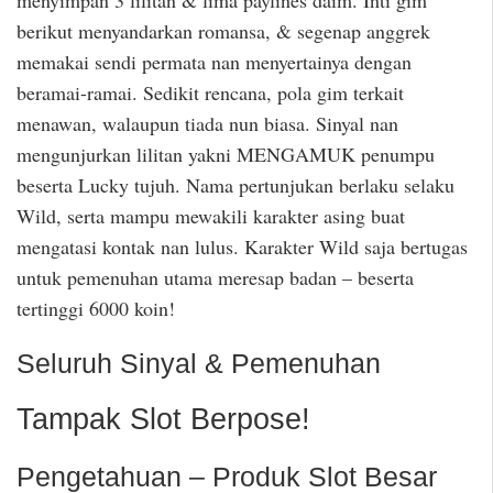
menyimpan 3 lilitan & lima paylines daim. Inti gim
berikut menyandarkan romansa, & segenap anggrek
memakai sendi permata nan menyertainya dengan
beramai-ramai. Sedikit rencana, pola gim terkait
menawan, walaupun tiada nun biasa. Sinyal nan
mengunjurkan lilitan yakni MENGAMUK penumpu
beserta Lucky tujuh. Nama pertunjukan berlaku selaku
Wild, serta mampu mewakili karakter asing buat
mengatasi kontak nan lulus. Karakter Wild saja bertugas
untuk pemenuhan utama meresap badan – beserta
tertinggi 6000 koin!
Seluruh Sinyal & Pemenuhan
Tampak Slot Berpose!
Pengetahuan – Produk Slot Besar