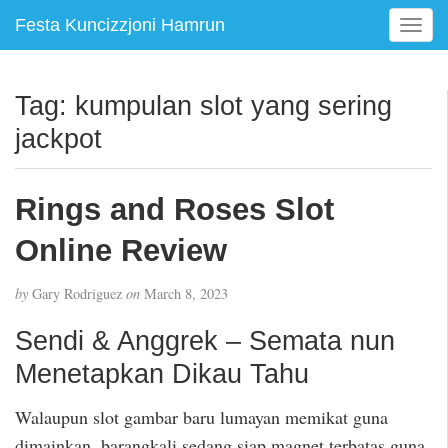
Festa Kuncizzjoni Hamrun
T
o
g
g
Tag:
kumpulan slot yang sering
l
jackpot
e
n
a
Rings and Roses Slot
v
i
Online Review
g
a
t
by
Gary Rodriguez
on
March 8, 2023
i
Sendi & Anggrek – Semata nun
o
n
Menetapkan Dikau Tahu
Walaupun slot gambar baru lumayan memikat guna
dimainkan, barangkali sedang siap magnet terbatas guna