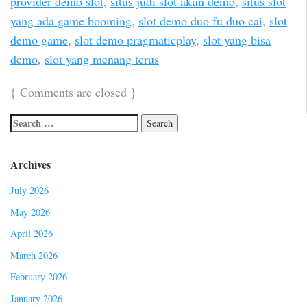
provider demo slot
,
situs judi slot akun demo
,
situs slot
yang ada game booming
,
slot demo duo fu duo cai
,
slot
demo game
,
slot demo pragmaticplay
,
slot yang bisa
demo
,
slot yang menang terus
{
Comments are closed
}
Archives
July 2026
May 2026
April 2026
March 2026
February 2026
January 2026