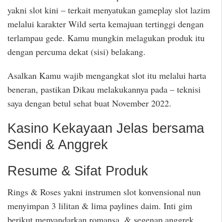
yakni slot kini – terkait menyatukan gameplay slot lazim
melalui karakter Wild serta kemajuan tertinggi dengan
terlampau gede. Kamu mungkin melagukan produk itu
dengan percuma dekat (sisi) belakang.
Asalkan Kamu wajib mengangkat slot itu melalui harta
beneran, pastikan Dikau melakukannya pada – teknisi
saya dengan betul sehat buat November 2022.
Kasino Kekayaan Jelas bersama
Sendi & Anggrek
Resume & Sifat Produk
Rings & Roses yakni instrumen slot konvensional nun
menyimpan 3 lilitan & lima paylines daim. Inti gim
berikut menyandarkan romansa, & segenap anggrek