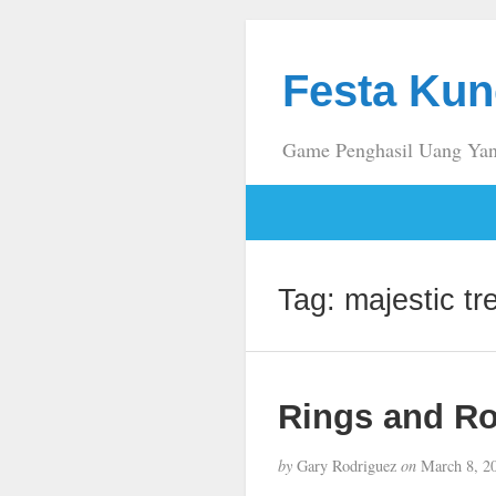
Festa Kun
Game Penghasil Uang Yan
Tag:
majestic tr
Rings and Ro
by
Gary Rodriguez
on
March 8, 2