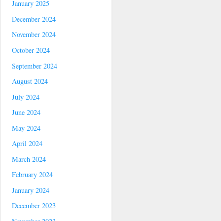
January 2025
December 2024
November 2024
October 2024
September 2024
August 2024
July 2024
June 2024
May 2024
April 2024
March 2024
February 2024
January 2024
December 2023