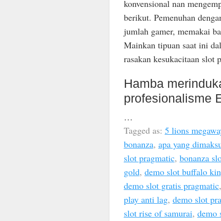
konvensional nan mengemp
berikut. Pemenuhan dengan
jumlah gamer, memakai bat
Mainkan tipuan saat ini d
rasakan kesukacitaan slot
Hamba merinduka
profesionalisme 
…
Tagged as:
5 lions megawa
bonanza
,
apa yang dimaksu
slot pragmatic
,
bonanza sl
gold
,
demo slot buffalo ki
demo slot gratis pragmatic
play anti lag
,
demo slot pr
slot rise of samurai
,
demo 