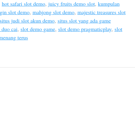
,
hot safari slot demo
,
juicy fruits demo slot
,
kumpulan
gin slot demo
,
mahjong slot demo
,
majestic treasures slot
situs judi slot akun demo
,
situs slot yang ada game
 duo cai
,
slot demo game
,
slot demo pragmaticplay
,
slot
 menang terus