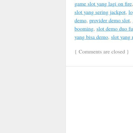
game slot yang lagi on fire
slot yang sering jackpot
,
lo
demo
,
provider demo slot
,
booming
,
slot demo duo fu
yang bisa demo
,
slot yang
{
Comments are closed
}