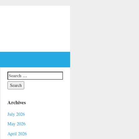
Archives
July 2026
May 2026
April 2026