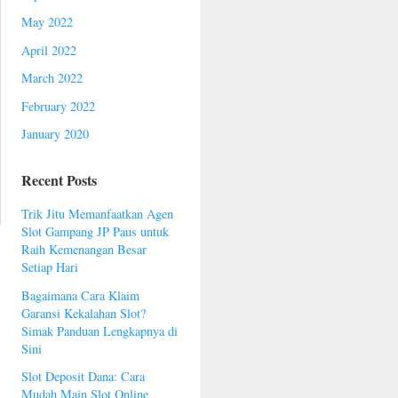
May 2022
April 2022
March 2022
February 2022
January 2020
Recent Posts
Trik Jitu Memanfaatkan Agen
Slot Gampang JP Paus untuk
Raih Kemenangan Besar
Setiap Hari
Bagaimana Cara Klaim
Garansi Kekalahan Slot?
Simak Panduan Lengkapnya di
Sini
Slot Deposit Dana: Cara
Mudah Main Slot Online