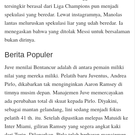
tersingkir berasal dari Liga Champions pun menjadi
spekulasi yang beredar. Lewat instagramnya, Manolas
lantas meluruskan spekulasi liar yang udah beredar. Ia
menegaskan bahwa yang ditolak Messi untuk bersalaman
bukan dirinya.
Berita Populer
Juve menilai Bentancur adalah di antara pemain miliki
nilai yang mereka miliki. Pelatih baru Juventus, Andrea
Pirlo, dikabarkan tak menginginkan Aaron Ramsey di
timnya musim depan. Manajemen Juve memercayakan
ada perubahan total di skuat kepada Pirlo. Diyakini,
sebagai mantan gelandang, lini sedang menjadi fokus
pelatih 41 th. itu. Setelah dipastikan melepas Matuidi ke
Inter Miami, giliran Ramsey yang segera angkat kaki
dari Turin. Dilaporkan, Pirlo telah berharap manajemen