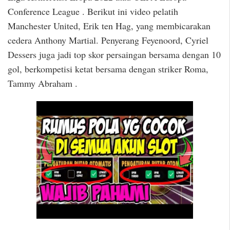
Conference League . Berikut ini video pelatih
Manchester United, Erik ten Hag, yang membicarakan
cedera Anthony Martial. Penyerang Feyenoord, Cyriel
Dessers juga jadi top skor persaingan bersama dengan 10
gol, berkompetisi ketat bersama dengan striker Roma,
Tammy Abraham .