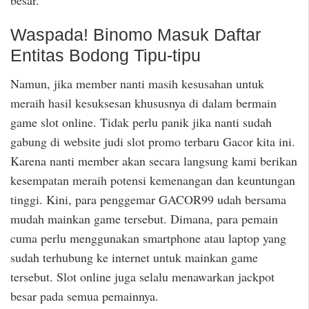
besar.
Waspada! Binomo Masuk Daftar
Entitas Bodong Tipu-tipu
Namun, jika member nanti masih kesusahan untuk
meraih hasil kesuksesan khususnya di dalam bermain
game slot online. Tidak perlu panik jika nanti sudah
gabung di website judi slot promo terbaru Gacor kita ini.
Karena nanti member akan secara langsung kami berikan
kesempatan meraih potensi kemenangan dan keuntungan
tinggi. Kini, para penggemar GACOR99 udah bersama
mudah mainkan game tersebut. Dimana, para pemain
cuma perlu menggunakan smartphone atau laptop yang
sudah terhubung ke internet untuk mainkan game
tersebut. Slot online juga selalu menawarkan jackpot
besar pada semua pemainnya.