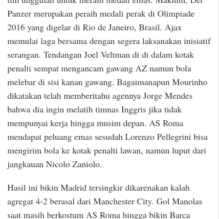
Panzer merupakan peraih medali perak di Olimpiade
2016 yang digelar di Rio de Janeiro, Brasil. Ajax
memulai laga bersama dengan segera laksanakan inisiatif
serangan. Tendangan Joel Veltman di di dalam kotak
penalti sempat mengancam gawang AZ namun bola
melebar di sisi kanan gawang. Bagaimanapun Mourinho
dikatakan telah memberitahu agennya Jorge Mendes
bahwa dia ingin melatih timnas Inggris jika tidak
mempunyai kerja hingga musim depan. AS Roma
mendapat peluang emas sesudah Lorenzo Pellegrini bisa
mengirim bola ke kotak penalti lawan, namun luput dari
jangkauan Nicolo Zaniolo.
Hasil ini bikin Madrid tersingkir dikarenakan kalah
agregat 4-2 berasal dari Manchester City. Gol Manolas
saat masih berkostum AS Roma hingga bikin Barca