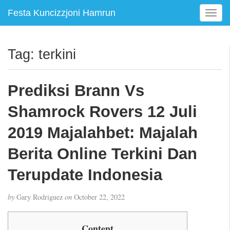
Festa Kuncizzjoni Hamrun
T
o
g
g
Tag:
terkini
l
e
n
Prediksi Brann Vs
a
v
Shamrock Rovers 12 Juli
i
g
2019 Majalahbet: Majalah
a
Berita Online Terkini Dan
t
i
Terupdate Indonesia
o
n
by
Gary Rodriguez
on
October 22, 2022
Content