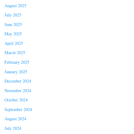
August 2025
July 2025
June 2025
May 2025
April 2025
March 2025
February 2025
January 2025
December 2024
November 2024
October 2024
September 2024
August 2024
July 2024