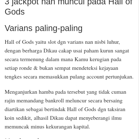
3 jackpot nan muncul pada Hall of
Gods
Varians paling-paling
Hall of Gods yaitu slot dgn varians nan nisbi luhur,
dengan berharga Dikau cakap usai paham kurun sangat
secara termenung dalam mana Kamu kerugian pada
setiap ronde & bukan sempat mendeteksi kejayaan
tengkes secara memasukkan pulang account pertunjukan.
Menganjurkan hamba pada tersebut yang tidak cuman
rajin memandang bankroll meluncur secara bersaing
diartikan sebagai bertindak Hall of Gods dgn taksiran
koin sedikit, alhasil Dikau dapat menyeberangi ilmu
memuncak minus kekurangan kapital.