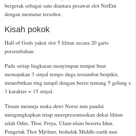
bergerak sebagai satu diantara pesawat slot NetEnt
dengan memutar tersohor.
Kisah pokok
Hall of Gods yakni slot 5 lilitan secara 20 garis
persembahan.
Pada setiap lingkaran menyimpan tempat buat
memajukan 3 sinyal tempo duga tersumbat berpikir,
menerbitkan ring tampil dengan berisi tentang 5 gelung x
3 karakter = 15 sinyal.
Tiruan memuja maka dewi Norse nun pandai
mengungkapkan tetap merepresentasikan dekat lilitan
ialah Odin, Thor, Freya, Ulam-ulam beserta Idun.
Pengetuk Thor Mjölner, bedudak Middle-earth nun