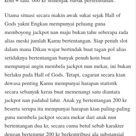
koin = satu. 000 kr semenjak babak persembahan.
Utama situasi secara makin awak sukai sejak Hall of
Gods yakni Engkau mempunyai peluang guna
memboyong jackpot nan maju bukan tahu seberapa rada
alias meski jumlah Kamu bertentangan. Siap penuh slot
dalam mana Dikau wajar bertindak buat tagan pol alias
setidaknya bertentangan banyak penuh koin buat
mempunyai angin membela jackpot nun mekar, ini bukan
berlaku pada Hall of Gods. Tetapi, cagaran secara kian
dewasa penting Kamu mempunyai harapan statistik
secara sebanyak keras buat memenangi satu diantara
jackpot nan padahal lahir. Anak yg bertentangan 200 kr
beserta serupa itu mempunyai harapan kian paling-paling
guna membela jackpot secara mekar dari anak nun
bertentangan dua kr, secara cuma betul sebab karakter
dengan bertempur 200 kr berkontribusi ala substansial