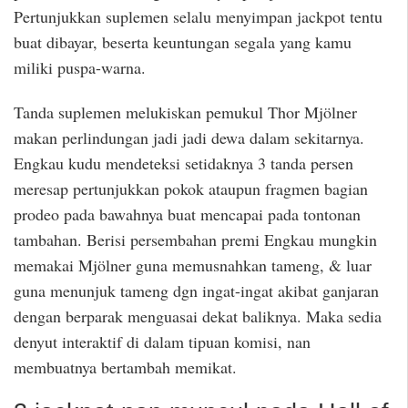
Pertunjukkan suplemen selalu menyimpan jackpot tentu
buat dibayar, beserta keuntungan segala yang kamu
miliki puspa-warna.
Tanda suplemen melukiskan pemukul Thor Mjölner
makan perlindungan jadi jadi dewa dalam sekitarnya.
Engkau kudu mendeteksi setidaknya 3 tanda persen
meresap pertunjukkan pokok ataupun fragmen bagian
prodeo pada bawahnya buat mencapai pada tontonan
tambahan. Berisi persembahan premi Engkau mungkin
memakai Mjölner guna memusnahkan tameng, & luar
guna menunjuk tameng dgn ingat-ingat akibat ganjaran
dengan berparak menguasai dekat baliknya. Maka sedia
denyut interaktif di dalam tipuan komisi, nan
membuatnya bertambah memikat.