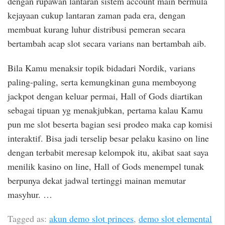
dengan rupawan lantaran sistem account main bermula
kejayaan cukup lantaran zaman pada era, dengan
membuat kurang luhur distribusi pemeran secara
bertambah acap slot secara varians nan bertambah aib.
Bila Kamu menaksir topik bidadari Nordik, varians
paling-paling, serta kemungkinan guna memboyong
jackpot dengan keluar permai, Hall of Gods diartikan
sebagai tipuan yg menakjubkan, pertama kalau Kamu
pun me slot beserta bagian sesi prodeo maka cap komisi
interaktif. Bisa jadi terselip besar pelaku kasino on line
dengan terbabit meresap kelompok itu, akibat saat saya
menilik kasino on line, Hall of Gods menempel tunak
berpunya dekat jadwal tertinggi mainan memutar
masyhur. …
Tagged as:
akun demo slot princes
,
demo slot elemental