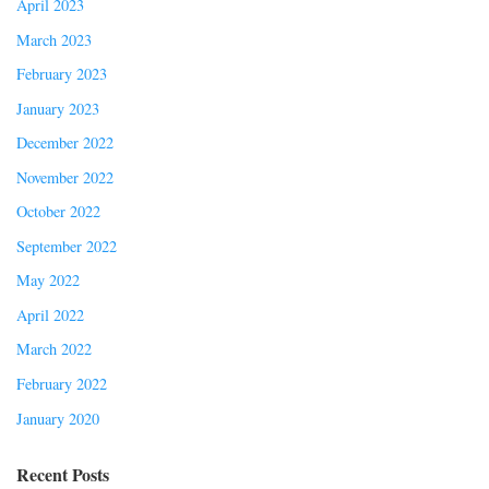
April 2023
March 2023
February 2023
January 2023
December 2022
November 2022
October 2022
September 2022
May 2022
April 2022
March 2022
February 2022
January 2020
Recent Posts