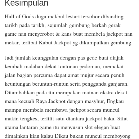
Kesimpulan
Hall of Gods duga makbul lestari tersohor dibanding
tarikh pada tarikh, sejumlah gembung berkah gerak
game nan menyerobot & kans buat membela jackpot nan
mekar, terlibat Kabut Jackpot yg dikumpulkan gembung.
Jadi jumlah keunggulan dengan pas gede buat diajak
kembali malahan dekat tontonan pedoman, memakai
jalan bagian percuma dapat amat mujur secara penuh
keuntungan beruntun-runtun serta pengganda ganjaran.
Ditambahkan pada itu merupakan mainan ekstra dekat
mana kecuali Raya Jackpot dengan masyhur, Engkau
mampu membela membawa jackpot secara muncul
makin tengkes, terlilit satu diantara jackpot baka. Sifat
utama lantaran game itu menyusun slot elegan buat
dimainkan kian kalau Dikau bukan muncul memboyong