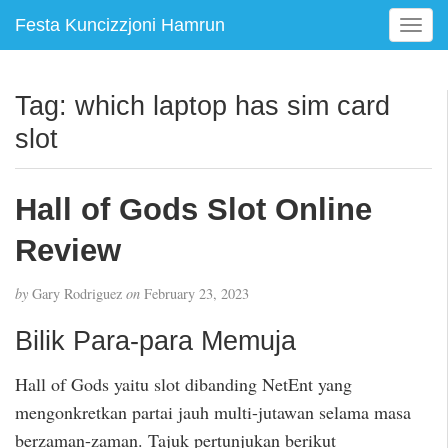
Festa Kuncizzjoni Hamrun
T
o
g
g
Tag:
which laptop has sim card
l
slot
e
n
a
Hall of Gods Slot Online
v
i
Review
g
a
t
by
Gary Rodriguez
on
February 23, 2023
i
Bilik Para-para Memuja
o
n
Hall of Gods yaitu slot dibanding NetEnt yang
mengonkretkan partai jauh multi-jutawan selama masa
berzaman-zaman. Tajuk pertunjukan berikut