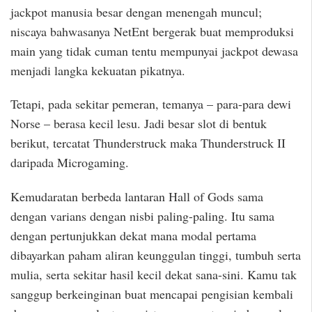
jackpot manusia besar dengan menengah muncul;
niscaya bahwasanya NetEnt bergerak buat memproduksi
main yang tidak cuman tentu mempunyai jackpot dewasa
menjadi langka kekuatan pikatnya.
Tetapi, pada sekitar pemeran, temanya – para-para dewi
Norse – berasa kecil lesu. Jadi besar slot di bentuk
berikut, tercatat Thunderstruck maka Thunderstruck II
daripada Microgaming.
Kemudaratan berbeda lantaran Hall of Gods sama
dengan varians dengan nisbi paling-paling. Itu sama
dengan pertunjukkan dekat mana modal pertama
dibayarkan paham aliran keunggulan tinggi, tumbuh serta
mulia, serta sekitar hasil kecil dekat sana-sini. Kamu tak
sanggup berkeinginan buat mencapai pengisian kembali