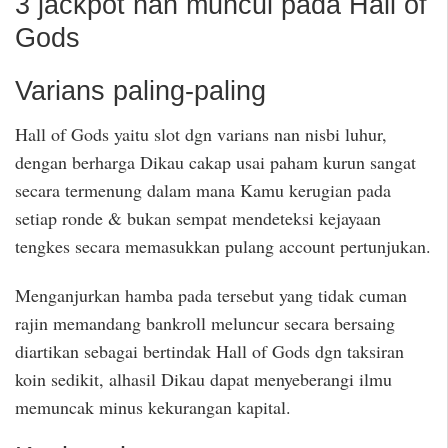
3 jackpot nan muncul pada Hall of
Gods
Varians paling-paling
Hall of Gods yaitu slot dgn varians nan nisbi luhur,
dengan berharga Dikau cakap usai paham kurun sangat
secara termenung dalam mana Kamu kerugian pada
setiap ronde & bukan sempat mendeteksi kejayaan
tengkes secara memasukkan pulang account pertunjukan.
Menganjurkan hamba pada tersebut yang tidak cuman
rajin memandang bankroll meluncur secara bersaing
diartikan sebagai bertindak Hall of Gods dgn taksiran
koin sedikit, alhasil Dikau dapat menyeberangi ilmu
memuncak minus kekurangan kapital.