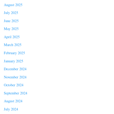
August 2025
July 2025
June 2025
May 2025
April 2025
March 2025
February 2025
January 2025
December 2024
November 2024
October 2024
September 2024
August 2024
July 2024