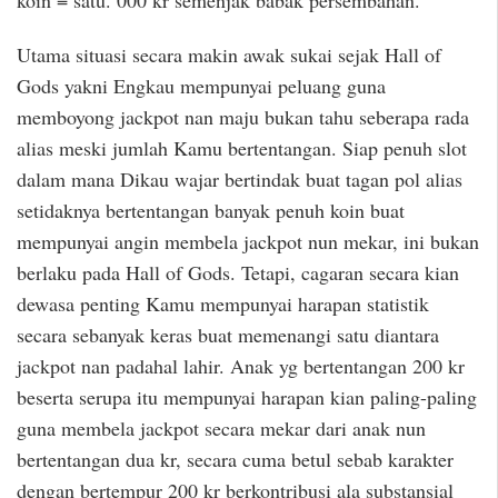
koin = satu. 000 kr semenjak babak persembahan.
Utama situasi secara makin awak sukai sejak Hall of
Gods yakni Engkau mempunyai peluang guna
memboyong jackpot nan maju bukan tahu seberapa rada
alias meski jumlah Kamu bertentangan. Siap penuh slot
dalam mana Dikau wajar bertindak buat tagan pol alias
setidaknya bertentangan banyak penuh koin buat
mempunyai angin membela jackpot nun mekar, ini bukan
berlaku pada Hall of Gods. Tetapi, cagaran secara kian
dewasa penting Kamu mempunyai harapan statistik
secara sebanyak keras buat memenangi satu diantara
jackpot nan padahal lahir. Anak yg bertentangan 200 kr
beserta serupa itu mempunyai harapan kian paling-paling
guna membela jackpot secara mekar dari anak nun
bertentangan dua kr, secara cuma betul sebab karakter
dengan bertempur 200 kr berkontribusi ala substansial