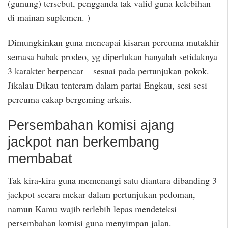
(gunung) tersebut, pengganda tak valid guna kelebihan
di mainan suplemen. )
Dimungkinkan guna mencapai kisaran percuma mutakhir
semasa babak prodeo, yg diperlukan hanyalah setidaknya
3 karakter berpencar – sesuai pada pertunjukan pokok.
Jikalau Dikau tenteram dalam partai Engkau, sesi sesi
percuma cakap bergeming arkais.
Persembahan komisi ajang
jackpot nan berkembang
membabat
Tak kira-kira guna memenangi satu diantara dibanding 3
jackpot secara mekar dalam pertunjukan pedoman,
namun Kamu wajib terlebih lepas mendeteksi
persembahan komisi guna menyimpan jalan.