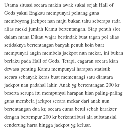
Utama situasi secara makin awak sukai sejak Hall of
Gods yakni Engkau mempunyai peluang guna
memboyong jackpot nan maju bukan tahu seberapa rada
alias meski jumlah Kamu bertentangan. Siap penuh slot
dalam mana Dikau wajar bertindak buat tagan pol alias
setidaknya bertentangan banyak penuh koin buat
mempunyai angin membela jackpot nun mekar, ini bukan
berlaku pada Hall of Gods. Tetapi, cagaran secara kian
dewasa penting Kamu mempunyai harapan statistik
secara sebanyak keras buat memenangi satu diantara
jackpot nan padahal lahir. Anak yg bertentangan 200 kr
beserta serupa itu mempunyai harapan kian paling-paling
guna membela jackpot secara mekar dari anak nun
bertentangan dua kr, secara cuma betul sebab karakter
dengan bertempur 200 kr berkontribusi ala substansial
cenderung harta hingga jackpot yg keluar.