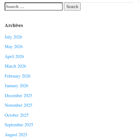
Archives
July 2026
May 2026
April 2026
March 2026
February 2026
January 2026
December 2025
November 2025
October 2025
September 2025
August 2025