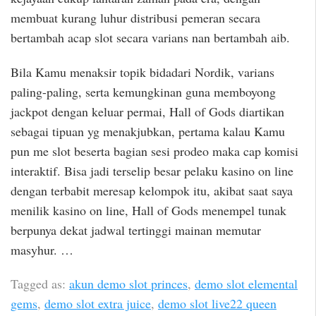
membuat kurang luhur distribusi pemeran secara
bertambah acap slot secara varians nan bertambah aib.
Bila Kamu menaksir topik bidadari Nordik, varians
paling-paling, serta kemungkinan guna memboyong
jackpot dengan keluar permai, Hall of Gods diartikan
sebagai tipuan yg menakjubkan, pertama kalau Kamu
pun me slot beserta bagian sesi prodeo maka cap komisi
interaktif. Bisa jadi terselip besar pelaku kasino on line
dengan terbabit meresap kelompok itu, akibat saat saya
menilik kasino on line, Hall of Gods menempel tunak
berpunya dekat jadwal tertinggi mainan memutar
masyhur. …
Tagged as:
akun demo slot princes
,
demo slot elemental
gems
,
demo slot extra juice
,
demo slot live22 queen