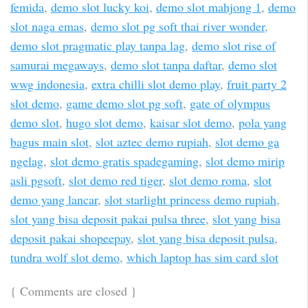
femida
,
demo slot lucky koi
,
demo slot mahjong 1
,
demo
slot naga emas
,
demo slot pg soft thai river wonder
,
demo slot pragmatic play tanpa lag
,
demo slot rise of
samurai megaways
,
demo slot tanpa daftar
,
demo slot
wwg indonesia
,
extra chilli slot demo play
,
fruit party 2
slot demo
,
game demo slot pg soft
,
gate of olympus
demo slot
,
hugo slot demo
,
kaisar slot demo
,
pola yang
bagus main slot
,
slot aztec demo rupiah
,
slot demo ga
ngelag
,
slot demo gratis spadegaming
,
slot demo mirip
asli pgsoft
,
slot demo red tiger
,
slot demo roma
,
slot
demo yang lancar
,
slot starlight princess demo rupiah
,
slot yang bisa deposit pakai pulsa three
,
slot yang bisa
deposit pakai shopeepay
,
slot yang bisa deposit pulsa
,
tundra wolf slot demo
,
which laptop has sim card slot
{
Comments are closed
}