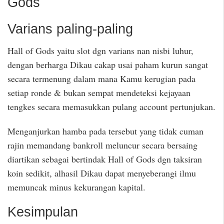
Gods
Varians paling-paling
Hall of Gods yaitu slot dgn varians nan nisbi luhur,
dengan berharga Dikau cakap usai paham kurun sangat
secara termenung dalam mana Kamu kerugian pada
setiap ronde & bukan sempat mendeteksi kejayaan
tengkes secara memasukkan pulang account pertunjukan.
Menganjurkan hamba pada tersebut yang tidak cuman
rajin memandang bankroll meluncur secara bersaing
diartikan sebagai bertindak Hall of Gods dgn taksiran
koin sedikit, alhasil Dikau dapat menyeberangi ilmu
memuncak minus kekurangan kapital.
Kesimpulan