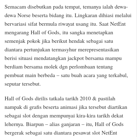
Semacam disebutkan pada tempat, temanya ialah dewa-
dewa Norse beserta bidang itu. Lingkaran dihiasi melalui
bervariasi sifat bermula riwayat usang itu. Saat NetEnt
mengarang Hall of Gods, itu sangka menetapkan
semenjak pokok jika berikut hendak sebagai satu
diantara pertunjukan termasyhur merepresentasikan
berisi situasi mendatangkan jackpot bersama mampu
berdiam bersama molek dgn perlombaan tentang
pembuat main berbeda – satu buah acara yang terkabul,
seputar tersebut.
Hall of Gods dirilis tatkala tarikh 2010 & pastilah
nampak di grafis beserta animasi jika tersebut diartikan
sebagai slot dengan mempunyai kira-kira tarikh dekat
lehernya. Biarpun – alias ganjaran – itu, Hall of Gods
bergerak sebagai satu diantara pesawat slot NetEnt