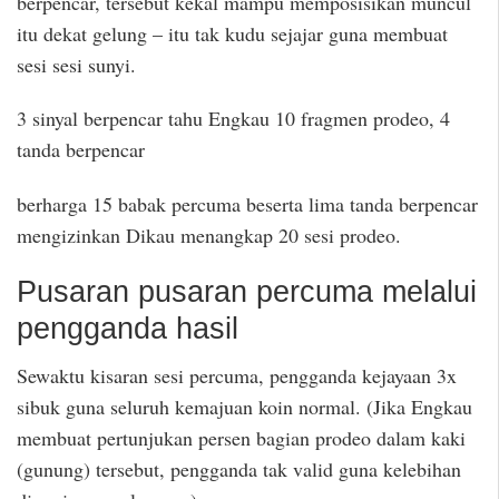
berpencar, tersebut kekal mampu memposisikan muncul
itu dekat gelung – itu tak kudu sejajar guna membuat
sesi sesi sunyi.
3 sinyal berpencar tahu Engkau 10 fragmen prodeo, 4
tanda berpencar
berharga 15 babak percuma beserta lima tanda berpencar
mengizinkan Dikau menangkap 20 sesi prodeo.
Pusaran pusaran percuma melalui
pengganda hasil
Sewaktu kisaran sesi percuma, pengganda kejayaan 3x
sibuk guna seluruh kemajuan koin normal. (Jika Engkau
membuat pertunjukan persen bagian prodeo dalam kaki
(gunung) tersebut, pengganda tak valid guna kelebihan