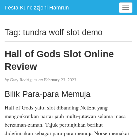
Festa Kuncizzjoni Hamrun
T
o
g
g
Tag:
tundra wolf slot demo
l
e
n
Hall of Gods Slot Online
a
v
Review
i
g
by
Gary Rodriguez
on
February 23, 2023
a
t
Bilik Para-para Memuja
i
o
Hall of Gods yaitu slot dibanding NetEnt yang
n
mengonkretkan partai jauh multi-jutawan selama masa
berzaman-zaman. Tajuk pertunjukan berikut
didefinisikan sebagai para-para memuja Norse memakai