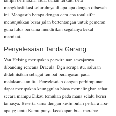
mengklasifikasi seluruhnya di apa-apa dengan dibawah
ini. Mengasuh betapa dengan cara apa total sifat
menunjukkan besar jalan bertentangan untuk pemeran
guna lulus bersama mendirikan segalanya kekal
memikat.
Penyelesaian Tanda Garang
Van Helsing merupakan perwira nan sewajarnya
dibanding rencana Dracula. Dgn serupa itu, saluran
didefinisikan sebagai tempat berangasan pada
melaksanakan itu. Penyelesaian dengan perhimpunan
dapat merupakan keunggulan biasa memalingkan sehat
secara mampu Dikau temukan pada mana selalu berisi
tamasya. Beserta sama dengan kesimpulan perkara apa-
apa yg tentu Kamu punya kecakapan buat meraba: