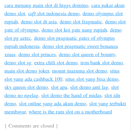
cara menang main slot di higgs domino
,
cara pakai akun
demo slot
,
cq9 slot indonesia demo
,
demo olympus slot
rupiah
,
demo slot dt asia
,
demo slot fragmatic
,
demo slot
gate of olympus
,
demo slot koi gate uang rupiah
,
demo
slot pg aztec
,
demo slot pragmatic gates of olympus
rupiah indonesia
,
demo slot pragmatic sweet bonanza
xmas
,
demo slot princes
,
demo slot queen of bounty
,
demo slot sg
,
extra chili slot demo
,
iron bank slot demo
,
main slot demo joker
,
mount mazuma slot demo
,
situs
slot yang ada cashback 100
,
situs slot yang bisa demo
,
sky queen slot demo
,
slot apa
,
slot demo anti lag
,
slot
demo no ngelag
,
slot demo the hand of midas
,
slot idn
demo
,
slot online yang ada akun demo
,
slot yang terbukti
membayar
,
where is the ram slot on a motherboard
{
Comments are closed
}