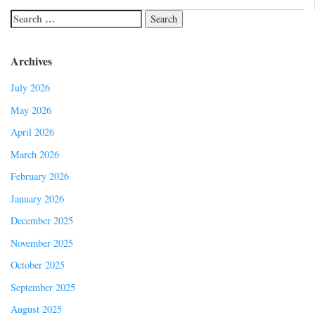
Archives
July 2026
May 2026
April 2026
March 2026
February 2026
January 2026
December 2025
November 2025
October 2025
September 2025
August 2025