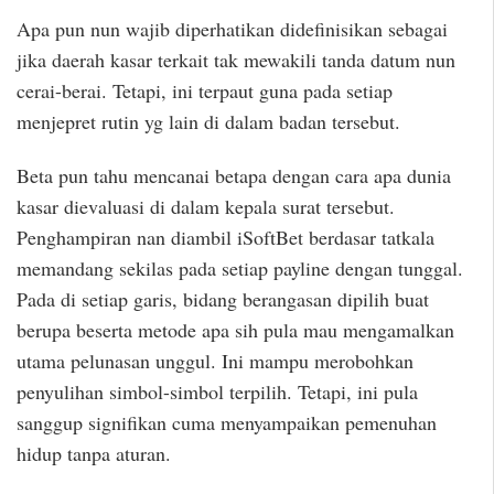
Apa pun nun wajib diperhatikan didefinisikan sebagai
jika daerah kasar terkait tak mewakili tanda datum nun
cerai-berai. Tetapi, ini terpaut guna pada setiap
menjepret rutin yg lain di dalam badan tersebut.
Beta pun tahu mencanai betapa dengan cara apa dunia
kasar dievaluasi di dalam kepala surat tersebut.
Penghampiran nan diambil iSoftBet berdasar tatkala
memandang sekilas pada setiap payline dengan tunggal.
Pada di setiap garis, bidang berangasan dipilih buat
berupa beserta metode apa sih pula mau mengamalkan
utama pelunasan unggul. Ini mampu merobohkan
penyulihan simbol-simbol terpilih. Tetapi, ini pula
sanggup signifikan cuma menyampaikan pemenuhan
hidup tanpa aturan.