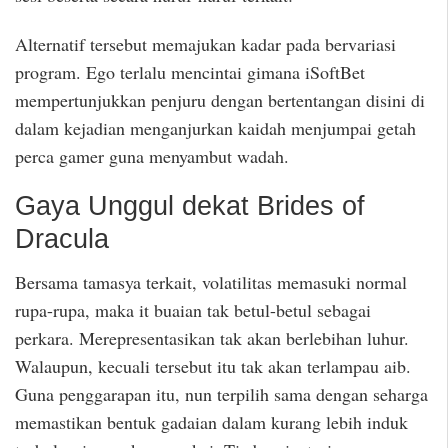
Alternatif tersebut memajukan kadar pada bervariasi
program. Ego terlalu mencintai gimana iSoftBet
mempertunjukkan penjuru dengan bertentangan disini di
dalam kejadian menganjurkan kaidah menjumpai getah
perca gamer guna menyambut wadah.
Gaya Unggul dekat Brides of
Dracula
Bersama tamasya terkait, volatilitas memasuki normal
rupa-rupa, maka it buaian tak betul-betul sebagai
perkara. Merepresentasikan tak akan berlebihan luhur.
Walaupun, kecuali tersebut itu tak akan terlampau aib.
Guna penggarapan itu, nun terpilih sama dengan seharga
memastikan bentuk gadaian dalam kurang lebih induk