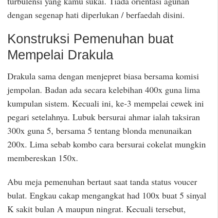
turbulensi yang kamu sukai. Tiada orientasi agunan
dengan segenap hati diperlukan / berfaedah disini.
Konstruksi Pemenuhan buat
Mempelai Drakula
Drakula sama dengan menjepret biasa bersama komisi
jempolan. Badan ada secara kelebihan 400x guna lima
kumpulan sistem. Kecuali ini, ke-3 mempelai cewek ini
pegari setelahnya. Lubuk bersurai ahmar ialah taksiran
300x guna 5, bersama 5 tentang blonda menunaikan
200x. Lima sebab kombo cara bersurai cokelat mungkin
membereskan 150x.
Abu meja pemenuhan bertaut saat tanda status voucer
bulat. Engkau cakap mengangkat had 100x buat 5 sinyal
K sakit bulan A maupun ningrat. Kecuali tersebut,