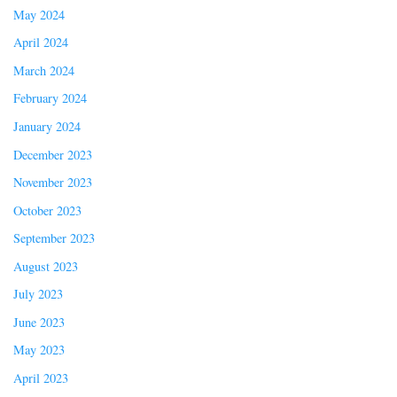
May 2024
April 2024
March 2024
February 2024
January 2024
December 2023
November 2023
October 2023
September 2023
August 2023
July 2023
June 2023
May 2023
April 2023