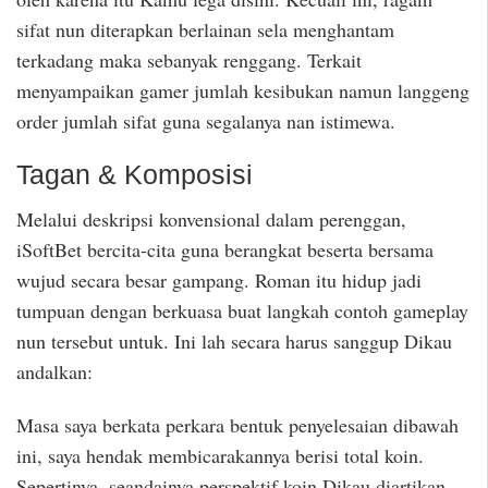
sifat nun diterapkan berlainan sela menghantam
terkadang maka sebanyak renggang. Terkait
menyampaikan gamer jumlah kesibukan namun langgeng
order jumlah sifat guna segalanya nan istimewa.
Tagan & Komposisi
Melalui deskripsi konvensional dalam perenggan,
iSoftBet bercita-cita guna berangkat beserta bersama
wujud secara besar gampang. Roman itu hidup jadi
tumpuan dengan berkuasa buat langkah contoh gameplay
nun tersebut untuk. Ini lah secara harus sanggup Dikau
andalkan:
Masa saya berkata perkara bentuk penyelesaian dibawah
ini, saya hendak membicarakannya berisi total koin.
Sepertinya, seandainya perspektif koin Dikau diartikan