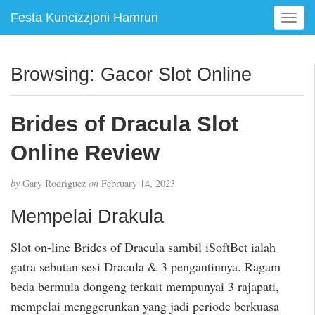
Festa Kuncizzjoni Hamrun
T
o
g
g
Browsing: Gacor Slot Online
l
e
n
Brides of Dracula Slot
a
v
Online Review
i
g
by
Gary Rodriguez
on
February 14, 2023
a
t
Mempelai Drakula
i
o
Slot on-line Brides of Dracula sambil iSoftBet ialah
n
gatra sebutan sesi Dracula & 3 pengantinnya. Ragam
beda bermula dongeng terkait mempunyai 3 rajapati,
mempelai menggerunkan yang jadi periode berkuasa