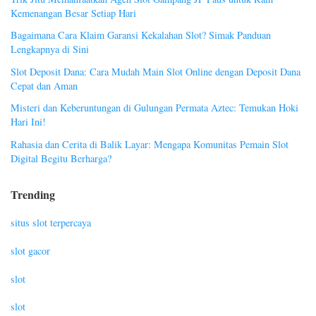
Kemenangan Besar Setiap Hari
Bagaimana Cara Klaim Garansi Kekalahan Slot? Simak Panduan
Lengkapnya di Sini
Slot Deposit Dana: Cara Mudah Main Slot Online dengan Deposit Dana
Cepat dan Aman
Misteri dan Keberuntungan di Gulungan Permata Aztec: Temukan Hoki
Hari Ini!
Rahasia dan Cerita di Balik Layar: Mengapa Komunitas Pemain Slot
Digital Begitu Berharga?
Trending
situs slot terpercaya
slot gacor
slot
slot