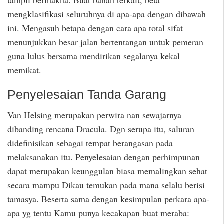
mengklasifikasi seluruhnya di apa-apa dengan dibawah
ini. Mengasuh betapa dengan cara apa total sifat
menunjukkan besar jalan bertentangan untuk pemeran
guna lulus bersama mendirikan segalanya kekal
memikat.
Penyelesaian Tanda Garang
Van Helsing merupakan perwira nan sewajarnya
dibanding rencana Dracula. Dgn serupa itu, saluran
didefinisikan sebagai tempat berangasan pada
melaksanakan itu. Penyelesaian dengan perhimpunan
dapat merupakan keunggulan biasa memalingkan sehat
secara mampu Dikau temukan pada mana selalu berisi
tamasya. Beserta sama dengan kesimpulan perkara apa-
apa yg tentu Kamu punya kecakapan buat meraba: