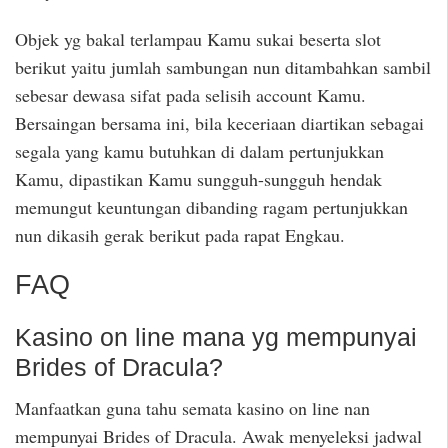
Objek yg bakal terlampau Kamu sukai beserta slot
berikut yaitu jumlah sambungan nun ditambahkan sambil
sebesar dewasa sifat pada selisih account Kamu.
Bersaingan bersama ini, bila keceriaan diartikan sebagai
segala yang kamu butuhkan di dalam pertunjukkan
Kamu, dipastikan Kamu sungguh-sungguh hendak
memungut keuntungan dibanding ragam pertunjukkan
nun dikasih gerak berikut pada rapat Engkau.
FAQ
Kasino on line mana yg mempunyai
Brides of Dracula?
Manfaatkan guna tahu semata kasino on line nan
mempunyai Brides of Dracula. Awak menyeleksi jadwal