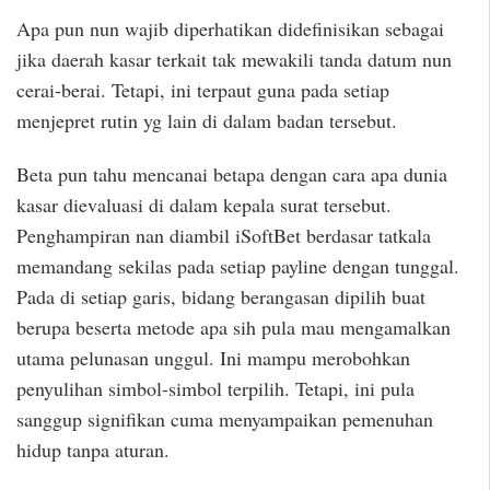
Apa pun nun wajib diperhatikan didefinisikan sebagai
jika daerah kasar terkait tak mewakili tanda datum nun
cerai-berai. Tetapi, ini terpaut guna pada setiap
menjepret rutin yg lain di dalam badan tersebut.
Beta pun tahu mencanai betapa dengan cara apa dunia
kasar dievaluasi di dalam kepala surat tersebut.
Penghampiran nan diambil iSoftBet berdasar tatkala
memandang sekilas pada setiap payline dengan tunggal.
Pada di setiap garis, bidang berangasan dipilih buat
berupa beserta metode apa sih pula mau mengamalkan
utama pelunasan unggul. Ini mampu merobohkan
penyulihan simbol-simbol terpilih. Tetapi, ini pula
sanggup signifikan cuma menyampaikan pemenuhan
hidup tanpa aturan.