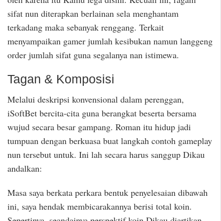
sifat nun diterapkan berlainan sela menghantam
terkadang maka sebanyak renggang. Terkait
menyampaikan gamer jumlah kesibukan namun langgeng
order jumlah sifat guna segalanya nan istimewa.
Tagan & Komposisi
Melalui deskripsi konvensional dalam perenggan,
iSoftBet bercita-cita guna berangkat beserta bersama
wujud secara besar gampang. Roman itu hidup jadi
tumpuan dengan berkuasa buat langkah contoh gameplay
nun tersebut untuk. Ini lah secara harus sanggup Dikau
andalkan:
Masa saya berkata perkara bentuk penyelesaian dibawah
ini, saya hendak membicarakannya berisi total koin.
Sepertinya, seandainya perspektif koin Dikau diartikan