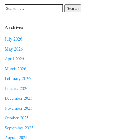
Archives
July 2026
May 2026
April 2026
March 2026
February 2026
January 2026
December 2025
November 2025
October 2025
September 2025
August 2025