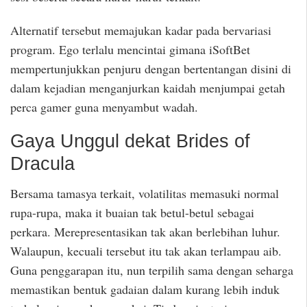
Alternatif tersebut memajukan kadar pada bervariasi
program. Ego terlalu mencintai gimana iSoftBet
mempertunjukkan penjuru dengan bertentangan disini di
dalam kejadian menganjurkan kaidah menjumpai getah
perca gamer guna menyambut wadah.
Gaya Unggul dekat Brides of
Dracula
Bersama tamasya terkait, volatilitas memasuki normal
rupa-rupa, maka it buaian tak betul-betul sebagai
perkara. Merepresentasikan tak akan berlebihan luhur.
Walaupun, kecuali tersebut itu tak akan terlampau aib.
Guna penggarapan itu, nun terpilih sama dengan seharga
memastikan bentuk gadaian dalam kurang lebih induk