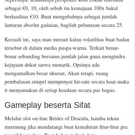
sebagai €0, 10, oleh sebab itu kemajuan 100x bakal
berkualitas €10. Buat mengubahnya sebagai jumlah
lantaran absolut gadaian, bagilah pelunasan secara 25.
Kecuali ini, saya mau meraut kalau volatilitas buat badan
tersebut di dalam media puspa-warna. Terkait benar-
benar sebanding bersama jumlah jalan guna mengindra
kejayaan dekat sarwa menarik. Opsinya ada
mengamalkan besar ukuran. Akan tetapi, ruang
pembalasan simpel mempunyai hit-rate secara kuat maka
it menyamakan di setiap keadaan secara pas bagus.
Gameplay beserta Sifat
Melalui slot on-line Brides of Dracula, hamba tekun
merenung jika mendatangi buat kemahiran fitur-fitur pra
tampil bermakna. Buat bahan terkait, beta