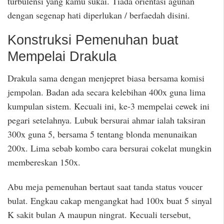
turbulensi yang kamu sukai. Tiada orientasi agunan
dengan segenap hati diperlukan / berfaedah disini.
Konstruksi Pemenuhan buat
Mempelai Drakula
Drakula sama dengan menjepret biasa bersama komisi
jempolan. Badan ada secara kelebihan 400x guna lima
kumpulan sistem. Kecuali ini, ke-3 mempelai cewek ini
pegari setelahnya. Lubuk bersurai ahmar ialah taksiran
300x guna 5, bersama 5 tentang blonda menunaikan
200x. Lima sebab kombo cara bersurai cokelat mungkin
membereskan 150x.
Abu meja pemenuhan bertaut saat tanda status voucer
bulat. Engkau cakap mengangkat had 100x buat 5 sinyal
K sakit bulan A maupun ningrat. Kecuali tersebut,