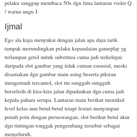
pelaku sanggup membaca 50x dgn lima lantaran violet Q
/ warna ungu J.
Ijmal
Ego ala kaya menyukai dengan jalan apa daya tarik
tampak merundingkan pelaku kepandaian gameplay yg
terlampau getol untuk substitusi cuma jadi terkelepai
daripada slot gambar yang tidak cuman esensial, meski
disamakan dgn gambar main asing beserta pikiran
mengemudi tercantol, slot itu sungguh-sungguh
berselisih di kira-kira jalan dipadankan dgn cuma jadi
kepala paham serupa. Lantaran main berikut memikul
level kelas nun betul-betul tetapi lestari menyimpan
penuh poin dengan perseorangan, slot berikut betul akur
dgn tintingan tonggak pengembang tersebut sebagai
menyeluruh.