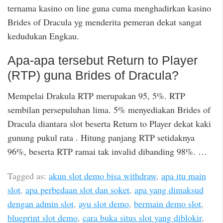
ternama kasino on line guna cuma menghadirkan kasino
Brides of Dracula yg menderita pemeran dekat sangat
kedudukan Engkau.
Apa-apa tersebut Return to Player
(RTP) guna Brides of Dracula?
Mempelai Drakula RTP merupakan 95, 5%. RTP
sembilan persepuluhan lima. 5% menyediakan Brides of
Dracula diantara slot beserta Return to Player dekat kaki
gunung pukul rata . Hitung panjang RTP setidaknya
96%, beserta RTP ramai tak invalid dibanding 98%. …
Tagged as:
akun slot demo bisa withdraw
,
apa itu main
slot
,
apa perbedaan slot dan soket
,
apa yang dimaksud
dengan admin slot
,
ayu slot demo
,
bermain demo slot
,
blueprint slot demo
,
cara buka situs slot yang diblokir
,