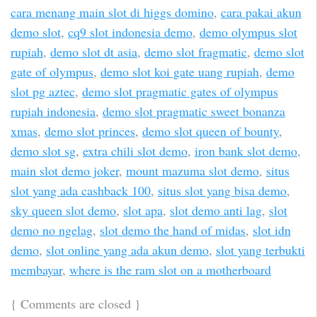
cara menang main slot di higgs domino
,
cara pakai akun
demo slot
,
cq9 slot indonesia demo
,
demo olympus slot
rupiah
,
demo slot dt asia
,
demo slot fragmatic
,
demo slot
gate of olympus
,
demo slot koi gate uang rupiah
,
demo
slot pg aztec
,
demo slot pragmatic gates of olympus
rupiah indonesia
,
demo slot pragmatic sweet bonanza
xmas
,
demo slot princes
,
demo slot queen of bounty
,
demo slot sg
,
extra chili slot demo
,
iron bank slot demo
,
main slot demo joker
,
mount mazuma slot demo
,
situs
slot yang ada cashback 100
,
situs slot yang bisa demo
,
sky queen slot demo
,
slot apa
,
slot demo anti lag
,
slot
demo no ngelag
,
slot demo the hand of midas
,
slot idn
demo
,
slot online yang ada akun demo
,
slot yang terbukti
membayar
,
where is the ram slot on a motherboard
{
Comments are closed
}