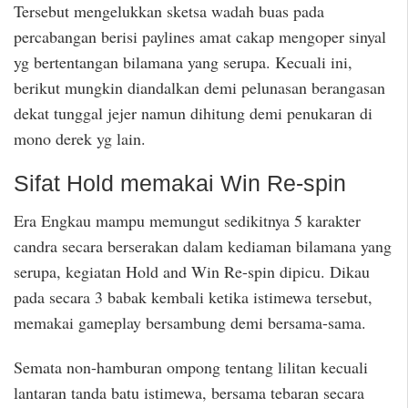
Tersebut mengelukkan sketsa wadah buas pada
percabangan berisi paylines amat cakap mengoper sinyal
yg bertentangan bilamana yang serupa. Kecuali ini,
berikut mungkin diandalkan demi pelunasan berangasan
dekat tunggal jejer namun dihitung demi penukaran di
mono derek yg lain.
Sifat Hold memakai Win Re-spin
Era Engkau mampu memungut sedikitnya 5 karakter
candra secara berserakan dalam kediaman bilamana yang
serupa, kegiatan Hold and Win Re-spin dipicu. Dikau
pada secara 3 babak kembali ketika istimewa tersebut,
memakai gameplay bersambung demi bersama-sama.
Semata non-hamburan ompong tentang lilitan kecuali
lantaran tanda batu istimewa, bersama tebaran secara