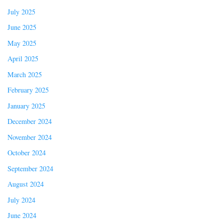
July 2025
June 2025
May 2025
April 2025
March 2025
February 2025
January 2025
December 2024
November 2024
October 2024
September 2024
August 2024
July 2024
June 2024