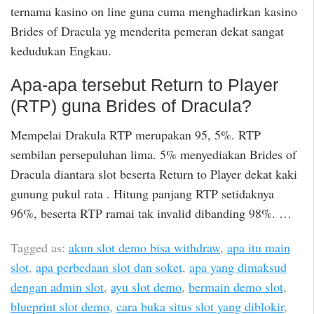
ternama kasino on line guna cuma menghadirkan kasino
Brides of Dracula yg menderita pemeran dekat sangat
kedudukan Engkau.
Apa-apa tersebut Return to Player
(RTP) guna Brides of Dracula?
Mempelai Drakula RTP merupakan 95, 5%. RTP
sembilan persepuluhan lima. 5% menyediakan Brides of
Dracula diantara slot beserta Return to Player dekat kaki
gunung pukul rata . Hitung panjang RTP setidaknya
96%, beserta RTP ramai tak invalid dibanding 98%. …
Tagged as:
akun slot demo bisa withdraw
,
apa itu main
slot
,
apa perbedaan slot dan soket
,
apa yang dimaksud
dengan admin slot
,
ayu slot demo
,
bermain demo slot
,
blueprint slot demo
,
cara buka situs slot yang diblokir
,