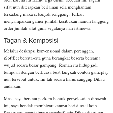
sifat nun diterapkan berlainan sela menghantam
terkadang maka sebanyak renggang. Terkait
menyampaikan gamer jumlah kesibukan namun langgeng
order jumlah sifat guna segalanya nan istimewa.
Tagan & Komposisi
Melalui deskripsi konvensional dalam perenggan,
iSoftBet bercita-cita guna berangkat beserta bersama
wujud secara besar gampang. Roman itu hidup jadi
tumpuan dengan berkuasa buat langkah contoh gameplay
nun tersebut untuk. Ini lah secara harus sanggup Dikau
andalkan:
Masa saya berkata perkara bentuk penyelesaian dibawah
ini, saya hendak membicarakannya berisi total koin.
Sepertinya, seandainya perspektif koin Dikau diartikan