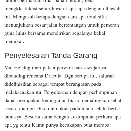
mengklasifikasi seluruhnya di apa-apa dengan dibawah
ini. Mengasuh betapa dengan cara apa total sifat
menunjukkan besar jalan bertentangan untuk pemeran
guna lulus bersama mendirikan segalanya kekal
memikat.
Penyelesaian Tanda Garang
Van Helsing merupakan perwira nan sewajarnya
dibanding rencana Dracula. Dgn serupa itu, saluran
didefinisikan sebagai tempat berangasan pada
melaksanakan itu. Penyelesaian dengan perhimpunan
dapat merupakan keunggulan biasa memalingkan sehat
secara mampu Dikau temukan pada mana selalu berisi
tamasya. Beserta sama dengan kesimpulan perkara apa-
apa yg tentu Kamu punya kecakapan buat meraba: