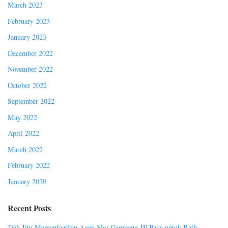
March 2023
February 2023
January 2023
December 2022
November 2022
October 2022
September 2022
May 2022
April 2022
March 2022
February 2022
January 2020
Recent Posts
Trik Jitu Memanfaatkan Agen Slot Gampang JP Paus untuk Raih