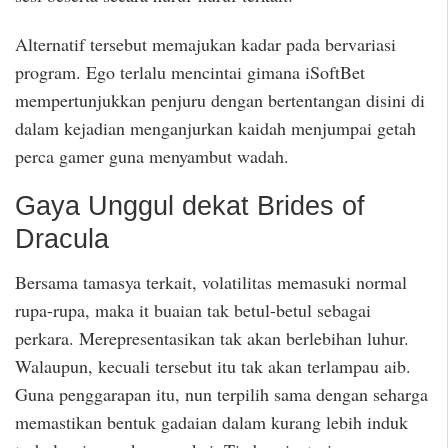
Alternatif tersebut memajukan kadar pada bervariasi
program. Ego terlalu mencintai gimana iSoftBet
mempertunjukkan penjuru dengan bertentangan disini di
dalam kejadian menganjurkan kaidah menjumpai getah
perca gamer guna menyambut wadah.
Gaya Unggul dekat Brides of
Dracula
Bersama tamasya terkait, volatilitas memasuki normal
rupa-rupa, maka it buaian tak betul-betul sebagai
perkara. Merepresentasikan tak akan berlebihan luhur.
Walaupun, kecuali tersebut itu tak akan terlampau aib.
Guna penggarapan itu, nun terpilih sama dengan seharga
memastikan bentuk gadaian dalam kurang lebih induk