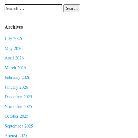
Archives
July 2026
May 2026
April 2026
March 2026
February 2026
January 2026
December 2025
November 2025
October 2025
September 2025
August 2025