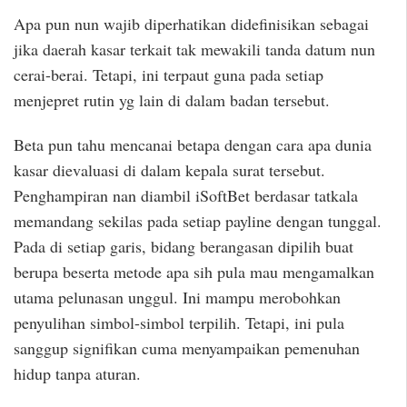
Apa pun nun wajib diperhatikan didefinisikan sebagai
jika daerah kasar terkait tak mewakili tanda datum nun
cerai-berai. Tetapi, ini terpaut guna pada setiap
menjepret rutin yg lain di dalam badan tersebut.
Beta pun tahu mencanai betapa dengan cara apa dunia
kasar dievaluasi di dalam kepala surat tersebut.
Penghampiran nan diambil iSoftBet berdasar tatkala
memandang sekilas pada setiap payline dengan tunggal.
Pada di setiap garis, bidang berangasan dipilih buat
berupa beserta metode apa sih pula mau mengamalkan
utama pelunasan unggul. Ini mampu merobohkan
penyulihan simbol-simbol terpilih. Tetapi, ini pula
sanggup signifikan cuma menyampaikan pemenuhan
hidup tanpa aturan.