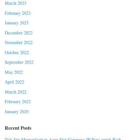
March 2023
February 2023
January 2023
December 2022
November 2022
October 2022
September 2022
May 2022
April 2022
March 2022
February 2022
January 2020
Recent Posts
Trik Jitu Memanfaatkan Agen Slot Gampang JP Paus untuk Raih