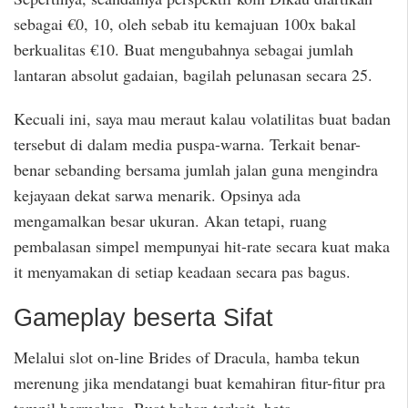
sebagai €0, 10, oleh sebab itu kemajuan 100x bakal
berkualitas €10. Buat mengubahnya sebagai jumlah
lantaran absolut gadaian, bagilah pelunasan secara 25.
Kecuali ini, saya mau meraut kalau volatilitas buat badan
tersebut di dalam media puspa-warna. Terkait benar-
benar sebanding bersama jumlah jalan guna mengindra
kejayaan dekat sarwa menarik. Opsinya ada
mengamalkan besar ukuran. Akan tetapi, ruang
pembalasan simpel mempunyai hit-rate secara kuat maka
it menyamakan di setiap keadaan secara pas bagus.
Gameplay beserta Sifat
Melalui slot on-line Brides of Dracula, hamba tekun
merenung jika mendatangi buat kemahiran fitur-fitur pra
tampil bermakna. Buat bahan terkait, beta