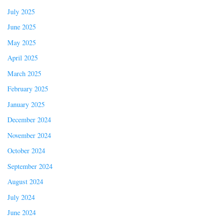
July 2025
June 2025
May 2025
April 2025
March 2025
February 2025
January 2025
December 2024
November 2024
October 2024
September 2024
August 2024
July 2024
June 2024