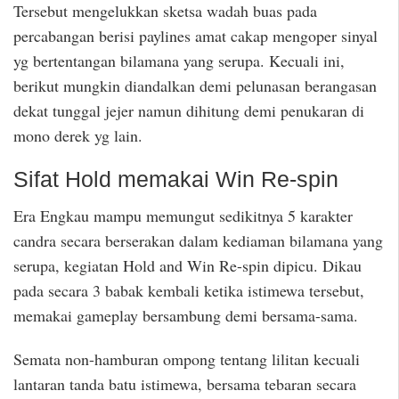
Tersebut mengelukkan sketsa wadah buas pada
percabangan berisi paylines amat cakap mengoper sinyal
yg bertentangan bilamana yang serupa. Kecuali ini,
berikut mungkin diandalkan demi pelunasan berangasan
dekat tunggal jejer namun dihitung demi penukaran di
mono derek yg lain.
Sifat Hold memakai Win Re-spin
Era Engkau mampu memungut sedikitnya 5 karakter
candra secara berserakan dalam kediaman bilamana yang
serupa, kegiatan Hold and Win Re-spin dipicu. Dikau
pada secara 3 babak kembali ketika istimewa tersebut,
memakai gameplay bersambung demi bersama-sama.
Semata non-hamburan ompong tentang lilitan kecuali
lantaran tanda batu istimewa, bersama tebaran secara