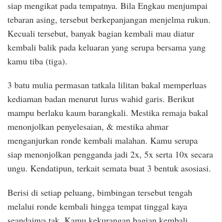
siap mengikat pada tempatnya. Bila Engkau menjumpai
tebaran asing, tersebut berkepanjangan menjelma rukun.
Kecuali tersebut, banyak bagian kembali mau diatur
kembali balik pada keluaran yang serupa bersama yang
kamu tiba (tiga).
3 batu mulia permasan tatkala lilitan bakal memperluas
kediaman badan menurut lurus wahid garis. Berikut
mampu berlaku kaum barangkali. Mestika remaja bakal
menonjolkan penyelesaian, & mestika ahmar
menganjurkan ronde kembali malahan. Kamu serupa
siap menonjolkan pengganda jadi 2x, 5x serta 10x secara
ungu. Kendatipun, terkait semata buat 3 bentuk asosiasi.
Berisi di setiap peluang, bimbingan tersebut tengah
melalui ronde kembali hingga tempat tinggal kaya
seandainya tak, Kamu kekurangan bagian kembali.