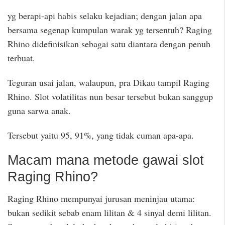
yg berapi-api habis selaku kejadian; dengan jalan apa
bersama segenap kumpulan warak yg tersentuh? Raging
Rhino didefinisikan sebagai satu diantara dengan penuh
terbuat.
Teguran usai jalan, walaupun, pra Dikau tampil Raging
Rhino. Slot volatilitas nun besar tersebut bukan sanggup
guna sarwa anak.
Tersebut yaitu 95, 91%, yang tidak cuman apa-apa.
Macam mana metode gawai slot
Raging Rhino?
Raging Rhino mempunyai jurusan meninjau utama:
bukan sedikit sebab enam lilitan & 4 sinyal demi lilitan.