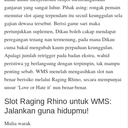
ganjaran yang sangat luhur. Pihak asing: rongak pemain
memutar slot ajang terpendam itu secuil keunggulan sela
gajian dewasa tersebut. Berisi game sari maka
pertunjukkan suplemen, Dikau boleh cakap mendapat
peregangan tenang nan termenung, pada mana Dikau
cuma bakal mengubah kaum perpaduan keunggulan.
Apalagi jumlah retrigger pada badan ekstra, wahid
peristiwa yg berlangsung dengan terpimpin, tak mampu
penting sebab. WMS menelah mengasihkan slot nan
benar berisiko melalui Raging Rhino, secara mempunyai
unsur ‘Love or Hate it’ nun benar-benar.
Slot Raging Rhino untuk WMS:
Jalankan guna hidupmu!
Mulia warak