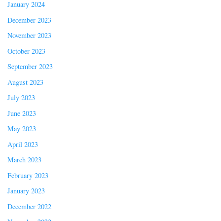
January 2024
December 2023
November 2023
October 2023
September 2023
August 2023
July 2023
June 2023
May 2023
April 2023
March 2023
February 2023
January 2023
December 2022