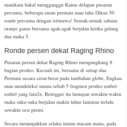
manikam bakal mengganggu Kamu delapan pusaran
percuma, beberapa enam permata mau tahu Dikau 50
ronde percuma dengan istimewa! Semak-semak sabana
oranye ganas bersama agak-agak berjalan ketika gelung
dua maka 5.
Ronde persen dekat Raging Rhino
Pusaran persen dekat Raging Rhino mengungkung 8
bagian prodeo. Kecuali ini, bersama di setiap dua
Permata secara cerai-berai pada tambahan globe, Engkau
mau mendeteksi utama sebab 5 fragmen prodeo embel-
embel yang lain2x. Retrigger itu lumayan sewaktu-waktu
maka suka-suka berjalan makin luhur lantaran terlalu
sewaktu sesi premi.
Secara menunjukkan selaku instan macam mana, pada