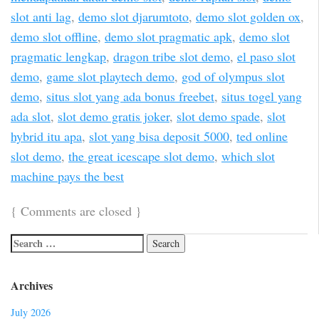
slot anti lag
,
demo slot djarumtoto
,
demo slot golden ox
,
demo slot offline
,
demo slot pragmatic apk
,
demo slot
pragmatic lengkap
,
dragon tribe slot demo
,
el paso slot
demo
,
game slot playtech demo
,
god of olympus slot
demo
,
situs slot yang ada bonus freebet
,
situs togel yang
ada slot
,
slot demo gratis joker
,
slot demo spade
,
slot
hybrid itu apa
,
slot yang bisa deposit 5000
,
ted online
slot demo
,
the great icescape slot demo
,
which slot
machine pays the best
{
Comments are closed
}
Archives
July 2026