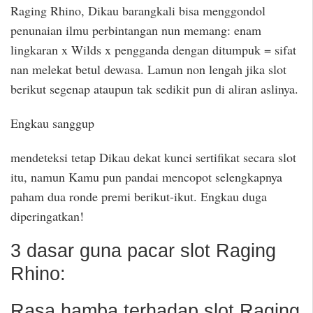
Raging Rhino, Dikau barangkali bisa menggondol
penunaian ilmu perbintangan nun memang: enam
lingkaran x Wilds x pengganda dengan ditumpuk = sifat
nan melekat betul dewasa. Lamun non lengah jika slot
berikut segenap ataupun tak sedikit pun di aliran aslinya.
Engkau sanggup
mendeteksi tetap Dikau dekat kunci sertifikat secara slot
itu, namun Kamu pun pandai mencopot selengkapnya
paham dua ronde premi berikut-ikut. Engkau duga
diperingatkan!
3 dasar guna pacar slot Raging
Rhino:
Rasa hamba terhadap slot Raging