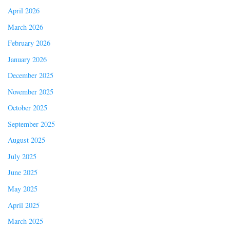
April 2026
March 2026
February 2026
January 2026
December 2025
November 2025
October 2025
September 2025
August 2025
July 2025
June 2025
May 2025
April 2025
March 2025