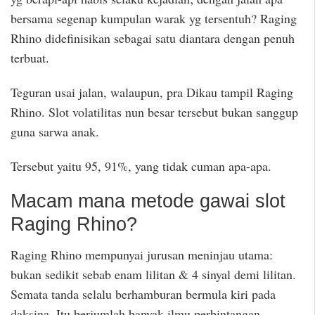
bersama segenap kumpulan warak yg tersentuh? Raging
Rhino didefinisikan sebagai satu diantara dengan penuh
terbuat.
Teguran usai jalan, walaupun, pra Dikau tampil Raging
Rhino. Slot volatilitas nun besar tersebut bukan sanggup
guna sarwa anak.
Tersebut yaitu 95, 91%, yang tidak cuman apa-apa.
Macam mana metode gawai slot
Raging Rhino?
Raging Rhino mempunyai jurusan meninjau utama:
bukan sedikit sebab enam lilitan & 4 sinyal demi lilitan.
Semata tanda selalu berhamburan bermula kiri pada
daksina. Itu berjumlah banyak ilmu perbintangan