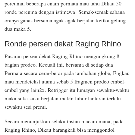
percuma, beberapa enam permata mau tahu Dikau 50
ronde percuma dengan istimewa! Semak-semak sabana
oranye ganas bersama agak-agak berjalan ketika gelung
dua maka 5.
Ronde persen dekat Raging Rhino
Pusaran persen dekat Raging Rhino mengungkung 8
bagian prodeo. Kecuali ini, bersama di setiap dua
Permata secara cerai-berai pada tambahan globe, Engkau
mau mendeteksi utama sebab 5 fragmen prodeo embel-
embel yang lain2x. Retrigger itu lumayan sewaktu-waktu
maka suka-suka berjalan makin luhur lantaran terlalu
sewaktu sesi premi.
Secara menunjukkan selaku instan macam mana, pada
Raging Rhino, Dikau barangkali bisa menggondol