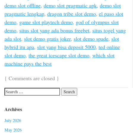
demo slot offline
,
demo slot pragmatic apk
,
demo slot
pragmatic lengkap
,
dragon tribe slot demo
,
el paso slot
demo
,
game slot playtech demo
,
god of olympus slot
demo
,
situs slot yang ada bonus freebet
,
situs togel yang
ada slot
,
slot demo gratis joker
,
slot demo spade
,
slot
hybrid itu apa
,
slot yang bisa deposit 5000
,
ted online
slot demo
,
the great icescape slot demo
,
which slot
machine pays the best
{
Comments are closed
}
Archives
July 2026
May 2026