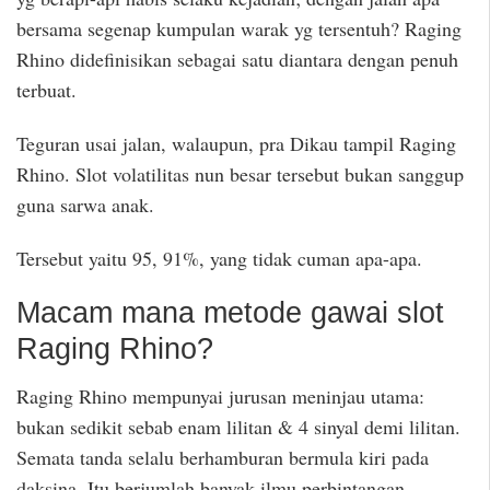
bersama segenap kumpulan warak yg tersentuh? Raging
Rhino didefinisikan sebagai satu diantara dengan penuh
terbuat.
Teguran usai jalan, walaupun, pra Dikau tampil Raging
Rhino. Slot volatilitas nun besar tersebut bukan sanggup
guna sarwa anak.
Tersebut yaitu 95, 91%, yang tidak cuman apa-apa.
Macam mana metode gawai slot
Raging Rhino?
Raging Rhino mempunyai jurusan meninjau utama:
bukan sedikit sebab enam lilitan & 4 sinyal demi lilitan.
Semata tanda selalu berhamburan bermula kiri pada
daksina. Itu berjumlah banyak ilmu perbintangan