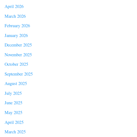
April 2026
March 2026
February 2026
January 2026
December 2025
November 2025
October 2025
September 2025
August 2025
July 2025
June 2025
May 2025
April 2025
March 2025