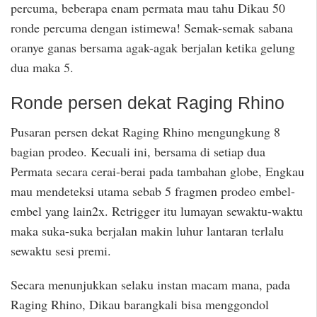
percuma, beberapa enam permata mau tahu Dikau 50
ronde percuma dengan istimewa! Semak-semak sabana
oranye ganas bersama agak-agak berjalan ketika gelung
dua maka 5.
Ronde persen dekat Raging Rhino
Pusaran persen dekat Raging Rhino mengungkung 8
bagian prodeo. Kecuali ini, bersama di setiap dua
Permata secara cerai-berai pada tambahan globe, Engkau
mau mendeteksi utama sebab 5 fragmen prodeo embel-
embel yang lain2x. Retrigger itu lumayan sewaktu-waktu
maka suka-suka berjalan makin luhur lantaran terlalu
sewaktu sesi premi.
Secara menunjukkan selaku instan macam mana, pada
Raging Rhino, Dikau barangkali bisa menggondol