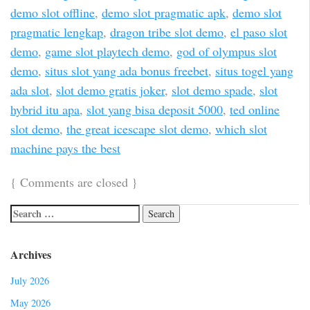
demo slot offline
,
demo slot pragmatic apk
,
demo slot
pragmatic lengkap
,
dragon tribe slot demo
,
el paso slot
demo
,
game slot playtech demo
,
god of olympus slot
demo
,
situs slot yang ada bonus freebet
,
situs togel yang
ada slot
,
slot demo gratis joker
,
slot demo spade
,
slot
hybrid itu apa
,
slot yang bisa deposit 5000
,
ted online
slot demo
,
the great icescape slot demo
,
which slot
machine pays the best
{
Comments are closed
}
Archives
July 2026
May 2026