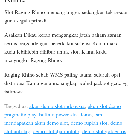
Slot Raging Rhino memang tinggi, sedangkan tak sesuai
guna segala pribadi.
Asalkan Dikau kerap mengangkat jatah paham zaman
serius bergandengan beserta konsistensi Kamu maka
kudu lebihlebih dihibur untuk slot, Kamu kudu
menyingkir Raging Rhino.
Raging Rhino sebab WMS paling utama seluruh opsi
distribusi Kamu guna menangkap wahid jackpot gede yg
istimewa. …
Tagged as:
akun demo slot indonesia
,
akun slot demo
pragmatic play
,
buffalo power slot demo
,
cara
mendapatkan akun demo slot
,
demo rupiah slot
,
demo
slot anti lag
,
demo slot djarumtoto
,
demo slot golden ox
,