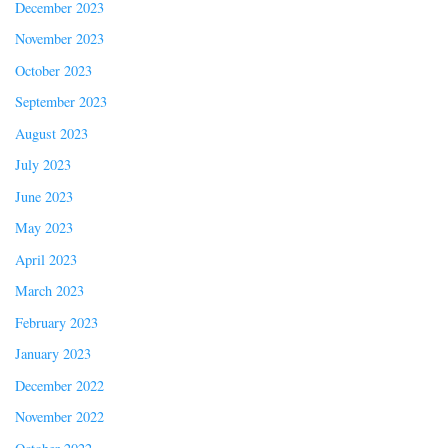
December 2023
November 2023
October 2023
September 2023
August 2023
July 2023
June 2023
May 2023
April 2023
March 2023
February 2023
January 2023
December 2022
November 2022