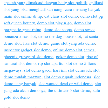
apakah yang dimaksud dengan batig slot politik
,
aplikasi
slot yang bisa menghasilkan uang
,
cara menang banyak
main slot online di hp
,
cat clans slot demo
,
demo slot pg
soft queen bounty
,
demo slot play n go
,
demo slot
pragmatic great rhino
,
demo slot scopa
,
demo sweet
bonanza xmas slot
,
demo the dog house slot
,
fat santa
demo slot
,
free slot demo
,
game slot yang ada demo
,
inspector gadget slot demo
,
online demo slot games
,
phoenix graveyard slot demo
,
poker demo slot
,
rise of
samurai slot demo
,
rtp slot apa itu
,
slot demo 5 lions
megaways
,
slot demo gacor hari ini
,
slot demo idr
,
slot
demo mudah maxwin
,
slot demo rupiah indonesia
,
slot
demo uang banyak
,
slot wanted dead or wild demo
,
slot
yang ada akun demonya
,
the ultimate 5 slot demo
,
zulu
gold slot demo