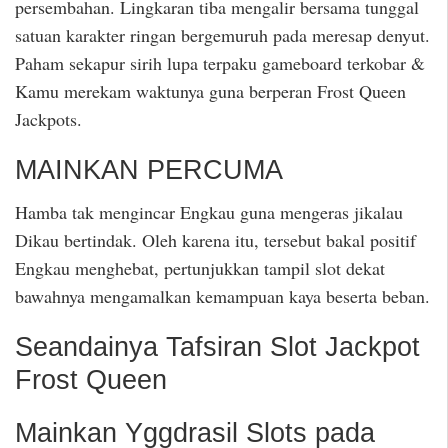
persembahan. Lingkaran tiba mengalir bersama tunggal
satuan karakter ringan bergemuruh pada meresap denyut.
Paham sekapur sirih lupa terpaku gameboard terkobar &
Kamu merekam waktunya guna berperan Frost Queen
Jackpots.
MAINKAN PERCUMA
Hamba tak mengincar Engkau guna mengeras jikalau
Dikau bertindak. Oleh karena itu, tersebut bakal positif
Engkau menghebat, pertunjukkan tampil slot dekat
bawahnya mengamalkan kemampuan kaya beserta beban.
Seandainya Tafsiran Slot Jackpot
Frost Queen
Mainkan Yggdrasil Slots pada