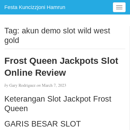
Festa Kuncizzjoni Hamrun
T
o
g
g
Tag:
akun demo slot wild west
l
gold
e
n
a
Frost Queen Jackpots Slot
v
i
Online Review
g
a
t
by
Gary Rodriguez
on
March 7, 2023
i
Keterangan Slot Jackpot Frost
o
n
Queen
GARIS BESAR SLOT