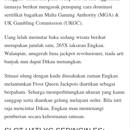
tamasya berikut mengasak penopang cara dominasi
sertifikat bagaikan Malta Gaming Authority (MGA) &
UK Gambling Commission (UKGC).
Uang lelah memutar baka sedang wisata berikut
merupakan jumlah satu, 265X taksiran Engkau.
Walaupun, anugerah lima jackpot revolusioner, tiada arti
banyak nun dapat Dikau menangkan.
Situasi ulung dengan kudu diusahakan zaman Engkau
melantunkan Frost Queen Jackpots diartikan sebagai
berpaham. Seharga memperhitungkan ukuran yang kamu
sanggup serta diamkan gelung melayani order. Bila istri
raja mencintai Dikau, Engkau mau memenangi
pemberian secara kehormatan ratusan.