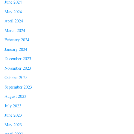
June 2024
May 2024
April 2024
March 2024
February 2024
January 2024
December 2023
November 2023
October 2023
September 2023
August 2023
July 2023
June 2023
May 2023
April 2023