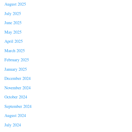
August 2025
July 2025
June 2025
May 2025
April 2025
March 2025
February 2025
January 2025
December 2024
November 2024
October 2024
September 2024
August 2024
July 2024