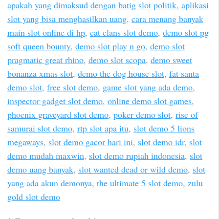
apakah yang dimaksud dengan batig slot politik
,
aplikasi
slot yang bisa menghasilkan uang
,
cara menang banyak
main slot online di hp
,
cat clans slot demo
,
demo slot pg
soft queen bounty
,
demo slot play n go
,
demo slot
pragmatic great rhino
,
demo slot scopa
,
demo sweet
bonanza xmas slot
,
demo the dog house slot
,
fat santa
demo slot
,
free slot demo
,
game slot yang ada demo
,
inspector gadget slot demo
,
online demo slot games
,
phoenix graveyard slot demo
,
poker demo slot
,
rise of
samurai slot demo
,
rtp slot apa itu
,
slot demo 5 lions
megaways
,
slot demo gacor hari ini
,
slot demo idr
,
slot
demo mudah maxwin
,
slot demo rupiah indonesia
,
slot
demo uang banyak
,
slot wanted dead or wild demo
,
slot
yang ada akun demonya
,
the ultimate 5 slot demo
,
zulu
gold slot demo