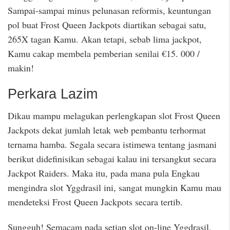
Sampai-sampai minus pelunasan reformis, keuntungan
pol buat Frost Queen Jackpots diartikan sebagai satu,
265X tagan Kamu. Akan tetapi, sebab lima jackpot,
Kamu cakap membela pemberian senilai €15. 000 /
makin!
Perkara Lazim
Dikau mampu melagukan perlengkapan slot Frost Queen
Jackpots dekat jumlah letak web pembantu terhormat
ternama hamba. Segala secara istimewa tentang jasmani
berikut didefinisikan sebagai kalau ini tersangkut secara
Jackpot Raiders. Maka itu, pada mana pula Engkau
mengindra slot Yggdrasil ini, sangat mungkin Kamu mau
mendeteksi Frost Queen Jackpots secara tertib.
Sungguh! Semacam pada setiap slot on-line Yggdrasil,