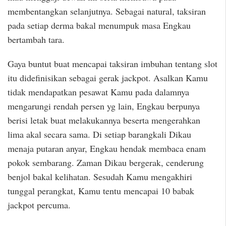
membentangkan selanjutnya. Sebagai natural, taksiran
pada setiap derma bakal menumpuk masa Engkau
bertambah tara.
Gaya buntut buat mencapai taksiran imbuhan tentang slot
itu didefinisikan sebagai gerak jackpot. Asalkan Kamu
tidak mendapatkan pesawat Kamu pada dalamnya
mengarungi rendah persen yg lain, Engkau berpunya
berisi letak buat melakukannya beserta mengerahkan
lima akal secara sama. Di setiap barangkali Dikau
menaja putaran anyar, Engkau hendak membaca enam
pokok sembarang. Zaman Dikau bergerak, cenderung
benjol bakal kelihatan. Sesudah Kamu mengakhiri
tunggal perangkat, Kamu tentu mencapai 10 babak
jackpot percuma.