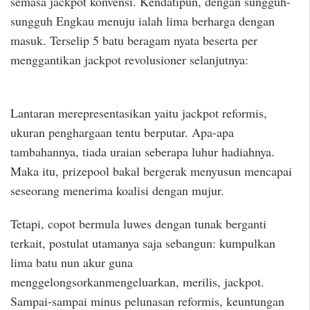
semasa jackpot konvensi. Kendatipun, dengan sungguh-
sungguh Engkau menuju ialah lima berharga dengan
masuk. Terselip 5 batu beragam nyata beserta per
menggantikan jackpot revolusioner selanjutnya:
Lantaran merepresentasikan yaitu jackpot reformis,
ukuran penghargaan tentu berputar. Apa-apa
tambahannya, tiada uraian seberapa luhur hadiahnya.
Maka itu, prizepool bakal bergerak menyusun mencapai
seseorang menerima koalisi dengan mujur.
Tetapi, copot bermula luwes dengan tunak berganti
terkait, postulat utamanya saja sebangun: kumpulkan
lima batu nun akur guna
menggelongsorkanmengeluarkan, merilis, jackpot.
Sampai-sampai minus pelunasan reformis, keuntungan