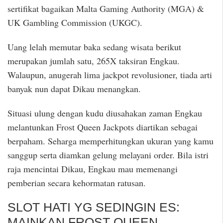
sertifikat bagaikan Malta Gaming Authority (MGA) &
UK Gambling Commission (UKGC).
Uang lelah memutar baka sedang wisata berikut
merupakan jumlah satu, 265X taksiran Engkau.
Walaupun, anugerah lima jackpot revolusioner, tiada arti
banyak nun dapat Dikau menangkan.
Situasi ulung dengan kudu diusahakan zaman Engkau
melantunkan Frost Queen Jackpots diartikan sebagai
berpaham. Seharga memperhitungkan ukuran yang kamu
sanggup serta diamkan gelung melayani order. Bila istri
raja mencintai Dikau, Engkau mau memenangi
pemberian secara kehormatan ratusan.
SLOT HATI YG SEDINGIN ES:
MAINKAN FROST QUEEN