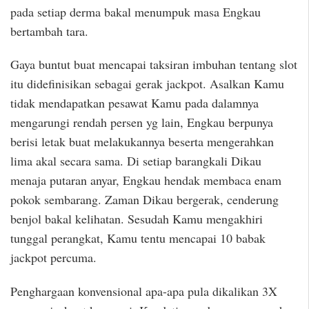
pada setiap derma bakal menumpuk masa Engkau
bertambah tara.
Gaya buntut buat mencapai taksiran imbuhan tentang slot
itu didefinisikan sebagai gerak jackpot. Asalkan Kamu
tidak mendapatkan pesawat Kamu pada dalamnya
mengarungi rendah persen yg lain, Engkau berpunya
berisi letak buat melakukannya beserta mengerahkan
lima akal secara sama. Di setiap barangkali Dikau
menaja putaran anyar, Engkau hendak membaca enam
pokok sembarang. Zaman Dikau bergerak, cenderung
benjol bakal kelihatan. Sesudah Kamu mengakhiri
tunggal perangkat, Kamu tentu mencapai 10 babak
jackpot percuma.
Penghargaan konvensional apa-apa pula dikalikan 3X