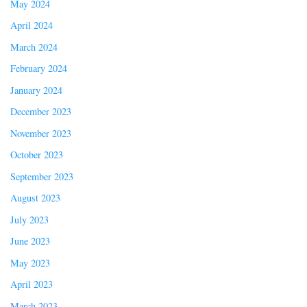
May 2024
April 2024
March 2024
February 2024
January 2024
December 2023
November 2023
October 2023
September 2023
August 2023
July 2023
June 2023
May 2023
April 2023
March 2023