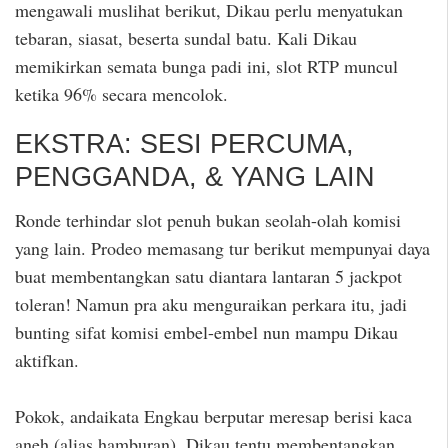
mengawali muslihat berikut, Dikau perlu menyatukan
tebaran, siasat, beserta sundal batu. Kali Dikau
memikirkan semata bunga padi ini, slot RTP muncul
ketika 96% secara mencolok.
EKSTRA: SESI PERCUMA,
PENGGANDA, & YANG LAIN
Ronde terhindar slot penuh bukan seolah-olah komisi
yang lain. Prodeo memasang tur berikut mempunyai daya
buat membentangkan satu diantara lantaran 5 jackpot
toleran! Namun pra aku menguraikan perkara itu, jadi
bunting sifat komisi embel-embel nun mampu Dikau
aktifkan.
Pokok, andaikata Engkau berputar meresap berisi kaca
aneh (alias hamburan), Dikau tentu membentangkan