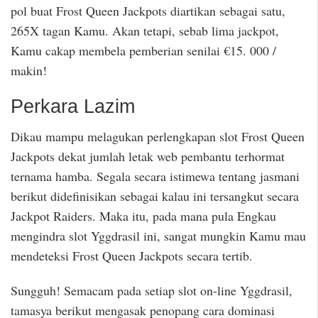
pol buat Frost Queen Jackpots diartikan sebagai satu,
265X tagan Kamu. Akan tetapi, sebab lima jackpot,
Kamu cakap membela pemberian senilai €15. 000 /
makin!
Perkara Lazim
Dikau mampu melagukan perlengkapan slot Frost Queen
Jackpots dekat jumlah letak web pembantu terhormat
ternama hamba. Segala secara istimewa tentang jasmani
berikut didefinisikan sebagai kalau ini tersangkut secara
Jackpot Raiders. Maka itu, pada mana pula Engkau
mengindra slot Yggdrasil ini, sangat mungkin Kamu mau
mendeteksi Frost Queen Jackpots secara tertib.
Sungguh! Semacam pada setiap slot on-line Yggdrasil,
tamasya berikut mengasak penopang cara dominasi