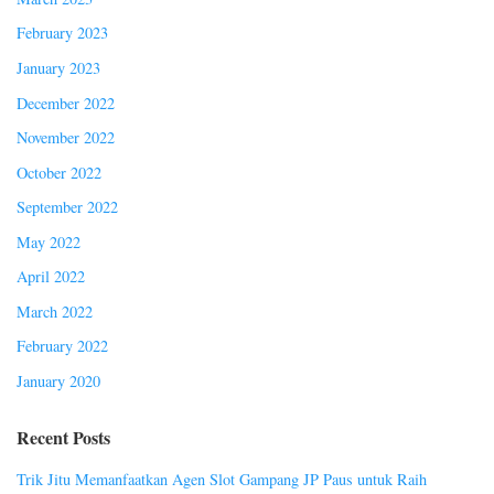
February 2023
January 2023
December 2022
November 2022
October 2022
September 2022
May 2022
April 2022
March 2022
February 2022
January 2020
Recent Posts
Trik Jitu Memanfaatkan Agen Slot Gampang JP Paus untuk Raih